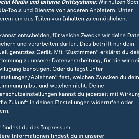
ocial Media und externe Drittsysteme:
Wir nutzen Soci
ia-Tools und Dienste von anderen Anbietern. Unter
von 2,7 Millionen Containern im Jahr, derzeit noch ni
erem um das Teilen von Inhalten zu ermöglichen.
et, eine Steigerung ist aber absehbar
gen zu 43 Häfen in 20 Ländern (Stand Januar 2025)
kannst entscheiden, für welche Zwecke wir deine Dat
ssen an den Seeweg, das Zugnetz und die Binnenschif
ichern und verarbeiten dürfen. Dies betrifft nur dein
uell genutztes Gerät. Mit "Zustimmen" erklärst du dei
timmung zu unserer Datenverarbeitung, für die wir de
willigung benötigen. Oder du legst unter
g sind die Handelsbeziehungen mit
nstellungen/Ablehnen" fest, welchen Zwecken du dei
timmung gibst und welchen nicht. Deine
nbindung an das Zugnetz der "Neuen Seidenstraße" i
enschutzeinstellungen kannst du jederzeit mit Wirkun
hsens Ministerpräsident Stephan Weil, der JadeWeser
 die Zukunft in deinen Einstellungen widerrufen oder
 Güterverkehrs entlang der "Neuen Seidenstraße" g
ern.
e jetzt nochmals steigen.
r findest du das Impressum.
tere Informationen findest du in unserer