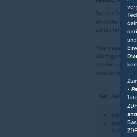
ver
Bei der feierli
Tec
Wirtschaftsmini
dei
wirtschaftliche 
dar
und
Ein
"Der neue CEX-D
Die
wichtige Brücke,
kom
sondern auch ei
Staatssekretär 
Zus
• P
Der JadeWese
Int
ZDF
anz
Seit 21. 
Bas
einziger 
ZDF
Schiffe u