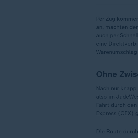
Per Zug komme
an, machten de
auch per Schne
eine Direktverb
Warenumschlag 
Ohne Zwis
Nach nur knapp 
also im JadeWe
Fahrt durch den
Express (CEX) g
Die Route durch