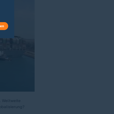
len
. Weltweite
obalisierung?