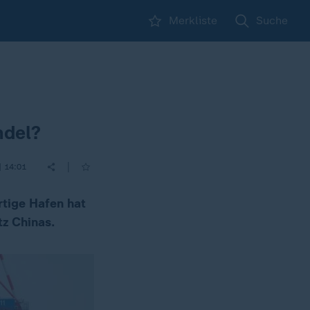
Merkliste
Suche
ndel?
|
| 14:01
rtige Hafen hat
z Chinas.