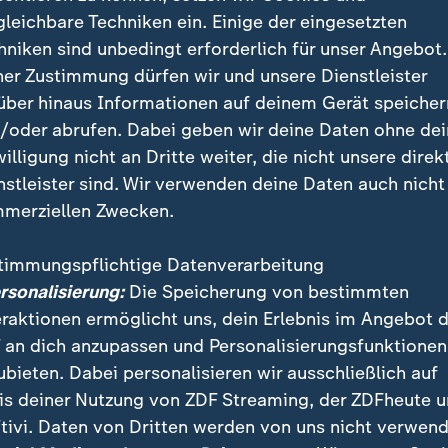
gleichbare Techniken ein. Einige der eingesetzten
chen Eröffnung in Wilhelmshaven kommen aus dem nie
hniken sind unbedingt erforderlich für unser Angebot.
sterium viele lobende Worte verbunden mit Hoffnunge
ner Zustimmung dürfen wir und unsere Dienstleister
Zukunft der Region.
über hinaus Informationen auf deinem Gerät speicher
/oder abrufen. Dabei geben wir deine Daten ohne de
willigung nicht an Dritte weiter, die nicht unsere direk
ienst zwischen Wilhelmshaven und China ist damit ni
nstleister sind. Wir verwenden deine Daten auch nicht
 die zu mehr Sichtbarkeit bei den Kunden in Fernost 
merziellen Zwecken.
n Signal für weiteres Wachstum am JadeWeserPort", 
Frank Doods (
SPD
) im Rahmen der Veranstaltung.
timmungspflichtige Datenverarbeitung
ersonalisierung:
Die Speicherung von bestimmten
rPort
eraktionen ermöglicht uns, dein Erlebnis im Angebot 
 an dich anzupassen und Personalisierungsfunktionen
ubieten. Dabei personalisieren wir ausschließlich auf
September 2012 in Betrieb
is deiner Nutzung von ZDF Streaming, der ZDFheute 
Container-Tiefwasser-Hafen in Deutschland, d.h. ein H
tivi. Daten von Dritten werden von uns nicht verwend
nabhängig von Beladung, Tiefgang und Wasserstand a