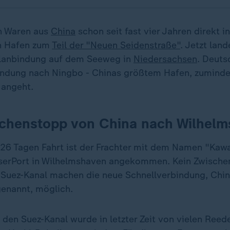
n Waren aus
China
schon seit fast vier Jahren direkt 
n Hafen zum
Teil der "Neuen Seidenstraße"
. Jetzt lan
llanbindung auf dem Seeweg in
Niedersachsen
. Deuts
indung nach Ningbo - Chinas größtem Hafen, zumind
angeht.
chenstopp von China nach Wilhel
26 Tagen Fahrt ist der Frachter mit dem Namen "Kawa
serPort in Wilhelmshaven angekommen. Kein Zwische
 Suez-Kanal machen die neue Schnellverbindung, Chi
enannt, möglich.
 den Suez-Kanal wurde in letzter Zeit von vielen Reed