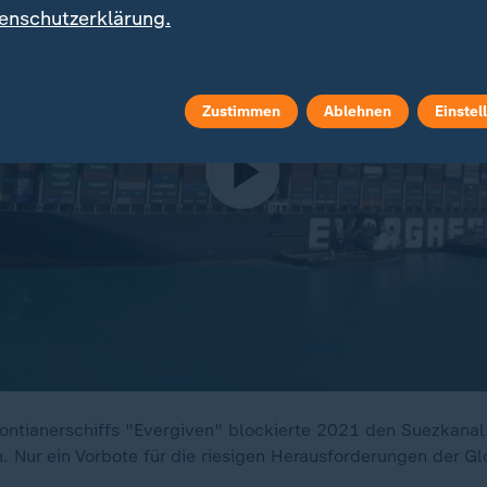
enschutzerklärung.
Zustimmen
Ablehnen
Einstel
ontianerschiffs "Evergiven" blockierte 2021 den Suezkanal
n. Nur ein Vorbote für die riesigen Herausforderungen der Gl