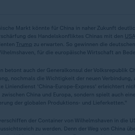
ische Markt könnte für China in naher Zukunft deutlic
rschärfung des Handelskonfliktes Chinas mit den
US
denten
Trump
zu erwarten. So gewinnen die deutschen
 Wilhelmshaven, für die europäische Wirtschaft an Bed
n betont auch der Generalkonsul der Volksrepublik Ch
g, nochmals die Wichtigkeit der neuen Verbindung, a
e Liniendienst 'China-Europe-Express' erleichtert nic
zwischen China und Europa, sondern spielt auch eine
ierung der globalen Produktions- und Lieferketten."
verschiffen der Container von Wilhelmshaven in die U
aussichtsreich zu werden. Denn der Weg von China üb