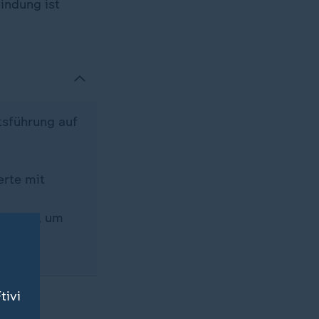
indung ist
tsführung auf
erte mit
u nutze, um
tivi