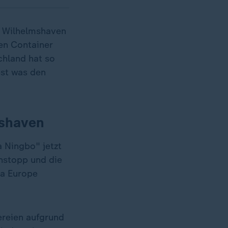
in Wilhelmshaven
den Container
chland hat so
est was den
mshaven
 Ningbo" jetzt
nstopp und die
na Europe
ereien aufgrund