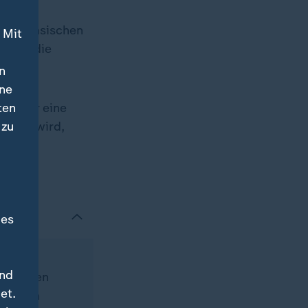
dersächsischen
 Mit
n für die
n
ine
ten
cht nur eine
 zu
führen wird,
sagt
des
und
afen, den
et.
nlaufen