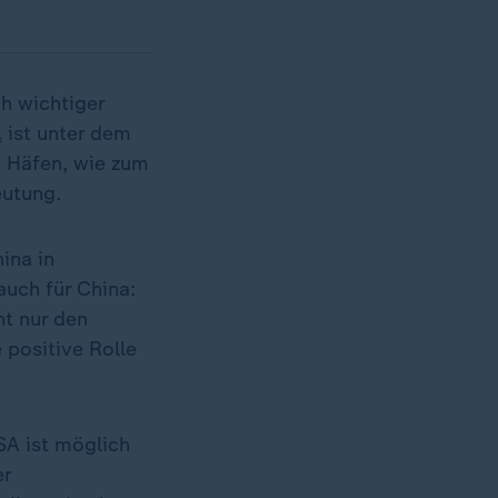
h wichtiger
A
ist unter dem
 Häfen, wie zum
eutung.
ina in
uch für China:
ht nur den
 positive Rolle
SA ist möglich
er