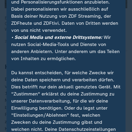
und Personalisierungsfunktionen anzubieten.
Dabei personalisieren wir ausschließlich auf
Basis deiner Nutzung von ZDF Streaming, der
Eines der intaktesten Hochmoorsysteme der Welt - "Flow
ZDFheute und ZDFtivi. Daten von Dritten werden
Country" in Schottland - bekommt den Status des
Weltnaturerbes verliehen.
von uns nicht verwendet.
• Social Media und externe Drittsysteme:
Wir
28.10.2024 | 2:12 min
nutzen Social-Media-Tools und Dienste von
anderen Anbietern. Unter anderem um das Teilen
von Inhalten zu ermöglichen.
Kartons und Klopapier aus Moorgras
Du kannst entscheiden, für welche Zwecke wir
Erste Projekte von "toMOORow" laufen bereits. Im
deine Daten speichern und verarbeiten dürfen.
vergangenen November hatte der Online-Händler Otto
Dies betrifft nur dein aktuell genutztes Gerät. Mit
100.000 Kartons mit einem Anteil von zehn Prozent
"Zustimmen" erklärst du deine Zustimmung zu
Moorgräsern versendet. Den Praxistest haben sie
unserer Datenverarbeitung, für die wir deine
bestanden, so das Unternehmen: Sie weichen bei
Einwilligung benötigen. Oder du legst unter
Regen nicht auf und sind stabil, die Kunden sind
"Einstellungen/Ablehnen" fest, welchen
zufrieden. Auch Tests für Toilettenpapier,
Zwecken du deine Zustimmung gibst und
Kosmetikverpackungen und Innentürfüllungen sind im
welchen nicht. Deine Datenschutzeinstellungen