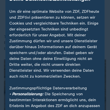
alle sichtbar - Treibhausgase aus
Mooren nicht.
Um dir eine optimale Website von ZDF, ZDFheute
und ZDFtivi präsentieren zu können, setzen wir
Franziska Tanneberger, Umweltpreisträgerin und Moorforscherin
an der Universität Greifswald
Cookies und vergleichbare Techniken ein. Einige
der eingesetzten Techniken sind unbedingt
erforderlich für unser Angebot. Mit deiner
Trockengelegte Moore gibt es in Deutschland genug.
Zustimmung dürfen wir und unsere Dienstleister
Bei Wiedervernässung würden die Gase im Boden
darüber hinaus Informationen auf deinem Gerät
bleiben.
speichern und/oder abrufen. Dabei geben wir
deine Daten ohne deine Einwilligung nicht an
Dritte weiter, die nicht unsere direkten
Dienstleister sind. Wir verwenden deine Daten
auch nicht zu kommerziellen Zwecken.
Zustimmungspflichtige Datenverarbeitung
• Personalisierung:
Die Speicherung von
bestimmten Interaktionen ermöglicht uns, dein
Erlebnis im Angebot des ZDF an dich anzupassen