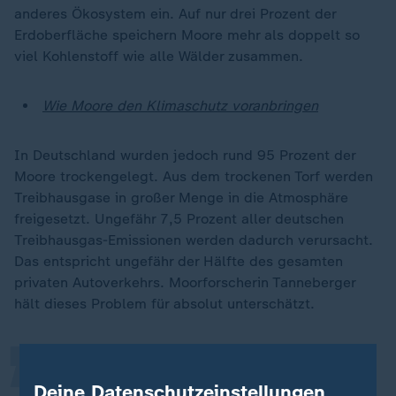
anderes Ökosystem ein. Auf nur drei Prozent der
Erdoberfläche speichern Moore mehr als doppelt so
viel Kohlenstoff wie alle Wälder zusammen.
Wie Moore den Klimaschutz voranbringen
In Deutschland wurden jedoch rund 95 Prozent der
Moore trockengelegt. Aus dem trockenen Torf werden
Treibhausgase in großer Menge in die Atmosphäre
freigesetzt. Ungefähr 7,5 Prozent aller deutschen
Treibhausgas-Emissionen werden dadurch verursacht.
„
Das entspricht ungefähr der Hälfte des gesamten
privaten Autoverkehrs. Moorforscherin Tanneberger
hält dieses Problem für absolut unterschätzt.
Abgase aus Schornsteinen sind für
Deine Datenschutzeinstellungen