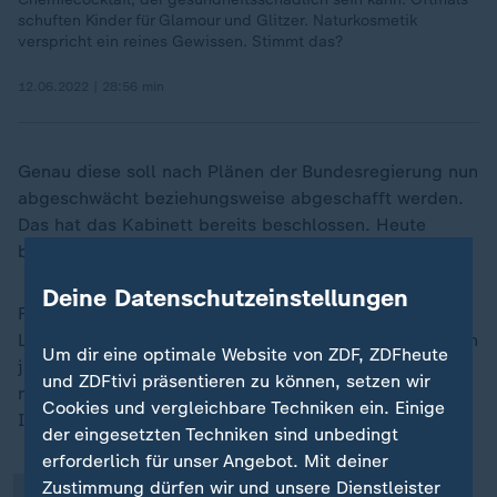
schuften Kinder für Glamour und Glitzer. Naturkosmetik
verspricht ein reines Gewissen. Stimmt das?
12.06.2022 | 28:56 min
Genau diese soll nach Plänen der Bundesregierung nun
abgeschwächt beziehungsweise abgeschafft werden.
Das hat das Kabinett bereits beschlossen. Heute
befasste sich damit auch der Bundesrat.
Deine Datenschutzeinstellungen
Für die Verbraucherschutzorganisation "Initiative
Lieferkettengesetz" ist dies ein Rückschritt: "Wir sehen
„
Um dir eine optimale Website von ZDF, ZDFheute
ja heute schon, dass das Lieferkettengesetz bereits
und ZDFtivi präsentieren zu können, setzen wir
nach zwei Jahren wirkt", sagt Heike Drillisch von der
Cookies und vergleichbare Techniken ein. Einige
Initiative.
der eingesetzten Techniken sind unbedingt
erforderlich für unser Angebot. Mit deiner
Zustimmung dürfen wir und unsere Dienstleister