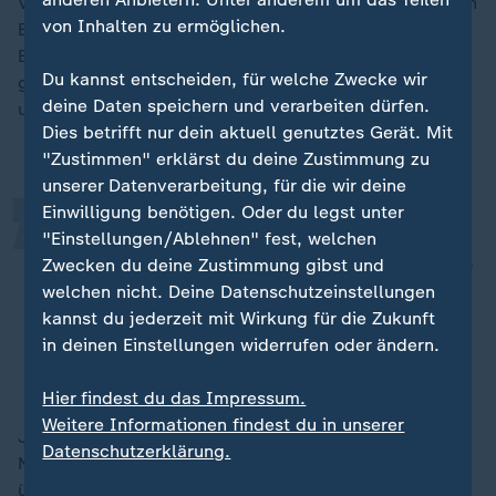
Viele mittelständische Unternehmen verbinden mit den
von Inhalten zu ermöglichen.
Berichtspflichten allerdings eine übermäßige
Bürokratie, die viel zu viel Zeit kostet und abgeschafft
„
Du kannst entscheiden, für welche Zwecke wir
gehört, so Achim Dercks von der Deutschen Industrie-
deine Daten speichern und verarbeiten dürfen.
und Handelskammer:
Dies betrifft nur dein aktuell genutztes Gerät. Mit
"Zustimmen" erklärst du deine Zustimmung zu
unserer Datenverarbeitung, für die wir deine
Einwilligung benötigen. Oder du legst unter
Es ist richtig, dass die
"Einstellungen/Ablehnen" fest, welchen
Berichtspflichten wegfallen. Berichte
Zwecken du deine Zustimmung gibst und
allein helfen den Menschenrechten
welchen nicht. Deine Datenschutzeinstellungen
kannst du jederzeit mit Wirkung für die Zukunft
und dem Umweltschutz nicht.
in deinen Einstellungen widerrufen oder ändern.
Achim Dercks, Deutsche Industrie- und Handelskammer
Hier findest du das Impressum.
Weitere Informationen findest du in unserer
Julia Hartmann, Professorin für Management und
Datenschutzerklärung.
Nachhaltigkeit an der EBS Universität Oestrich-Winkel,
überzeugt das nicht. Sie weist darauf hin, dass