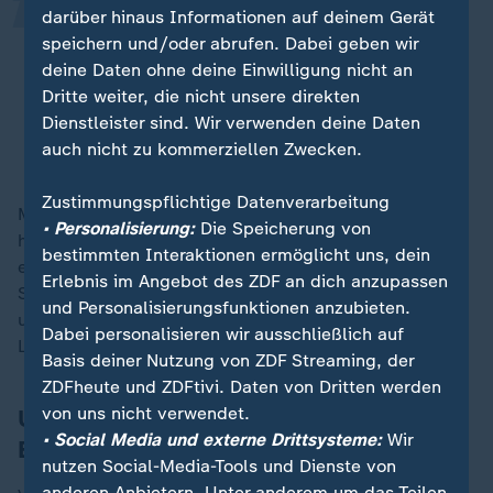
Wenn man jetzt die Berichtspflichten
darüber hinaus Informationen auf deinem Gerät
abschafft und vor allem auch die
speichern und/oder abrufen. Dabei geben wir
Sanktionen, dann zieht man dem
deine Daten ohne deine Einwilligung nicht an
Dritte weiter, die nicht unsere direkten
Gesetz praktisch die Zähne.
Dienstleister sind. Wir verwenden deine Daten
auch nicht zu kommerziellen Zwecken.
Heike Drillisch, Initiative Lieferkettengesetz
Zustimmungspflichtige Datenverarbeitung
Man lade Unternehmen dazu ein, nicht mehr so genau
• Personalisierung:
Die Speicherung von
hinzuschauen, kritisiert sie.
Die Berichtspflicht sei
bestimmten Interaktionen ermöglicht uns, dein
eines der zentralen Kernelemente der
Erlebnis im Angebot des ZDF an dich anzupassen
Sorgfaltspflichten. Sie sei essenziell, um Transparenz
und Personalisierungsfunktionen anzubieten.
und Vertrauen herzustellen, so die Initiative
Dabei personalisieren wir ausschließlich auf
Lieferkettengesetz.
Basis deiner Nutzung von ZDF Streaming, der
ZDFheute und ZDFtivi. Daten von Dritten werden
von uns nicht verwendet.
Unternehmen klagen über zu viel
• Social Media und externe Drittsysteme:
Wir
Bürokratie
nutzen Social-Media-Tools und Dienste von
anderen Anbietern. Unter anderem um das Teilen