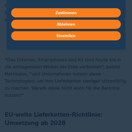
technologische Entwicklungen den Unternehmen und
ihren Berichtspflichten durchaus in die Hände spielen
Zustimmen
könnten.
Ablehnen
Einstellen
Bonpflicht, Lieferkettengesetz, Statistik: Wie
können wir wirklich Bürokratie abbauen?
"
Das Internet, Smartphones und KI sind heute bis in
die entlegensten Winkel der Erde verbreitet", betont
Hartmann, "und Unternehmen nutzen diese
Technologien, um ihre Lieferketten weniger störanfällig
zu machen. Warum diese nicht auch für die Berichte
nutzen?"
EU-weite Lieferketten-Richtlinie:
Umsetzung ab 2028