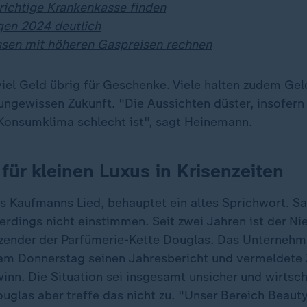
 richtige Krankenkasse finden
gen 2024 deutlich
sen mit höheren Gaspreisen rechnen
viel Geld übrig für Geschenke. Viele halten zudem Gel
 ungewissen Zukunft. "Die Aussichten düster, insofer
 Konsumklima schlecht ist", sagt Heinemann.
für kleinen Luxus in Krisenzeiten
es Kaufmanns Lied, behauptet ein altes Sprichwort. Sa
erdings nicht einstimmen. Seit zwei Jahren ist der Ni
zender der Parfümerie-Kette Douglas. Das Unterneh
 am Donnerstag seinen Jahresbericht und vermeldete
nn. Die Situation sei insgesamt unsicher und wirtscha
ouglas aber treffe das nicht zu. "Unser Bereich Beaut