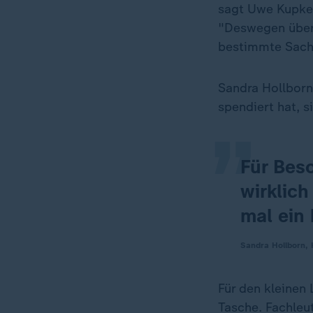
sagt Uwe Kupke,
"Deswegen überl
bestimmte Sache
„
Sandra Hollborn
spendiert hat, s
Für Beso
wirklich
mal ein
Sandra Hollborn, 
Für den kleinen 
Tasche. Fachleu