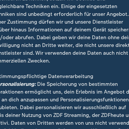
gleichbare Techniken ein. Einige der eingesetzten
hniken sind unbedingt erforderlich für unser Angebot.
ahl und Umsätze lagen bei der Meh
ner Zustimmung dürfen wir und unsere Dienstleister
 unter dem Vorjahr. Das Weihnachts
über hinaus Informationen auf deinem Gerät speicher
/oder abrufen. Dabei geben wir deine Daten ohne de
ch damit vielerorts eine Atempause
willigung nicht an Dritte weiter, die nicht unsere direk
nstleister sind. Wir verwenden deine Daten auch nicht
E-Hauptgeschäftsführer
merziellen Zwecken.
sum werde auch im nächsten Jahr nicht zum großen Zu
timmungspflichtige Datenverarbeitung
gnostizieren die Nürnberger Marktforschungsinstitute
ersonalisierung:
Die Speicherung von bestimmten
r monatlichen Konsumklimastudie. "Eine nachhaltige 
eraktionen ermöglicht uns, dein Erlebnis im Angebot 
 nach wie vor nicht in Sicht, dazu ist die Verunsiche
 an dich anzupassen und Personalisierungsfunktionen
zeit noch zu groß", sagt der Konsumexperte Rolf Bürk
ubieten. Dabei personalisieren wir ausschließlich auf
une zuletzt zumindest leicht zugenommen.
is deiner Nutzung von ZDF Streaming, der ZDFheute 
tivi. Daten von Dritten werden von uns nicht verwend