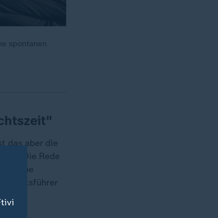
ne spontanen
chtszeit"
t das aber die
ernd. Die Rede
abe eine
schäftsführer
tivi