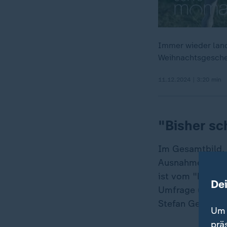
Immer wieder lan
Weihnachtsgeschenk
11.12.2024 | 3:20 min
"Bisher sc
Im Gesamtbild, 
Ausnahme. Denn
ist vom "bisher
De
Umfrage unter 
Stefan Genth erk
Um 
prä