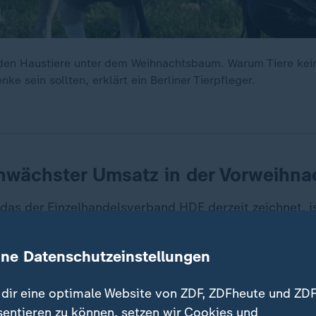
den Haustiere unter dem Weihnachtsbaum. Warum Tiere kei
e sein sollten, erklärt ein Berliner Tierpfleger.
hwächster Umsatz in der Vorweihna
das der Einzelhandelsverband HDE derzeit zeichnet, is
 die zweite Dezemberwoche war für den HDE ernücht
 schwächsten Umsatz in der Vorweihnachtszeit". Das h
ine Datenschutzeinstellungen
300 Händlerinnen und Händlern ergeben. HDE-Hauptge
lärt:
dir eine optimale Website von ZDF, ZDFheute und ZDF
sentieren zu können, setzen wir Cookies und