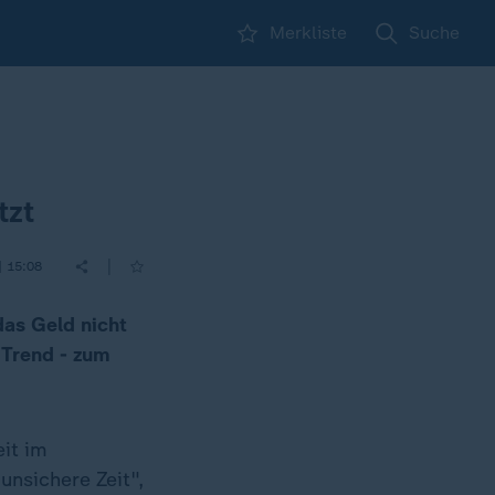
Merkliste
Suche
tzt
|
| 15:08
das Geld nicht
 Trend - zum
eit im
unsichere Zeit",