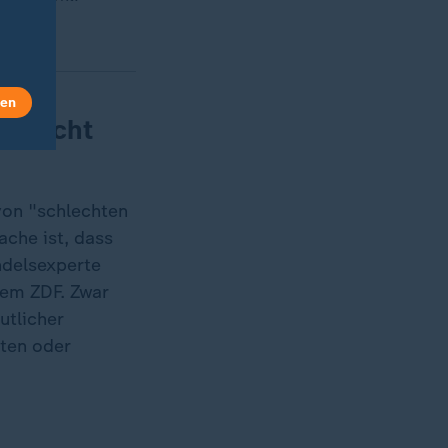
len
n nicht
von "schlechten
che ist, dass
ndelsexperte
dem ZDF. Zwar
utlicher
ten oder