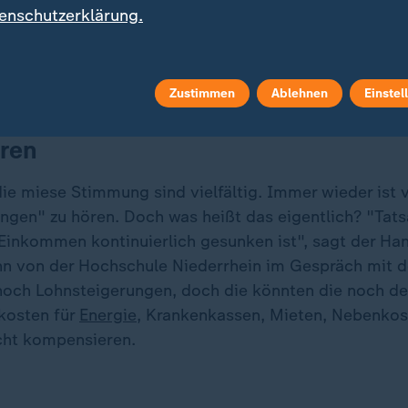
enschutzerklärung.
Zustimmen
Ablehnen
Einstel
rungen können gestiegene Fixkoste
ren
die miese Stimmung sind vielfältig. Immer wieder ist 
en" zu hören. Doch was heißt das eigentlich? "Tatsa
Einkommen kontinuierlich gesunken ist", sagt der Ha
n von der Hochschule Niederrhein im Gespräch mit 
och Lohnsteigerungen, doch die könnten die noch de
kosten für
Energie
, Krankenkassen, Mieten, Nebenkos
cht kompensieren.