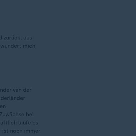
d zurück, aus
n wundert mich
nder van der
ederländer
men
 Zuwächse bei
ftlich laufe es
y ist noch immer