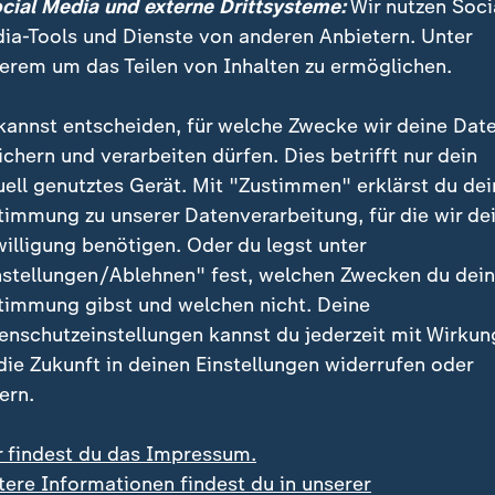
ocial Media und externe Drittsysteme:
Wir nutzen Soci
ia-Tools und Dienste von anderen Anbietern. Unter
erem um das Teilen von Inhalten zu ermöglichen.
kannst entscheiden, für welche Zwecke wir deine Dat
ichern und verarbeiten dürfen. Dies betrifft nur dein
uell genutztes Gerät. Mit "Zustimmen" erklärst du dei
timmung zu unserer Datenverarbeitung, für die wir de
willigung benötigen. Oder du legst unter
nstellungen/Ablehnen" fest, welchen Zwecken du dei
timmung gibst und welchen nicht. Deine
enschutzeinstellungen kannst du jederzeit mit Wirkun
 die Zukunft in deinen Einstellungen widerrufen oder
ern.
r findest du das Impressum.
rholt sich etwas, dennoch bleibt die Stimmung pessimistis
tere Informationen findest du in unserer
ke Verunsicherung bei den Verbrauchern", so Konsumexperte 