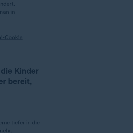
ndert.
man in
ai-Cookie
 die Kinder
r bereit,
rne tiefer in die
mehr.