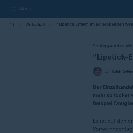
Menü
"Lipstick-Effekt" im schleppenden We
Wirtschaft
Schleppendes Wei
"Lipstick-
:
von Ralph Gold
Der Einzelhandel
mehr so locker 
Beispiel Dougla
Es ist auf den e
Vorweihnachtsges