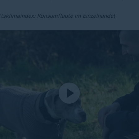
tsklimaindex: Konsumflaute im Einzelhandel