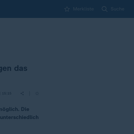
Merkliste
Suche
gen das
|
| 15:15
möglich. Die
 unterschiedlich