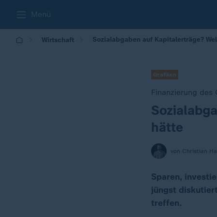
Menü
Sozialabgaben auf Kapitalerträge? We
Wirtschaft
Grafiken
Finanzierung des
Sozialabga
:
hätte
von Christian H
Sparen, investie
jüngst diskutie
treffen.