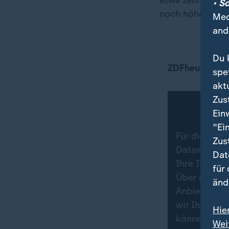
etwa zehn Euro 
• S
noch höher, wei
Med
and
Du 
Sparquote pri
ZDFheute Info
spe
akt
Zus
Ein
"Ei
Für die Dars
Zus
Datawrapper.
Dat
Ihre IP-Adr
für
Über den Da
änd
Anbieters in
wir Ihre Zu
Hie
können Sie 
Wei