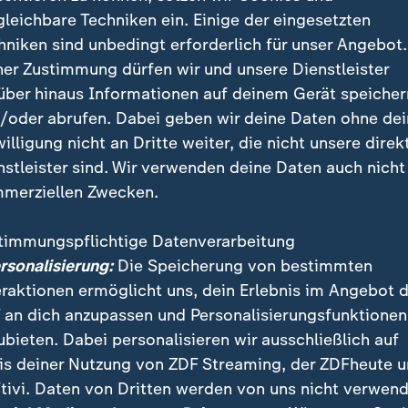
gleichbare Techniken ein. Einige der eingesetzten
hniken sind unbedingt erforderlich für unser Angebot.
ner Zustimmung dürfen wir und unsere Dienstleister
über hinaus Informationen auf deinem Gerät speicher
/oder abrufen. Dabei geben wir deine Daten ohne de
willigung nicht an Dritte weiter, die nicht unsere direk
nstleister sind. Wir verwenden deine Daten auch nicht
künftig alle Einkommensarten bei der Finanzierung des Ges
merziellen Zwecken.
herige Kassenbeiträge sollen dafür sinken. Die Union lehnt 
timmungspflichtige Datenverarbeitung
ersonalisierung:
Die Speicherung von bestimmten
eraktionen ermöglicht uns, dein Erlebnis im Angebot 
ld wird monatlich zurückgelegt
 an dich anzupassen und Personalisierungsfunktionen
ubieten. Dabei personalisieren wir ausschließlich auf
t die durchschnittliche Sparquote privater Haushalte 
is deiner Nutzung von ZDF Streaming, der ZDFheute 
fügbaren Einkommens. Von 100 Euro fließen also durc
tivi. Daten von Dritten werden von uns nicht verwend