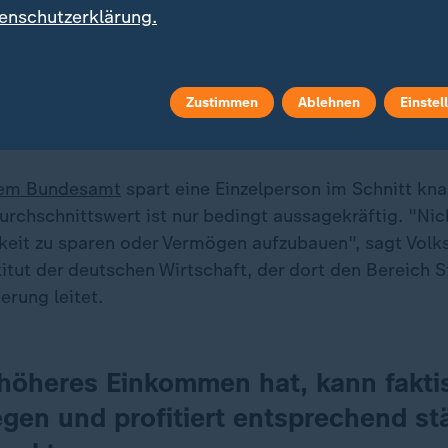
enschutzerklärung.
Infografiken anzeigen
Datenschutzeinstellungen anpassen
Zustimmen
Ablehnen
Einstel
hem Bundesamt
spart eine Einzelperson im Schnitt kn
rchschnittswert ist nur bedingt aussagekräftig. "Nich
keit zu sparen oder Vermögen aufzubauen", sagt Volks
itut der deutschen Wirtschaft, der dort den Bereich S
erung leitet.
 höheres Einkommen hat, kann fakt
egen und profitiert entsprechend st