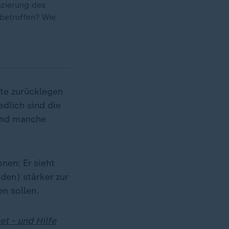
nzierung des
betroffen? Wie
lte zurücklegen
dlich sind die
end manche
nen: Er sieht
den) stärker zur
n sollen.
t - und Hilfe