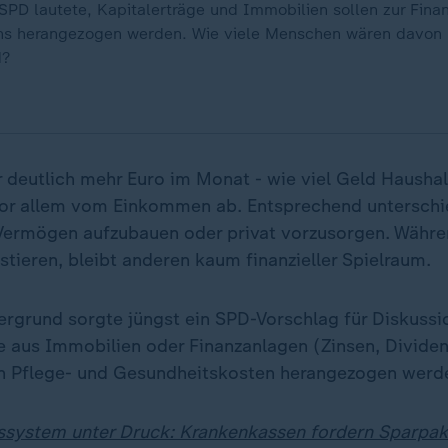
 SPD lautete, Kapitalerträge und Immobilien sollen zur Fina
s herangezogen werden. Wie viele Menschen wären davon 
d?
 deutlich mehr Euro im Monat - wie viel Geld Hausha
or allem vom Einkommen ab. Entsprechend unterschie
 Vermögen aufzubauen oder privat vorzusorgen. Währ
tieren, bleibt anderen kaum finanzieller Spielraum.
ergrund sorgte jüngst ein SPD-Vorschlag für Diskussio
ge aus Immobilien oder Finanzanlagen (Zinsen, Dividen
n Pflege- und Gesundheitskosten herangezogen werde
system unter Druck: Krankenkassen fordern Sparpake