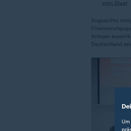
vom Staat
Angesichts stei
Finanzierungsque
Anleger auswirk
Deutschland zei
De
Um 
prä