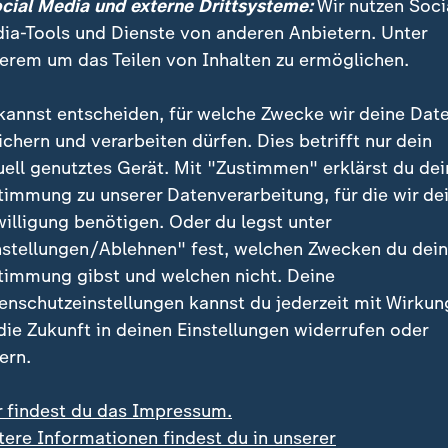
in Ersparnisse. Während der Corona-Zeit lag die Spar
ocial Media und externe Drittsysteme:
Wir nutzen Soci
l Freizeit- und Urlaubsausgaben wegfielen.
ia-Tools und Dienste von anderen Anbietern. Unter
erem um das Teilen von Inhalten zu ermöglichen.
kannst entscheiden, für welche Zwecke wir deine Dat
vater Haushalte
grafik
ichern und verarbeiten dürfen. Dies betrifft nur dein
uell genutztes Gerät. Mit "Zustimmen" erklärst du dei
timmung zu unserer Datenverarbeitung, für die wir de
Ein Klick für den Datenschutz
willigung benötigen. Oder du legst unter
nstellungen/Ablehnen" fest, welchen Zwecken du dei
tellung von ZDFheute Infografiken nutzen wir die Sof
timmung gibst und welchen nicht. Deine
 Erst wenn Sie hier klicken, werden die Grafiken nac
enschutzeinstellungen kannst du jederzeit mit Wirkun
esse wird dabei an externe Server von Datawrapper üb
 die Zukunft in deinen Einstellungen widerrufen oder
tenschutz von Datawrapper können Sie sich auf der S
ern.
formieren. Um Ihre künftigen Besuche zu erleichtern,
stimmung in den
Datenschutzeinstellungen
. Ihre Zust
r findest du das Impressum.
im Bereich „Meine News“ jederzeit widerrufen.
tere Informationen findest du in unserer