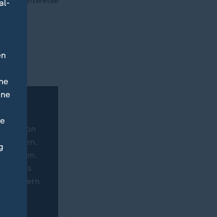
quote zeitweise
al-
en
ne
ine
ne
tware von
hgeladen.
g
ertragen.
eite des
 speichern
immung