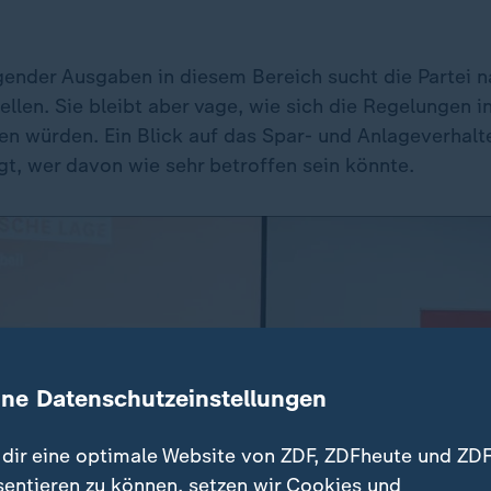
gender Ausgaben in diesem Bereich sucht die Partei n
llen. Sie bleibt aber vage, wie sich die Regelungen in
en würden. Ein Blick auf das Spar- und Anlageverhalt
gt, wer davon wie sehr betroffen sein könnte.
ine Datenschutzeinstellungen
dir eine optimale Website von ZDF, ZDFheute und ZDF
sentieren zu können, setzen wir Cookies und