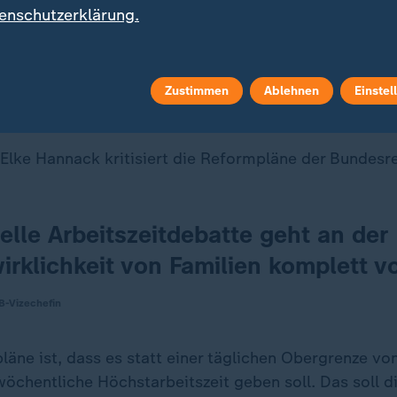
enschutzerklärung.
Datenschutzeinstellungen anpassen
Zustimmen
Ablehnen
Einstel
iert schwarz-rote Reformpläne
Elke Hannack kritisiert die Reformpläne der Bundesr
elle Arbeitszeitdebatte geht an der
rklichkeit von Familien komplett vo
B-Vizechefin
läne ist, dass es statt einer täglichen Obergrenze v
wöchentliche Höchstarbeitszeit geben soll. Das soll die