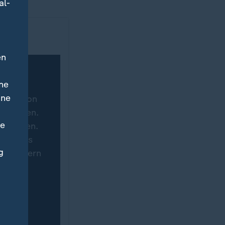
al-
en
ne
ine
tware von
hgeladen.
ne
ertragen.
eite des
g
 speichern
immung