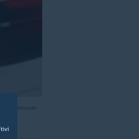
ie Teilzeitquote
tivi