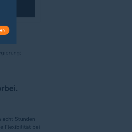
len
egierung:
rbei.
on acht Stunden
 Flexibilität bei