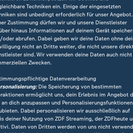
gleichbare Techniken ein. Einige der eingesetzten
hniken sind unbedingt erforderlich für unser Angebot.
en sich "leer und ausgebrannt"
ner Zustimmung dürfen wir und unsere Dienstleister
über hinaus Informationen auf deinem Gerät speicher
 laut der Umfrage im Durchschnitt 37,1 Stunden, Fra
/oder abrufen. Dabei geben wir deine Daten ohne de
he, wie die der Deutschen Presse-Agentur vorliegen
willigung nicht an Dritte weiter, die nicht unsere direk
nt der weiblichen, aber nur 36 Prozent der männlichen
nstleister sind. Wir verwenden deine Daten auch nicht
reuung und Erziehung eines Kindes eingebunden.
merziellen Zwecken.
 Acht-Stunden-Tag: Wer profitiert?
timmungspflichtige Datenverarbeitung
ersonalisierung:
Die Speicherung von bestimmten
000 zwischen Januar und Mai 2025 befragten Beschäf
eraktionen ermöglicht uns, dein Erlebnis im Angebot 
ie oft kommt es vor, dass Sie sich nach der Arbeit le
 an dich anzupassen und Personalisierungsfunktionen
len?" Bei den Männern sagten 29 Prozent "oft" oder "
ubieten. Dabei personalisieren wir ausschließlich auf
r 40 Prozent. Besonders deutlich zeige sich die Belas
is deiner Nutzung von ZDF Streaming, der ZDFheute 
en und Frauen, die Angehörige pflegen. Die Umfrage 
tivi. Daten von Dritten werden von uns nicht verwend
 repräsentativ für die arbeitenden Beschäftigten in D