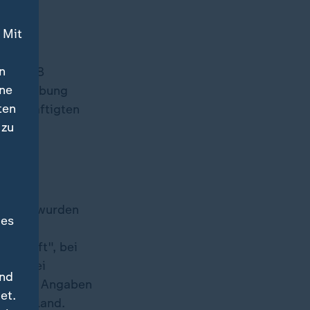
 Mit
n
uen 30,8
ine
de Erhebung
ten
 Beschäftigten
 zu
tigten wurden
des
er und
sehr oft", bei
tung bei
und
ist nach Angaben
et.
eutschland.