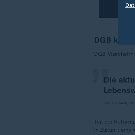
Dat
„
DGB kritis
DGB-Vizechefin 
Die aktu
Lebenswi
Elke Hannack, DG
Teil der Reformp
in Zukunft eine 