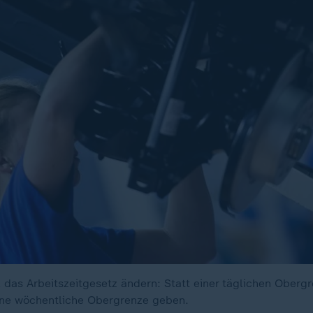
l das Arbeitszeitgesetz ändern: Statt einer täglichen Oberg
ine wöchentliche Obergrenze geben.