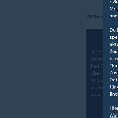
• S
Med
Teilzeitquote
and
ZDFheute Info
Du 
spe
akt
Zus
Für die Dars
Ein
Datawrapper.
"Ei
Ihre IP-Adr
Zus
Über den Da
Dat
Anbieters in
für
wir Ihre Zu
änd
können Sie 
Hie
Wei