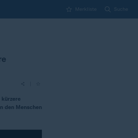
Merkliste
Suche
re
|
 kürzere
 an den Menschen