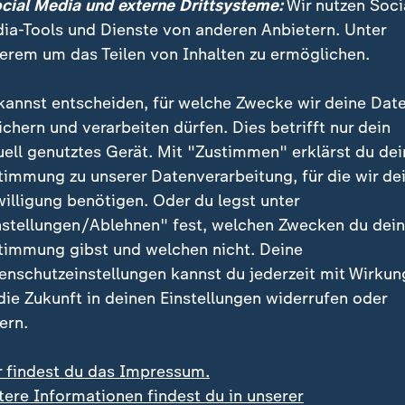
ocial Media und externe Drittsysteme:
Wir nutzen Soci
ia-Tools und Dienste von anderen Anbietern. Unter
 nach Geschlecht
erem um das Teilen von Inhalten zu ermöglichen.
grafik
kannst entscheiden, für welche Zwecke wir deine Dat
ichern und verarbeiten dürfen. Dies betrifft nur dein
Ein Klick für den Datenschutz
uell genutztes Gerät. Mit "Zustimmen" erklärst du dei
timmung zu unserer Datenverarbeitung, für die wir de
tellung von ZDFheute Infografiken nutzen wir die Sof
willigung benötigen. Oder du legst unter
 Erst wenn Sie hier klicken, werden die Grafiken nac
nstellungen/Ablehnen" fest, welchen Zwecken du dei
esse wird dabei an externe Server von Datawrapper üb
timmung gibst und welchen nicht. Deine
tenschutz von Datawrapper können Sie sich auf der S
enschutzeinstellungen kannst du jederzeit mit Wirkun
formieren. Um Ihre künftigen Besuche zu erleichtern,
 die Zukunft in deinen Einstellungen widerrufen oder
stimmung in den
Datenschutzeinstellungen
. Ihre Zust
ern.
im Bereich „Meine News“ jederzeit widerrufen.
r findest du das Impressum.
Infografiken anzeigen
tere Informationen findest du in unserer