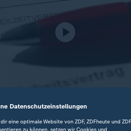
zeit in Deutschland hält an: Im vergangenen Jahr erreichte d
ine Datenschutzeinstellungen
schäftigten mit 31,9 Prozent einen Höchststand.
dir eine optimale Website von ZDF, ZDFheute und ZDF
sentieren zu können, setzen wir Cookies und