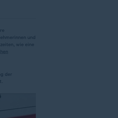
re
tnehmerinnen und
eiten, wie eine
chen
ng der
t.