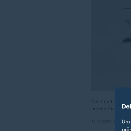
Der Trend zur Teil
De
unter abhängig Be
Um 
27.05.2026 | 0:29 min
prä