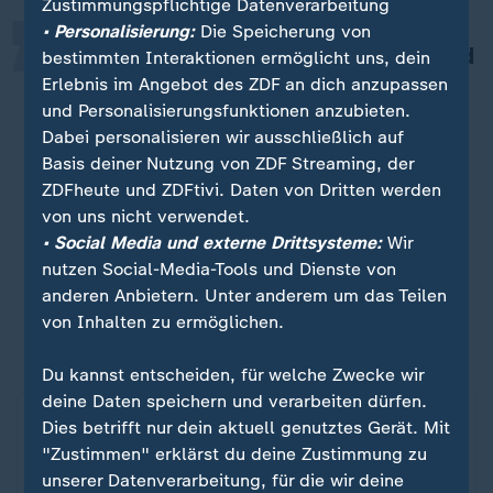
Zustimmungspflichtige Datenverarbeitung
• Personalisierung:
Die Speicherung von
Die Konjunktur stottert weiterhin und
bestimmten Interaktionen ermöglicht uns, dein
es besteht Sorge um den
Erlebnis im Angebot des ZDF an dich anzupassen
und Personalisierungsfunktionen anzubieten.
Arbeitsplatz. Deswegen wird öfters
Dabei personalisieren wir ausschließlich auf
zurückhaltend beim Shopping agiert
Basis deiner Nutzung von ZDF Streaming, der
und lieber der eine oder andere Euro
ZDFheute und ZDFtivi. Daten von Dritten werden
gespart.
von uns nicht verwendet.
• Social Media und externe Drittsysteme:
Wir
Klaus Wohlrabe, Ifo Institut München
nutzen Social-Media-Tools und Dienste von
anderen Anbietern. Unter anderem um das Teilen
Black Friday und Weihnachten: Haben die Leute
von Inhalten zu ermöglichen.
keine Lust auf Konsum?
Du kannst entscheiden, für welche Zwecke wir
deine Daten speichern und verarbeiten dürfen.
Konsumlaune in Deutschland
ZDFheute Infografik
Dies betrifft nur dein aktuell genutztes Gerät. Mit
"Zustimmen" erklärst du deine Zustimmung zu
unserer Datenverarbeitung, für die wir deine