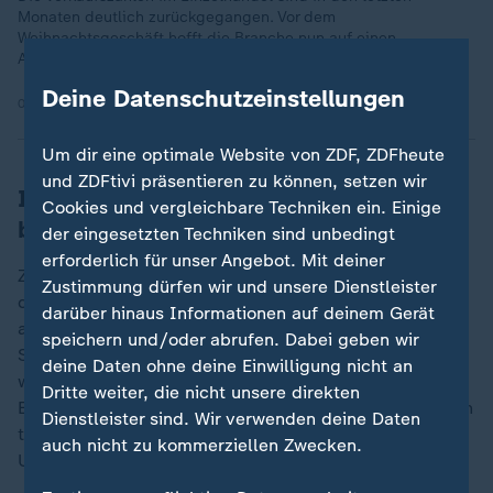
Monaten deutlich zurückgegangen. Vor dem
Weihnachtsgeschäft hofft die Branche nun auf einen
Aufschwung.
Deine Datenschutzeinstellungen
04.11.2025 | 1:52 min
Um dir eine optimale Website von ZDF, ZDFheute
und ZDFtivi präsentieren zu können, setzen wir
Ifo-Institut: "Fehlende Ausgabenfreude
Cookies und vergleichbare Techniken ein. Einige
bei Konsumenten"
der eingesetzten Techniken sind unbedingt
erforderlich für unser Angebot. Mit deiner
Zurückzuführen ist die bislang fehlende Dynamik in
Zustimmung dürfen wir und unsere Dienstleister
den Ladengeschäften, laut der HDE-Umfrage, vor
darüber hinaus Informationen auf deinem Gerät
allem auf die schwache Kundenfrequenz an vielen
speichern und/oder abrufen. Dabei geben wir
Standorten. 70 Prozent der Befragten sprechen von
deine Daten ohne deine Einwilligung nicht an
weniger Besucherinnen und Besuchern als im Vorjahr.
„
Dritte weiter, die nicht unsere direkten
Eine richtige Ausgabenfreude sei bei den Konsumenten
Dienstleister sind. Wir verwenden deine Daten
tatsächlich nicht festzustellen, so Wohlrabe, der die
auch nicht zu kommerziellen Zwecken.
Umfragen des Ifo Instituts leitet.