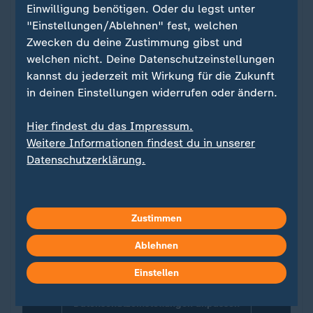
Einwilligung benötigen. Oder du legst unter
Ein Klick für den Datenschutz
"Einstellungen/Ablehnen" fest, welchen
Zwecken du deine Zustimmung gibst und
Für die Darstellung von ZDFheute Infografiken
welchen nicht. Deine Datenschutzeinstellungen
nutzen wir die Software von Datawrapper. Erst
kannst du jederzeit mit Wirkung für die Zukunft
wenn Sie hier klicken, werden die Grafiken
in deinen Einstellungen widerrufen oder ändern.
nachgeladen. Ihre IP-Adresse wird dabei an
externe Server von Datawrapper übertragen.
Hier findest du das Impressum.
Über den Datenschutz von Datawrapper
Weitere Informationen findest du in unserer
können Sie sich auf der Seite des Anbieters
Datenschutzerklärung.
informieren. Um Ihre künftigen Besuche zu
erleichtern, speichern wir Ihre Zustimmung in
den
Datenschutzeinstellungen
. Ihre
Zustimmung können Sie im Bereich „Meine
Zustimmen
News“ jederzeit widerrufen.
Ablehnen
Infografiken anzeigen
Einstellen
Datenschutzeinstellungen anpassen