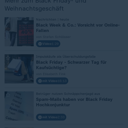
Mehr zum Black Friday- und
Weihnachtsgeschäft
:
Nachrichten | heute
Black Week & Co.: Vorsicht vor Online-
Fallen
von Stefan Schlösser
Video
1:29
:
Impulskäufe als Überschuldungsfalle
Black Friday - Schwarzer Tag für
Kaufsüchtige?
von Elisabeth Fink
mit Video
16:13
:
Betrüger nutzen Schnäppchenjagd aus
Spam-Mails haben vor Black Friday
Hochkonjunktur
mit Video
2:33