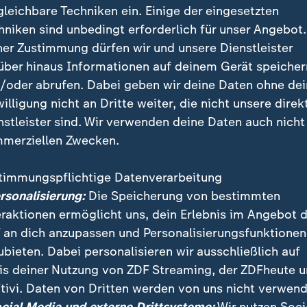
gleichbare Techniken ein. Einige der eingesetzten
hniken sind unbedingt erforderlich für unser Angebot.
ner Zustimmung dürfen wir und unsere Dienstleister
über hinaus Informationen auf deinem Gerät speicher
/oder abrufen. Dabei geben wir deine Daten ohne de
willigung nicht an Dritte weiter, die nicht unsere direk
nstleister sind. Wir verwenden deine Daten auch nicht
merziellen Zwecken.
timmungspflichtige Datenverarbeitung
 in der russischen Stadt Noworossijsk am Schwarzen M
ersonalisierung:
Die Speicherung von bestimmten
ger angegriffen und in Brand gesetzt. Das teilten rus
eraktionen ermöglicht uns, dein Erlebnis im Angebot 
t.
 an dich anzupassen und Personalisierungsfunktionen
ubieten. Dabei personalisieren wir ausschließlich auf
is deiner Nutzung von ZDF Streaming, der ZDFheute 
tivi. Daten von Dritten werden von uns nicht verwend
 Videos