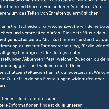
ocial Media und externe Drittsysteme:
Wir nutzen Soci
ia-Tools und Dienste von anderen Anbietern. Unter
erem um das Teilen von Inhalten zu ermöglichen.
kannst entscheiden, für welche Zwecke wir deine Dat
ichern und verarbeiten dürfen. Dies betrifft nur dein
uell genutztes Gerät. Mit "Zustimmen" erklärst du dei
timmung zu unserer Datenverarbeitung, für die wir de
willigung benötigen. Oder du legst unter
:
:
gipfel in Bonn
Flughafen Leipzig/Halle
nstellungen/Ablehnen" fest, welchen Zwecken du dei
rigwasser setzt
Drohnen-Vorfall: Ermittl
timmung gibst und welchen nicht. Deine
schaft unter Druck
prüfen Spuren
enschutzeinstellungen kannst du jederzeit mit Wirkun
deo
1:23
Video
1:51
 die Zukunft in deinen Einstellungen widerrufen oder
ern.
r findest du das Impressum.
tere Informationen findest du in unserer