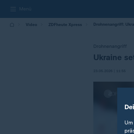
Menü
Drohnenangriff: Ukra
Video
ZDFheute Xpress
Drohnenangriff
Ukraine se
:
23.05.2026 | 11:55
De
Um 
prä