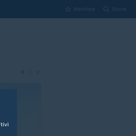
Merkliste
Suche
|
tivi