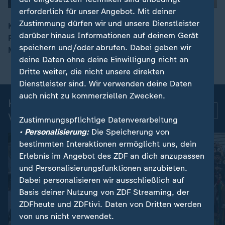
erforderlich für unser Angebot. Mit deiner
Zustimmung dürfen wir und unsere Dienstleister
Kaputte Konkurrenz oder knappe Infrastruktur? Im
darüber hinaus Informationen auf deinem Gerät
Fernverkehr entbrennt ein Streit um Fairness und
00:20
speichern und/oder abrufen. Dabei geben wir
Marktregeln – mit möglichen Folgen für Fahrgäste.
deine Daten ohne deine Einwilligung nicht an
Dritte weiter, die nicht unsere direkten
Dienstleister sind. Wir verwenden deine Daten
auch nicht zu kommerziellen Zwecken.
Kurznachrichten: Aktuelle
Mehr
Videos
Zustimmungspflichtige Datenverarbeitung
• Personalisierung:
Die Speicherung von
bestimmten Interaktionen ermöglicht uns, dein
Erlebnis im Angebot des ZDF an dich anzupassen
und Personalisierungsfunktionen anzubieten.
Dabei personalisieren wir ausschließlich auf
Basis deiner Nutzung von ZDF Streaming, der
ZDFheute und ZDFtivi. Daten von Dritten werden
von uns nicht verwendet.