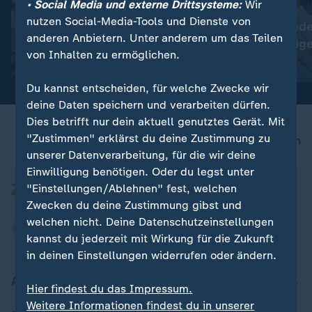
• Social Media und externe Drittsysteme:
Wir
:
:
Plauen in Sachsen
Nepal
nutzen Social-Media-Tools und Dienste von
Tausende protestieren
Kathmandu gede
anderen Anbietern. Unter anderem um das Teilen
gegen die Bundesregierung
toten Bergsteig
von Inhalten zu ermöglichen.
Video
0:28
Video
0:43
Du kannst entscheiden, für welche Zwecke wir
deine Daten speichern und verarbeiten dürfen.
Dies betrifft nur dein aktuell genutztes Gerät. Mit
"Zustimmen" erklärst du deine Zustimmung zu
nach oben
unserer Datenverarbeitung, für die wir deine
Einwilligung benötigen. Oder du legst unter
"Einstellungen/Ablehnen" fest, welchen
Zwecken du deine Zustimmung gibst und
welchen nicht. Deine Datenschutzeinstellungen
kannst du jederzeit mit Wirkung für die Zukunft
in deinen Einstellungen widerrufen oder ändern.
Aktuell bei ZDFheute
Hier findest du das Impressum.
Weitere Informationen findest du in unserer