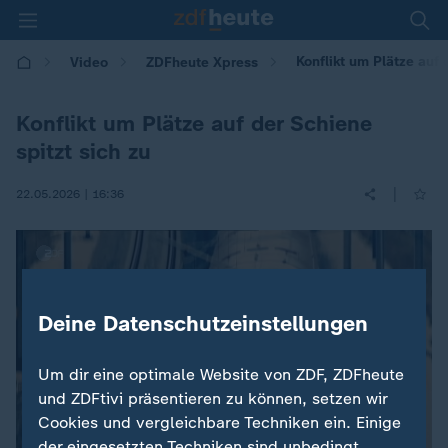
Konflikt um Plätze auf 
Video
ZDFheute Xpress
Konflikt um Plätze auf der Schiene
spitzt sich zu
|
22.05.2026 | 16:36
Deine Datenschutzeinstellungen
Um dir eine optimale Website von ZDF, ZDFheute
und ZDFtivi präsentieren zu können, setzen wir
Cookies und vergleichbare Techniken ein. Einige
der eingesetzten Techniken sind unbedingt