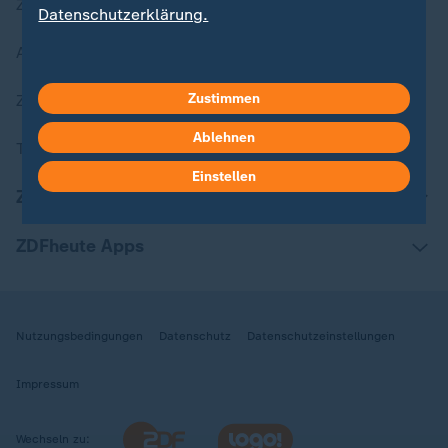
Zuletzt veröffentlicht
Datenschutzerklärung.
Aktuelle Sendungs-Videos
Zustimmen
ZDFheute Stories
Ablehnen
Themen im Überblick
Einstellen
ZDFheute Update
ZDFheute Apps
Nutzungsbedingungen
Datenschutz
Datenschutzeinstellungen
Impressum
Wechseln zu: