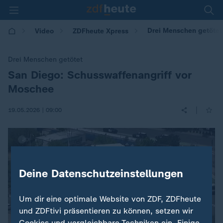
Drei Menschen getötet
Video
ZDFheute Xpress
Drei Menschen getötet
San Diego: Schusswaffenangriff vor
:
Moschee
|
19.05.2026 | 09:00
Deine Datenschutzeinstellungen
Um dir eine optimale Website von ZDF, ZDFheute
und ZDFtivi präsentieren zu können, setzen wir
Cookies und vergleichbare Techniken ein. Einige