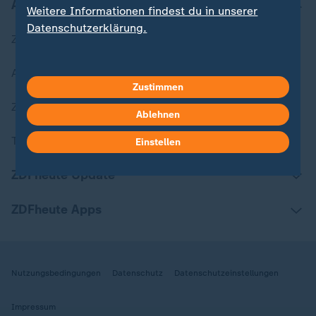
Aktuell bei ZDFheute
Weitere Informationen findest du in unserer
Datenschutzerklärung.
Zuletzt veröffentlicht
Aktuelle Sendungs-Videos
Zustimmen
ZDFheute Stories
Ablehnen
Themen im Überblick
Einstellen
ZDFheute Update
ZDFheute Apps
Nutzungsbedingungen
Datenschutz
Datenschutzeinstellungen
Impressum