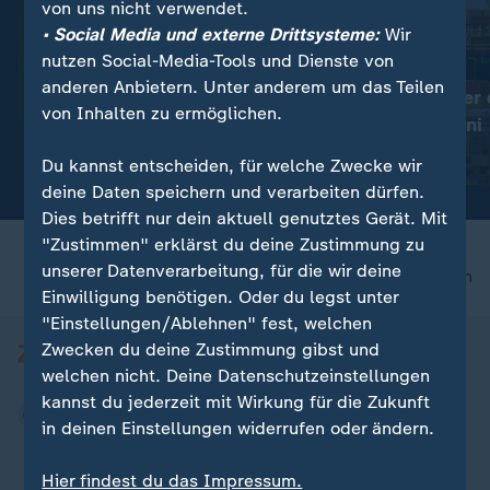
von uns nicht verwendet.
• Social Media und externe Drittsysteme:
Wir
nutzen Social-Media-Tools und Dienste von
:
:
Ungefährlich für Menschen
Welthandel
anderen Anbietern. Unter anderem um das Teilen
Mehr Gottesanbeterinnen in
Rekordwert der 
von Inhalten zu ermöglichen.
Deutschland
Exporte im Juni
Video
0:32
Video
0:45
Du kannst entscheiden, für welche Zwecke wir
deine Daten speichern und verarbeiten dürfen.
Dies betrifft nur dein aktuell genutztes Gerät. Mit
"Zustimmen" erklärst du deine Zustimmung zu
unserer Datenverarbeitung, für die wir deine
nach oben
Einwilligung benötigen. Oder du legst unter
"Einstellungen/Ablehnen" fest, welchen
Zwecken du deine Zustimmung gibst und
welchen nicht. Deine Datenschutzeinstellungen
kannst du jederzeit mit Wirkung für die Zukunft
in deinen Einstellungen widerrufen oder ändern.
Hier findest du das Impressum.