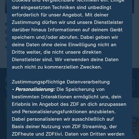
der eingesetzten Techniken sind unbedingt
erforderlich für unser Angebot. Mit deiner
Zustimmung dürfen wir und unsere Dienstleister
Mindestens drei Menschen sind im kalifornischen San
darüber hinaus Informationen auf deinem Gerät
Diego bei einem Schusswaffenangriff gestorben. Die
00:10
speichern und/oder abrufen. Dabei geben wir
Tat ereignete sich vor einer Moschee. Die Polizei geht
deine Daten ohne deine Einwilligung nicht an
von einem Hassverbrechen aus.
Dritte weiter, die nicht unsere direkten
Dienstleister sind. Wir verwenden deine Daten
auch nicht zu kommerziellen Zwecken.
Kurznachrichten: Aktuelle
Zustimmungspflichtige Datenverarbeitung
Mehr
Videos
• Personalisierung:
Die Speicherung von
bestimmten Interaktionen ermöglicht uns, dein
Erlebnis im Angebot des ZDF an dich anzupassen
und Personalisierungsfunktionen anzubieten.
Dabei personalisieren wir ausschließlich auf
Basis deiner Nutzung von ZDF Streaming, der
ZDFheute und ZDFtivi. Daten von Dritten werden