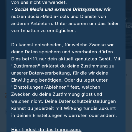
von uns nicht verwendet.
• Social Media und externe Drittsysteme:
Wir
nutzen Social-Media-Tools und Dienste von
:
:
Wassermangel im Po
Wegen Niedrigwasser
anderen Anbietern. Unter anderem um das Teilen
Italien: Agrarproduktion ist
Bundesländer lo
von Inhalten zu ermöglichen.
bedroht
Fahrverbote
Video
1:53
Video
0:28
Du kannst entscheiden, für welche Zwecke wir
deine Daten speichern und verarbeiten dürfen.
Dies betrifft nur dein aktuell genutztes Gerät. Mit
"Zustimmen" erklärst du deine Zustimmung zu
unserer Datenverarbeitung, für die wir deine
nach oben
Einwilligung benötigen. Oder du legst unter
"Einstellungen/Ablehnen" fest, welchen
Zwecken du deine Zustimmung gibst und
welchen nicht. Deine Datenschutzeinstellungen
kannst du jederzeit mit Wirkung für die Zukunft
in deinen Einstellungen widerrufen oder ändern.
Hier findest du das Impressum.