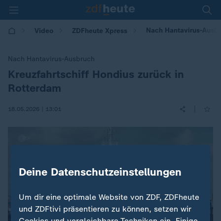
Nach Hantavirus-Ausbr
Video
ZDFheute Xpress
Nach Hantavirus-Ausbruch
Kreuzfahrtschiff Hondius zurück in
:
Rotterdam
|
18.05.2026 | 13:01
Deine Datenschutzeinstellungen
Um dir eine optimale Website von ZDF, ZDFheute
und ZDFtivi präsentieren zu können, setzen wir
Cookies und vergleichbare Techniken ein. Einige