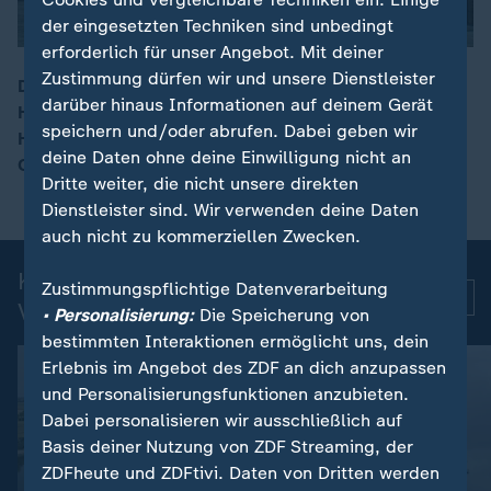
der eingesetzten Techniken sind unbedingt
erforderlich für unser Angebot. Mit deiner
Zustimmung dürfen wir und unsere Dienstleister
Das Kreuzfahrtschiff Hondius ist in den Rotterdamer
darüber hinaus Informationen auf deinem Gerät
Hafen zurückgekehrt. Auf dem Schiff hatte es einen
00:09
speichern und/oder abrufen. Dabei geben wir
Hantavirus-Ausbruch gegeben. Die verbleibenden
deine Daten ohne deine Einwilligung nicht an
Crew-Mitglieder sollen in Quarantäne gehen.
Dritte weiter, die nicht unsere direkten
Dienstleister sind. Wir verwenden deine Daten
auch nicht zu kommerziellen Zwecken.
Kurznachrichten: Aktuelle
Zustimmungspflichtige Datenverarbeitung
Mehr
Videos
• Personalisierung:
Die Speicherung von
bestimmten Interaktionen ermöglicht uns, dein
Erlebnis im Angebot des ZDF an dich anzupassen
und Personalisierungsfunktionen anzubieten.
Dabei personalisieren wir ausschließlich auf
Basis deiner Nutzung von ZDF Streaming, der
ZDFheute und ZDFtivi. Daten von Dritten werden