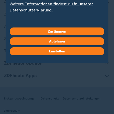
Aktuell bei ZDFheute
Weitere Informationen findest du in unserer
Datenschutzerklärung.
Zuletzt veröffentlicht
Aktuelle Sendungs-Videos
Zustimmen
ZDFheute Stories
Ablehnen
Themen im Überblick
Einstellen
ZDFheute Update
ZDFheute Apps
Nutzungsbedingungen
Datenschutz
Datenschutzeinstellungen
Impressum