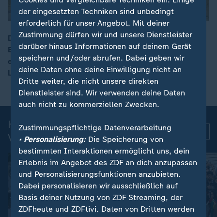
der eingesetzten Techniken sind unbedingt
erforderlich für unser Angebot. Mit deiner
Zustimmung dürfen wir und unsere Dienstleister
Der russische Präsident hat zugegeben, dass es
darüber hinaus Informationen auf deinem Gerät
Engpässe beim Treibstoff im Land gibt. Derweil hat er
00:08
speichern und/oder abrufen. Dabei geben wir
einen ukrainischen Vorschlag für einen Verzicht auf
deine Daten ohne deine Einwilligung nicht an
Langstreckenangriffe abgelehnt.
Dritte weiter, die nicht unsere direkten
Dienstleister sind. Wir verwenden deine Daten
auch nicht zu kommerziellen Zwecken.
Kurznachrichten: Aktuelle
Zustimmungspflichtige Datenverarbeitung
Mehr
Videos
• Personalisierung:
Die Speicherung von
bestimmten Interaktionen ermöglicht uns, dein
Erlebnis im Angebot des ZDF an dich anzupassen
und Personalisierungsfunktionen anzubieten.
Dabei personalisieren wir ausschließlich auf
Basis deiner Nutzung von ZDF Streaming, der
ZDFheute und ZDFtivi. Daten von Dritten werden