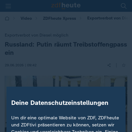
Exportverbot von Diese
Video
ZDFheute Xpress
Exportverbot von Diesel möglich
Russland: Putin räumt Treibstoffengpass
:
ein
|
29.06.2026 | 09:42
Deine Datenschutzeinstellungen
Um dir eine optimale Website von ZDF, ZDFheute
und ZDFtivi präsentieren zu können, setzen wir
Cookies und vergleichbare Techniken ein. Einige