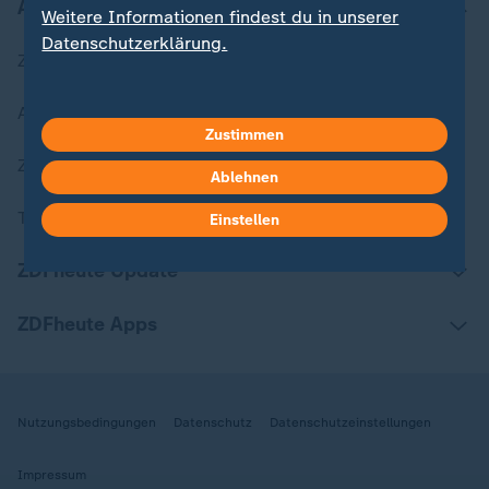
Aktuell bei ZDFheute
Weitere Informationen findest du in unserer
Datenschutzerklärung.
Zuletzt veröffentlicht
Aktuelle Sendungs-Videos
Zustimmen
ZDFheute Stories
Ablehnen
Themen im Überblick
Einstellen
ZDFheute Update
ZDFheute Apps
Nutzungsbedingungen
Datenschutz
Datenschutzeinstellungen
Impressum