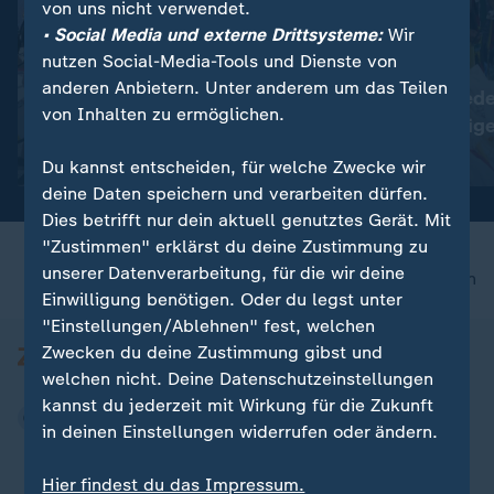
von uns nicht verwendet.
• Social Media und externe Drittsysteme:
Wir
nutzen Social-Media-Tools und Dienste von
:
:
Plauen in Sachsen
Nepal
anderen Anbietern. Unter anderem um das Teilen
Tausende protestieren
Kathmandu gede
von Inhalten zu ermöglichen.
gegen die Bundesregierung
toten Bergsteig
Video
0:28
Video
0:43
Du kannst entscheiden, für welche Zwecke wir
deine Daten speichern und verarbeiten dürfen.
Dies betrifft nur dein aktuell genutztes Gerät. Mit
"Zustimmen" erklärst du deine Zustimmung zu
unserer Datenverarbeitung, für die wir deine
nach oben
Einwilligung benötigen. Oder du legst unter
"Einstellungen/Ablehnen" fest, welchen
Zwecken du deine Zustimmung gibst und
welchen nicht. Deine Datenschutzeinstellungen
kannst du jederzeit mit Wirkung für die Zukunft
in deinen Einstellungen widerrufen oder ändern.
Hier findest du das Impressum.