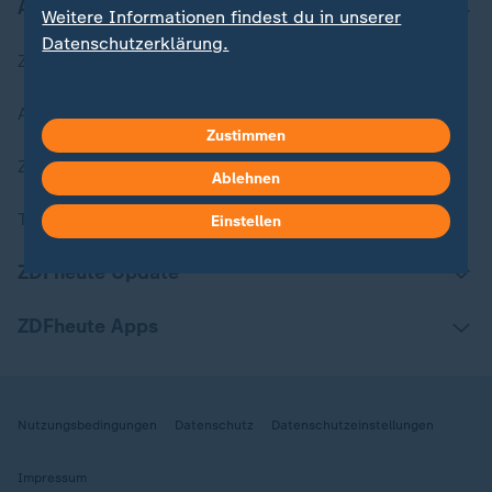
Aktuell bei ZDFheute
Weitere Informationen findest du in unserer
Datenschutzerklärung.
Zuletzt veröffentlicht
Aktuelle Sendungs-Videos
Zustimmen
ZDFheute Stories
Ablehnen
Themen im Überblick
Einstellen
ZDFheute Update
ZDFheute Apps
Nutzungsbedingungen
Datenschutz
Datenschutzeinstellungen
Impressum