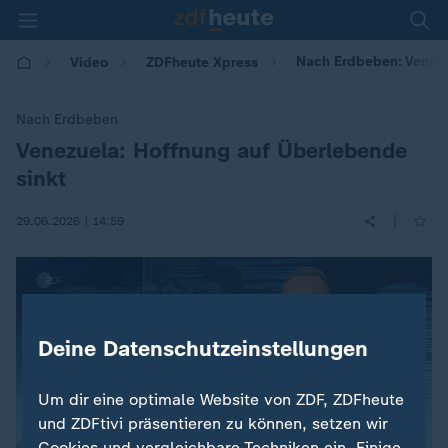
Nach Erdbeben: Venezu
Video
ZDFheute Xpress
Nach Erdbeben
Venezuela: Hoffnung auf Überlebende
:
sinkt
|
29.06.2026 | 14:59
Deine Datenschutzeinstellungen
Um dir eine optimale Website von ZDF, ZDFheute
und ZDFtivi präsentieren zu können, setzen wir
Cookies und vergleichbare Techniken ein. Einige