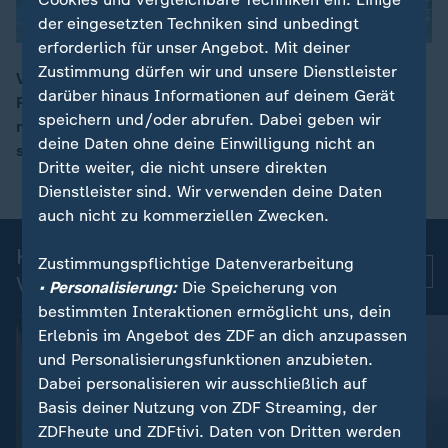
der eingesetzten Techniken sind unbedingt
erforderlich für unser Angebot. Mit deiner
Zustimmung dürfen wir und unsere Dienstleister
Vier Tage nach dem Erdbeben in Venezuela gehen die
darüber hinaus Informationen auf deinem Gerät
Rettungsarbeiten weiter. Tausende Menschen werden
00:16
speichern und/oder abrufen. Dabei geben wir
noch vermisst, die Hoffnung auf Überlebende
deine Daten ohne deine Einwilligung nicht an
schwindet. Die Kritik an der Regierung wächst.
Dritte weiter, die nicht unsere direkten
Dienstleister sind. Wir verwenden deine Daten
auch nicht zu kommerziellen Zwecken.
Kurznachrichten: Aktuelle
Zustimmungspflichtige Datenverarbeitung
Mehr
Videos
• Personalisierung:
Die Speicherung von
bestimmten Interaktionen ermöglicht uns, dein
Erlebnis im Angebot des ZDF an dich anzupassen
und Personalisierungsfunktionen anzubieten.
Dabei personalisieren wir ausschließlich auf
Basis deiner Nutzung von ZDF Streaming, der
ZDFheute und ZDFtivi. Daten von Dritten werden