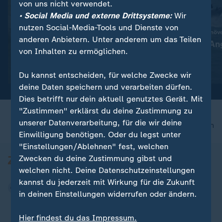
von uns nicht verwendet.
• Social Media und externe Drittsysteme:
Wir
nutzen Social-Media-Tools und Dienste von
:
Wegen Trockenheit
Jährliches Militärmanöv
anderen Anbietern. Unter anderem um das Teilen
Hungrige Schafe in den
Taiwan probt Ang
von Inhalten zu ermöglichen.
Niederlanden
China
Video
0:19
Video
0:23
Du kannst entscheiden, für welche Zwecke wir
deine Daten speichern und verarbeiten dürfen.
Dies betrifft nur dein aktuell genutztes Gerät. Mit
"Zustimmen" erklärst du deine Zustimmung zu
unserer Datenverarbeitung, für die wir deine
nach oben
Einwilligung benötigen. Oder du legst unter
"Einstellungen/Ablehnen" fest, welchen
Zwecken du deine Zustimmung gibst und
welchen nicht. Deine Datenschutzeinstellungen
kannst du jederzeit mit Wirkung für die Zukunft
in deinen Einstellungen widerrufen oder ändern.
Hier findest du das Impressum.