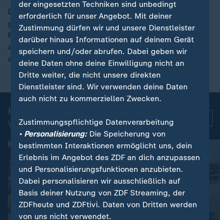
der eingesetzten Techniken sind unbedingt
Das WM-Spiel zwischen Iran und Neuseeland sorgt für
erforderlich für unser Angebot. Mit deiner
gemischte Reaktionen auf den Tribünen:
Zustimmung dürfen wir und unsere Dienstleister
00:15
Regimekritische Exil-Iraner protestieren, während
darüber hinaus Informationen auf deinem Gerät
andere ihr Team trotz der politischen Spannungen
speichern und/oder abrufen. Dabei geben wir
anfeuern.
deine Daten ohne deine Einwilligung nicht an
Dritte weiter, die nicht unsere direkten
Dienstleister sind. Wir verwenden deine Daten
auch nicht zu kommerziellen Zwecken.
Kurznachrichten: Aktuelle
Mehr
Zustimmungspflichtige Datenverarbeitung
Videos
• Personalisierung:
Die Speicherung von
bestimmten Interaktionen ermöglicht uns, dein
Erlebnis im Angebot des ZDF an dich anzupassen
und Personalisierungsfunktionen anzubieten.
Dabei personalisieren wir ausschließlich auf
Basis deiner Nutzung von ZDF Streaming, der
ZDFheute und ZDFtivi. Daten von Dritten werden
von uns nicht verwendet.