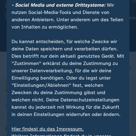
• Social Media und externe Drittsysteme:
Wir
:
:
Für Reisende aus Italien
Wassermangel im Po
nutzen Social-Media-Tools und Dienste von
Spanien führt
Italien: Agrarpro
anderen Anbietern. Unter anderem um das Teilen
Grenzkontrollen ein
bedroht
von Inhalten zu ermöglichen.
Video
0:19
Video
1:53
Du kannst entscheiden, für welche Zwecke wir
deine Daten speichern und verarbeiten dürfen.
Dies betrifft nur dein aktuell genutztes Gerät. Mit
"Zustimmen" erklärst du deine Zustimmung zu
nach oben
unserer Datenverarbeitung, für die wir deine
Einwilligung benötigen. Oder du legst unter
"Einstellungen/Ablehnen" fest, welchen
Zwecken du deine Zustimmung gibst und
welchen nicht. Deine Datenschutzeinstellungen
kannst du jederzeit mit Wirkung für die Zukunft
in deinen Einstellungen widerrufen oder ändern.
Aktuell bei ZDFheute
Hier findest du das Impressum.