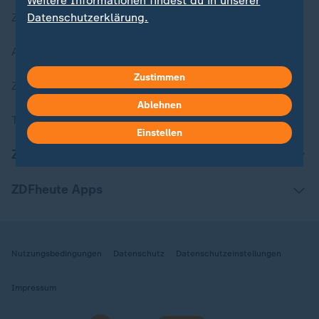
Weitere Informationen findest du in unserer
Datenschutzerklärung.
Zuletzt veröffentlicht
Aktuelle Sendungs-Videos
Zustimmen
ZDFheute Stories
Ablehnen
Themen im Überblick
Einstellen
ZDFheute Update
ZDFheute Apps
Nutzungsbedingungen
Datenschutz
Datenschutzeinstellungen
Impressum