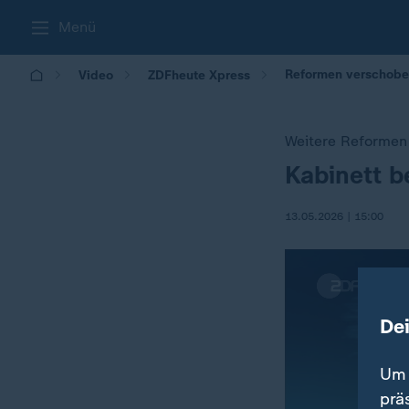
Menü
Reformen verschoben
Video
ZDFheute Xpress
Weitere Reformen
Kabinett b
:
13.05.2026 | 15:00
De
Um 
prä