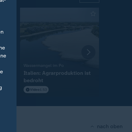
al-
en
ne
ine
:
Wassermangel im Po
Wegen Niedr
ne
Italien: Agrarproduktion ist
Bundeslän
bedroht
Fahrverbo
g
Video
1:53
Video
0:28
nach oben