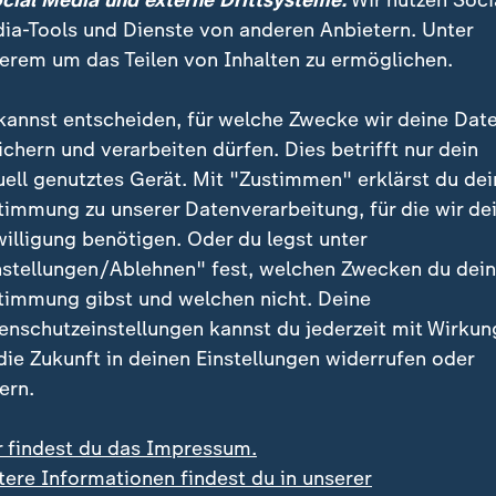
ocial Media und externe Drittsysteme:
Wir nutzen Soci
ia-Tools und Dienste von anderen Anbietern. Unter
erem um das Teilen von Inhalten zu ermöglichen.
kannst entscheiden, für welche Zwecke wir deine Dat
ichern und verarbeiten dürfen. Dies betrifft nur dein
uell genutztes Gerät. Mit "Zustimmen" erklärst du dei
timmung zu unserer Datenverarbeitung, für die wir de
willigung benötigen. Oder du legst unter
:
:
agsfahrverbot für Lkw
Für Reisende aus Italien
nstellungen/Ablehnen" fest, welchen Zwecken du dei
ehrsminister Bilger
Spanien führt
timmung gibst und welchen nicht. Deine
eidigt Aussetzung
Grenzkontrollen ein
enschutzeinstellungen kannst du jederzeit mit Wirkun
deo
1:48
Video
0:19
 die Zukunft in deinen Einstellungen widerrufen oder
ern.
r findest du das Impressum.
tere Informationen findest du in unserer