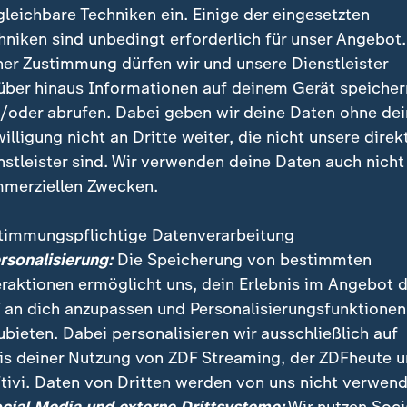
gleichbare Techniken ein. Einige der eingesetzten
hniken sind unbedingt erforderlich für unser Angebot.
ner Zustimmung dürfen wir und unsere Dienstleister
über hinaus Informationen auf deinem Gerät speicher
/oder abrufen. Dabei geben wir deine Daten ohne de
willigung nicht an Dritte weiter, die nicht unsere direk
nstleister sind. Wir verwenden deine Daten auch nicht
merziellen Zwecken.
timmungspflichtige Datenverarbeitung
nett hat nach langer Diskussion das Gebäudemoderni
ersonalisierung:
Die Speicherung von bestimmten
er Bundestag muss noch zustimmen. Weitere Reform
eraktionen ermöglicht uns, dein Erlebnis im Angebot 
 Ausschuss verschoben.
 an dich anzupassen und Personalisierungsfunktionen
ubieten. Dabei personalisieren wir ausschließlich auf
is deiner Nutzung von ZDF Streaming, der ZDFheute 
tivi. Daten von Dritten werden von uns nicht verwend
 Videos