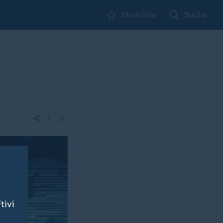
Merkliste
Suche
|
tivi