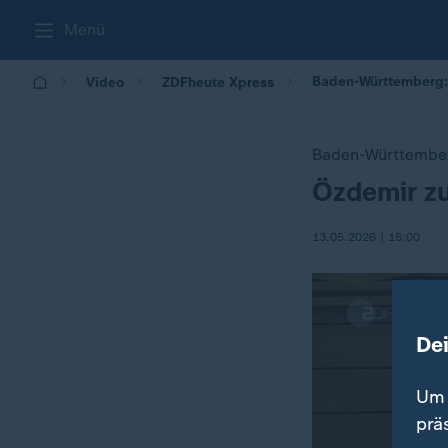
Menü
Baden-Württemberg:
Video
ZDFheute Xpress
Baden-Württembe
Özdemir z
:
13.05.2026 | 15:00
De
Um 
prä