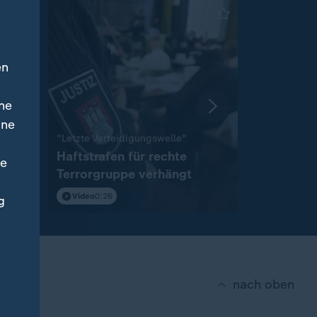
en
ne
ine
:
"Letzte Verteidigungswelle"
Pilgerstätte
Haftstrafen für rechte
Haus von
ne
Terrorgruppe verhängt
Armstrong
Video
0:26
Video
0:56
g
nach oben