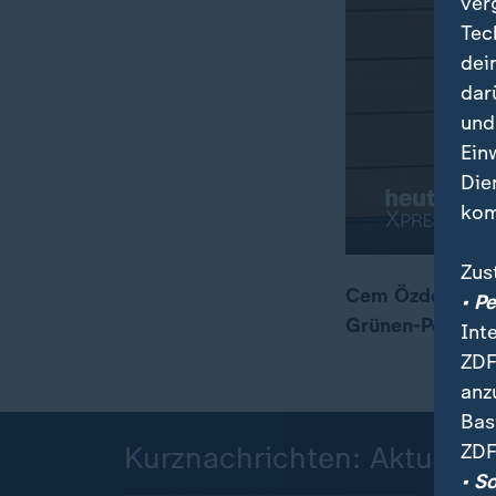
ver
Tec
dei
dar
und
Ein
Die
kom
Zus
Cem Özdemir ist
• P
Grünen-Politiker
Int
00:05
00:16
ZDF
anz
Bas
ZDF
Kurznachrichten: Aktuelle
• S