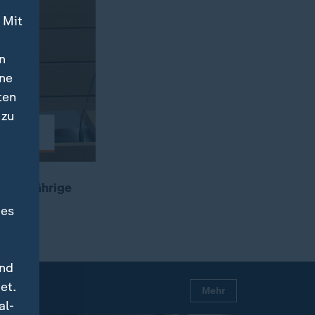
 Mit
n
ine
ten
 zu
r 60-jährige
des
und
et.
Mehr
al-