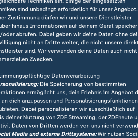
gleichbare Techniken ein. Einige der eingesetzten
hniken sind unbedingt erforderlich für unser Angebot.
ner Zustimmung dürfen wir und unsere Dienstleister
über hinaus Informationen auf deinem Gerät speicher
/oder abrufen. Dabei geben wir deine Daten ohne de
willigung nicht an Dritte weiter, die nicht unsere direk
nstleister sind. Wir verwenden deine Daten auch nicht
merziellen Zwecken.
timmungspflichtige Datenverarbeitung
 neuer Ministerpräsident von Baden-Württemberg. De
ersonalisierung:
Die Speicherung von bestimmten
 führt eine Neuauflage der grün-schwarzen Koalition.
eraktionen ermöglicht uns, dein Erlebnis im Angebot 
 an dich anzupassen und Personalisierungsfunktionen
ubieten. Dabei personalisieren wir ausschließlich auf
is deiner Nutzung von ZDF Streaming, der ZDFheute 
tivi. Daten von Dritten werden von uns nicht verwend
 Videos
ocial Media und externe Drittsysteme:
Wir nutzen Soci