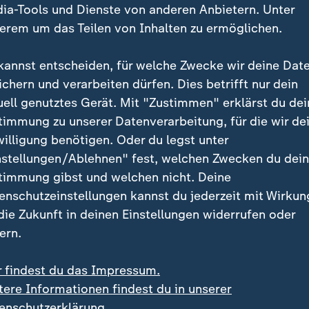
ia-Tools und Dienste von anderen Anbietern. Unter
erem um das Teilen von Inhalten zu ermöglichen.
kannst entscheiden, für welche Zwecke wir deine Dat
ichern und verarbeiten dürfen. Dies betrifft nur dein
uell genutztes Gerät. Mit "Zustimmen" erklärst du dei
timmung zu unserer Datenverarbeitung, für die wir de
:
:
l im Weltall
Schweiz
willigung benötigen. Oder du legst unter
 von SpaceX-Rakete trifft
Legionellen-Ausbruch in
nstellungen/Ablehnen" fest, welchen Zwecken du dei
nbar Mond
Basel
timmung gibst und welchen nicht. Deine
deo
0:58
Video
0:27
enschutzeinstellungen kannst du jederzeit mit Wirkun
 die Zukunft in deinen Einstellungen widerrufen oder
ern.
r findest du das Impressum.
tere Informationen findest du in unserer
enschutzerklärung.