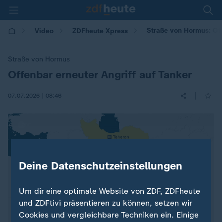
Straße von Hormus: Off
Video
ZDFheute Xpress
Straße von Hormus
Offenbar erneuter Angriff auf Tanker
:
|
07.07.2026 | 08:46
Deine Datenschutzeinstellungen
Um dir eine optimale Website von ZDF, ZDFheute
und ZDFtivi präsentieren zu können, setzen wir
Cookies und vergleichbare Techniken ein. Einige