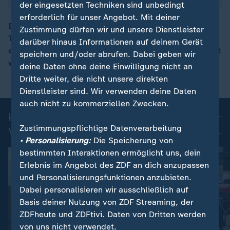
der eingesetzten Techniken sind unbedingt
erforderlich für unser Angebot. Mit deiner
In der Straße von Hormus ist offenbar erneut ein
Zustimmung dürfen wir und unsere Dienstleister
Tanker angegriffen worden. Die Besatzung meldete
darüber hinaus Informationen auf deinem Gerät
00:16
einen Treffer durch ein unbekanntes Geschoss. Verletzt
speichern und/oder abrufen. Dabei geben wir
wurde niemand.
deine Daten ohne deine Einwilligung nicht an
Dritte weiter, die nicht unsere direkten
Dienstleister sind. Wir verwenden deine Daten
auch nicht zu kommerziellen Zwecken.
Kurznachrichten: Aktuelle
Mehr
Zustimmungspflichtige Datenverarbeitung
Videos
• Personalisierung:
Die Speicherung von
bestimmten Interaktionen ermöglicht uns, dein
Erlebnis im Angebot des ZDF an dich anzupassen
und Personalisierungsfunktionen anzubieten.
Dabei personalisieren wir ausschließlich auf
Basis deiner Nutzung von ZDF Streaming, der
ZDFheute und ZDFtivi. Daten von Dritten werden
von uns nicht verwendet.