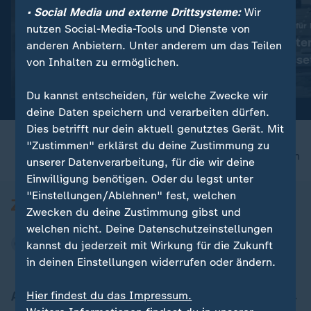
• Social Media und externe Drittsysteme:
Wir
:
Verteidigung gegen Russland
Sonntagsfahrverbot für
nutzen Social-Media-Tools und Dienste von
"Selenskyj setzt vor allen
Verkehrsminister
anderen Anbietern. Unter anderem um das Teilen
Dingen auf die USA"
verteidigt Auss
von Inhalten zu ermöglichen.
Video
1:13
Video
1:48
Du kannst entscheiden, für welche Zwecke wir
deine Daten speichern und verarbeiten dürfen.
Dies betrifft nur dein aktuell genutztes Gerät. Mit
"Zustimmen" erklärst du deine Zustimmung zu
nach oben
unserer Datenverarbeitung, für die wir deine
Einwilligung benötigen. Oder du legst unter
"Einstellungen/Ablehnen" fest, welchen
Zwecken du deine Zustimmung gibst und
welchen nicht. Deine Datenschutzeinstellungen
kannst du jederzeit mit Wirkung für die Zukunft
in deinen Einstellungen widerrufen oder ändern.
Aktuell bei ZDFheute
Hier findest du das Impressum.