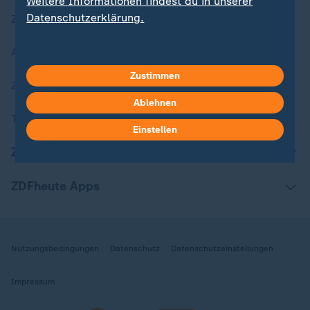
Weitere Informationen findest du in unserer
Datenschutzerklärung.
Zuletzt veröffentlicht
Aktuelle Sendungs-Videos
Zustimmen
ZDFheute Stories
Ablehnen
Themen im Überblick
Einstellen
ZDFheute Update
ZDFheute Apps
Nutzungsbedingungen
Datenschutz
Datenschutzeinstellungen
Impressum