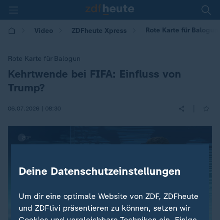
Rote Karte für Balogun
Video
ZDFheute Xpress
Rote Karte für Balogun
Kehrtwende bei FIFA: Einfluss von
:
Trump?
|
06.07.2026 | 08:30
Deine Datenschutzeinstellungen
Um dir eine optimale Website von ZDF, ZDFheute
und ZDFtivi präsentieren zu können, setzen wir
Cookies und vergleichbare Techniken ein. Einige