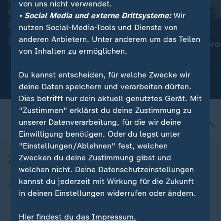
von uns nicht verwendet.
• Social Media und externe Drittsysteme:
Wir
nutzen Social-Media-Tools und Dienste von
:
:
Für Reisende aus Italien
Wassermangel im Po
anderen Anbietern. Unter anderem um das Teilen
Spanien führt
Italien: Agrarpro
von Inhalten zu ermöglichen.
Grenzkontrollen ein
bedroht
Video
0:19
Video
1:53
Du kannst entscheiden, für welche Zwecke wir
deine Daten speichern und verarbeiten dürfen.
Dies betrifft nur dein aktuell genutztes Gerät. Mit
"Zustimmen" erklärst du deine Zustimmung zu
unserer Datenverarbeitung, für die wir deine
nach oben
Einwilligung benötigen. Oder du legst unter
"Einstellungen/Ablehnen" fest, welchen
Zwecken du deine Zustimmung gibst und
welchen nicht. Deine Datenschutzeinstellungen
kannst du jederzeit mit Wirkung für die Zukunft
in deinen Einstellungen widerrufen oder ändern.
Hier findest du das Impressum.