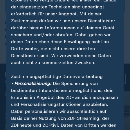
der eingesetzten Techniken sind unbedingt
erforderlich für unser Angebot. Mit deiner
Zustimmung dürfen wir und unsere Dienstleister
US-Präsident Trump soll sich laut Kreisen in einem
darüber hinaus Informationen auf deinem Gerät
Anruf bei FIFA-Chef Infantino über die rote Karte für
00:16
speichern und/oder abrufen. Dabei geben wir
US-Stürmer Balogun beschwert haben. Die Rotsperre
deine Daten ohne deine Einwilligung nicht an
wurde nun zur Bewährung ausgesetzt.
Dritte weiter, die nicht unsere direkten
Dienstleister sind. Wir verwenden deine Daten
auch nicht zu kommerziellen Zwecken.
Kurznachrichten: Aktuelle
Zustimmungspflichtige Datenverarbeitung
Mehr
Videos
• Personalisierung:
Die Speicherung von
bestimmten Interaktionen ermöglicht uns, dein
Erlebnis im Angebot des ZDF an dich anzupassen
und Personalisierungsfunktionen anzubieten.
Dabei personalisieren wir ausschließlich auf
Basis deiner Nutzung von ZDF Streaming, der
ZDFheute und ZDFtivi. Daten von Dritten werden