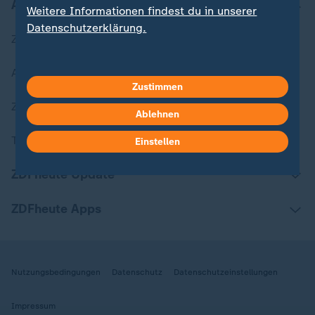
Aktuell bei ZDFheute
Weitere Informationen findest du in unserer
Datenschutzerklärung.
Zuletzt veröffentlicht
Aktuelle Sendungs-Videos
Zustimmen
ZDFheute Stories
Ablehnen
Themen im Überblick
Einstellen
ZDFheute Update
ZDFheute Apps
Nutzungsbedingungen
Datenschutz
Datenschutzeinstellungen
Impressum