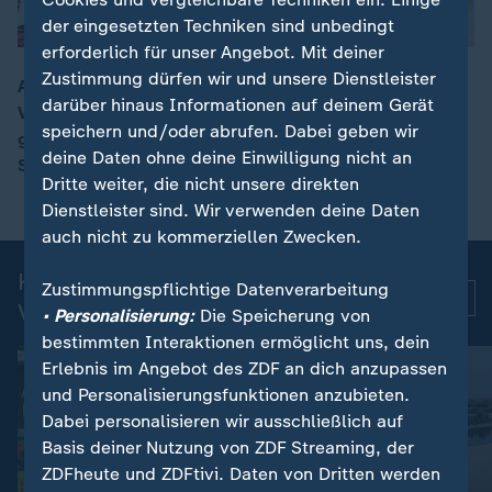
der eingesetzten Techniken sind unbedingt
erforderlich für unser Angebot. Mit deiner
Zustimmung dürfen wir und unsere Dienstleister
Anderthalb Wochen nach dem schweren Erdbeben in
darüber hinaus Informationen auf deinem Gerät
Venezuela ist die Zahl der Todesopfer auf 2.954
00:15
speichern und/oder abrufen. Dabei geben wir
gestiegen. 16.592 Menschen wurden verletzt. Die
deine Daten ohne deine Einwilligung nicht an
Suche nach Überlebenden dauert weiter an.
Dritte weiter, die nicht unsere direkten
Dienstleister sind. Wir verwenden deine Daten
auch nicht zu kommerziellen Zwecken.
Kurznachrichten: Aktuelle
Zustimmungspflichtige Datenverarbeitung
Mehr
Videos
• Personalisierung:
Die Speicherung von
bestimmten Interaktionen ermöglicht uns, dein
Erlebnis im Angebot des ZDF an dich anzupassen
und Personalisierungsfunktionen anzubieten.
Dabei personalisieren wir ausschließlich auf
Basis deiner Nutzung von ZDF Streaming, der
ZDFheute und ZDFtivi. Daten von Dritten werden