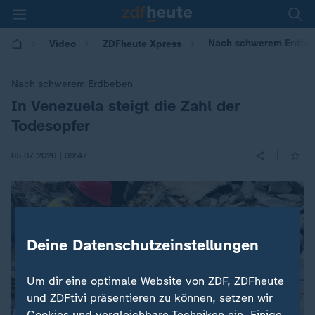
Nach schwerem Erdbebe
Video
ZDFheute Xpress
Nach schwerem Erdbeben
In Venezuela steigt die Zahl der
:
Todesopfer
|
05.07.2026 | 09:47
Deine Datenschutzeinstellungen
Um dir eine optimale Website von ZDF, ZDFheute
und ZDFtivi präsentieren zu können, setzen wir
Cookies und vergleichbare Techniken ein. Einige