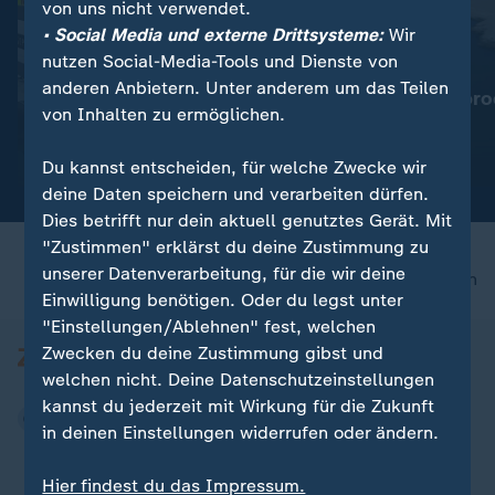
von uns nicht verwendet.
• Social Media und externe Drittsysteme:
Wir
nutzen Social-Media-Tools und Dienste von
:
:
Für Reisende aus Italien
Wassermangel im Po
anderen Anbietern. Unter anderem um das Teilen
Spanien führt
Italien: Agrarpro
von Inhalten zu ermöglichen.
Grenzkontrollen ein
bedroht
Video
0:19
Video
1:53
Du kannst entscheiden, für welche Zwecke wir
deine Daten speichern und verarbeiten dürfen.
Dies betrifft nur dein aktuell genutztes Gerät. Mit
"Zustimmen" erklärst du deine Zustimmung zu
unserer Datenverarbeitung, für die wir deine
nach oben
Einwilligung benötigen. Oder du legst unter
"Einstellungen/Ablehnen" fest, welchen
Zwecken du deine Zustimmung gibst und
welchen nicht. Deine Datenschutzeinstellungen
kannst du jederzeit mit Wirkung für die Zukunft
in deinen Einstellungen widerrufen oder ändern.
Hier findest du das Impressum.