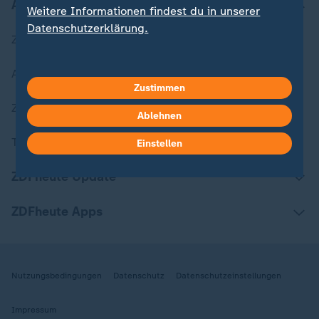
Aktuell bei ZDFheute
Weitere Informationen findest du in unserer
Datenschutzerklärung.
Zuletzt veröffentlicht
Aktuelle Sendungs-Videos
Zustimmen
ZDFheute Stories
Ablehnen
Themen im Überblick
Einstellen
ZDFheute Update
ZDFheute Apps
Nutzungsbedingungen
Datenschutz
Datenschutzeinstellungen
Impressum