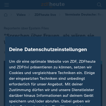
Vermisste Deutsche: Repor
Video
ZDFheute live
Reporterin über Epstein Files
"Sprechen über Frauen, als wären sie
:
Ware"
Deine Datenschutzeinstellungen
|
10.06.2026 | 15:35
Um dir eine optimale Website von ZDF, ZDFheute
und ZDFtivi präsentieren zu können, setzen wir
Cookies und vergleichbare Techniken ein. Einige
der eingesetzten Techniken sind unbedingt
erforderlich für unser Angebot. Mit deiner
Zustimmung dürfen wir und unsere Dienstleister
darüber hinaus Informationen auf deinem Gerät
speichern und/oder abrufen. Dabei geben wir