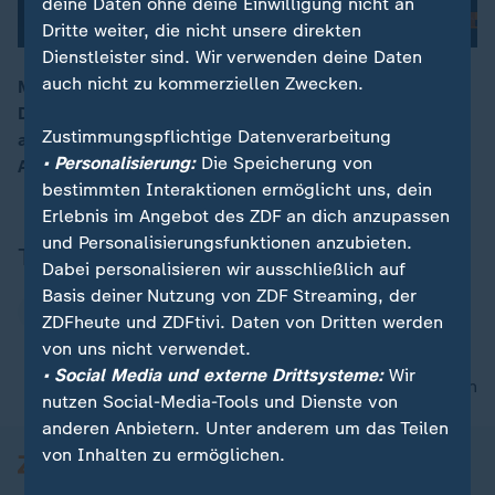
deine Daten ohne deine Einwilligung nicht an
Dritte weiter, die nicht unsere direkten
Dienstleister sind. Wir verwenden deine Daten
auch nicht zu kommerziellen Zwecken.
Mails aus den Akten legen nahe, dass die vermisste
Deutsche Michele dem Sexualstraftäter Epstein
00:16
Zustimmungspflichtige Datenverarbeitung
angeboten wurde. ZDF-Reporter folgen der Spur.
• Personalisierung:
Die Speicherung von
Analyse bei ZDFheute live.
bestimmten Interaktionen ermöglicht uns, dein
Erlebnis im Angebot des ZDF an dich anzupassen
und Personalisierungsfunktionen anzubieten.
Thema
Dabei personalisieren wir ausschließlich auf
Basis deiner Nutzung von ZDF Streaming, der
Jeffrey Epstein
ZDFheute und ZDFtivi. Daten von Dritten werden
von uns nicht verwendet.
• Social Media und externe Drittsysteme:
Wir
nach oben
nutzen Social-Media-Tools und Dienste von
anderen Anbietern. Unter anderem um das Teilen
von Inhalten zu ermöglichen.