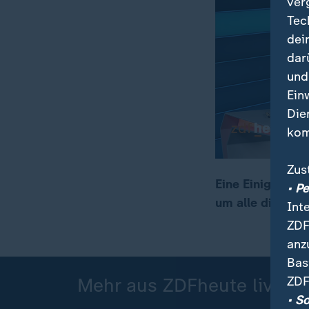
ver
Tec
dei
dar
und
Ein
Die
kom
Zus
Eine Einigung z
• P
um alle digitale
Int
00:16
10:19
ZDF
anz
Bas
ZDF
Mehr aus ZDFheute live
• S