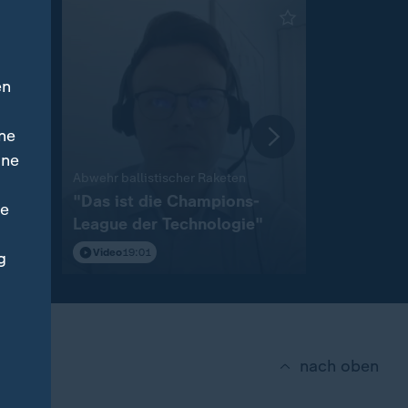
en
ne
ine
:
Abwehr ballistischer Raketen
Ukraine triff
m
"Das ist die Champions-
"Deutlich
ne
League der Technologie"
Alltag"
Video
19:01
Video
5:04
g
nach oben