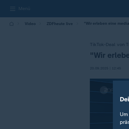
Menü
"Wir erleben eine medi
Video
ZDFheute live
TikTok-Deal von 
"Wir erleb
:
20.09.2025 | 12:45
De
Um 
prä