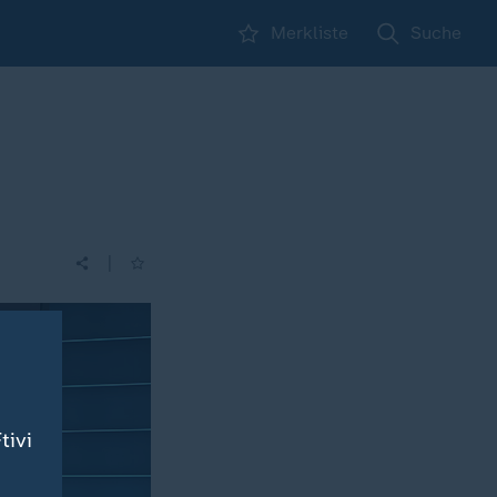
Merkliste
Suche
|
tivi