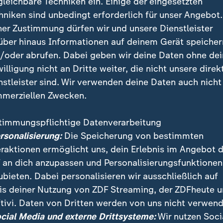
gleichbare Techniken ein. Einige der eingesetzten
hniken sind unbedingt erforderlich für unser Angebot.
ner Zustimmung dürfen wir und unsere Dienstleister
über hinaus Informationen auf deinem Gerät speicher
/oder abrufen. Dabei geben wir deine Daten ohne de
willigung nicht an Dritte weiter, die nicht unsere direk
nstleister sind. Wir verwenden deine Daten auch nicht
merziellen Zwecken.
timmungspflichtige Datenverarbeitung
wischen China und den USA wäre "das letzte Puzzlestü
ersonalisierung:
Die Speicherung von bestimmten
n Öffentlichkeiten zu kontrollieren, erklärt Digitalexp
eraktionen ermöglicht uns, dein Erlebnis im Angebot 
 an dich anzupassen und Personalisierungsfunktionen
ubieten. Dabei personalisieren wir ausschließlich auf
is deiner Nutzung von ZDF Streaming, der ZDFheute 
tivi. Daten von Dritten werden von uns nicht verwend
ocial Media und externe Drittsysteme:
Wir nutzen Soci