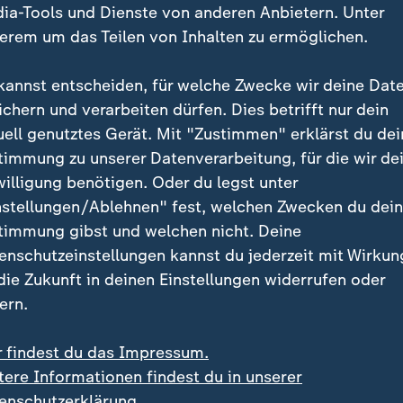
ia-Tools und Dienste von anderen Anbietern. Unter
erem um das Teilen von Inhalten zu ermöglichen.
kannst entscheiden, für welche Zwecke wir deine Dat
ichern und verarbeiten dürfen. Dies betrifft nur dein
uell genutztes Gerät. Mit "Zustimmen" erklärst du dei
timmung zu unserer Datenverarbeitung, für die wir de
:
:
elanger Streit
USA und China
willigung benötigen. Oder du legst unter
p: Chinas Staatschef
Trump: Treffen mit Xi i
nstellungen/Ablehnen" fest, welchen Zwecken du dei
mt TikTok-Deal zu
Herbst in Südkorea
timmung gibst und welchen nicht. Deine
 Video
1:59
mit Video
1:58
enschutzeinstellungen kannst du jederzeit mit Wirkun
 die Zukunft in deinen Einstellungen widerrufen oder
ern.
r findest du das Impressum.
tere Informationen findest du in unserer
enschutzerklärung.