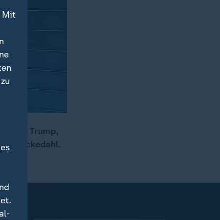
 Mit
n
ine
ten
 zu
ck" für Trump,
erte Beckedahl.
des
und
et.
al-