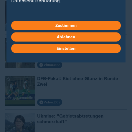
Datenschutzerklärung.
Europa-Delegation "als große
Geschwister"
Zustimmen
Video
4:05
Ablehnen
Ukraine-Gipfel: "Nicht auf Amerikaner
zählen"
Einstellen
Video
4:58
DFB-Pokal: Kiel ohne Glanz in Runde
Zwei
Video
1:02
Ukraine: "Gebietsabtretungen
schmerzhaft"