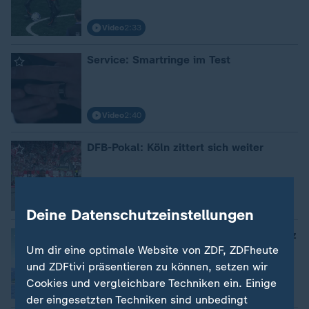
Video
2:33
Service: Smartringe im Test
Video
2:40
DFB-Pokal: Köln zittert sich weiter
Video
1:28
Deine Datenschutzeinstellungen
Sail-GP: Gelungene Premiere in Sassnitz
Um dir eine optimale Website von ZDF, ZDFheute
und ZDFtivi präsentieren zu können, setzen wir
Cookies und vergleichbare Techniken ein. Einige
Video
1:24
der eingesetzten Techniken sind unbedingt