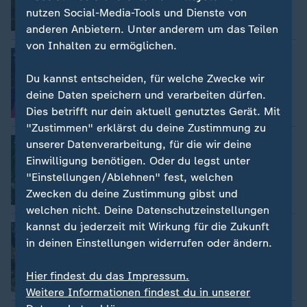
nutzen Social-Media-Tools und Dienste von
Video
1:00
anderen Anbietern. Unter anderem um das Teilen
von Inhalten zu ermöglichen.
USA: "Europäer wollen überzeugen"
Du kannst entscheiden, für welche Zwecke wir
deine Daten speichern und verarbeiten dürfen.
Dies betrifft nur dein aktuell genutztes Gerät. Mit
Video
2:49
"Zustimmen" erklärst du deine Zustimmung zu
Ukraine: "Europa muss erwachsen
unserer Datenverarbeitung, für die wir deine
werden"
Einwilligung benötigen. Oder du legst unter
"Einstellungen/Ablehnen" fest, welchen
Zwecken du deine Zustimmung gibst und
Video
5:11
welchen nicht. Deine Datenschutzeinstellungen
kannst du jederzeit mit Wirkung für die Zukunft
Pflanzeninseln, die Kühle spenden
in deinen Einstellungen widerrufen oder ändern.
Hier findest du das Impressum.
Video
2:40
Weitere Informationen findest du in unserer