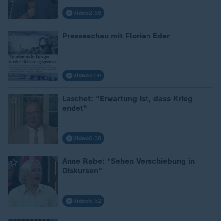
Video
2:58
Presseschau mit Florian Eder
Video
4:08
Laschet: "Erwartung ist, dass Krieg
endet“
Video
6:38
Anne Rabe: "Sehen Verschiebung in
Diskursen"
Video
5:52