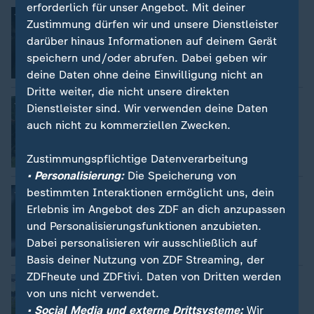
erforderlich für unser Angebot. Mit deiner
Beistandstreue der USA zweifelhaft
Zustimmung dürfen wir und unsere Dienstleister
darüber hinaus Informationen auf deinem Gerät
speichern und/oder abrufen. Dabei geben wir
Video
3:00
deine Daten ohne deine Einwilligung nicht an
Dritte weiter, die nicht unsere direkten
Die faszinierende Welt der schönen
Dienstleister sind. Wir verwenden deine Daten
Schimmel
auch nicht zu kommerziellen Zwecken.
Zustimmungspflichtige Datenverarbeitung
Video
3:32
• Personalisierung:
Die Speicherung von
DFB-Pokal: Gladbach tut sich schwer
bestimmten Interaktionen ermöglicht uns, dein
Erlebnis im Angebot des ZDF an dich anzupassen
und Personalisierungsfunktionen anzubieten.
Dabei personalisieren wir ausschließlich auf
Video
0:57
Basis deiner Nutzung von ZDF Streaming, der
ZDFheute und ZDFtivi. Daten von Dritten werden
DFB-Pokal: Elversberg siegt in Ulm
von uns nicht verwendet.
• Social Media und externe Drittsysteme:
Wir