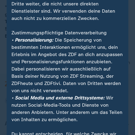
Dritte weiter, die nicht unsere direkten
"Wenn Wirtschaft gegen Lebensqualität steht, dann
Dienstleister sind. Wir verwenden deine Daten
gewinnt oft die Wirtschaft, also die große
00:15
auch nicht zu kommerziellen Zwecken.
Tourismusindustrie", so Florian Eder von der
Süddeutschen Zeitung zur steigenden Tourismus-
Zustimmungspflichtige Datenverarbeitung
Belastung.
• Personalisierung:
Die Speicherung von
bestimmten Interaktionen ermöglicht uns, dein
Erlebnis im Angebot des ZDF an dich anzupassen
und Personalisierungsfunktionen anzubieten.
nach oben
Dabei personalisieren wir ausschließlich auf
Basis deiner Nutzung von ZDF Streaming, der
ZDFheute und ZDFtivi. Daten von Dritten werden
von uns nicht verwendet.
• Social Media und externe Drittsysteme:
Wir
nutzen Social-Media-Tools und Dienste von
anderen Anbietern. Unter anderem um das Teilen
von Inhalten zu ermöglichen.
Aktuell bei ZDFheute
Du kannst entscheiden, für welche Zwecke wir