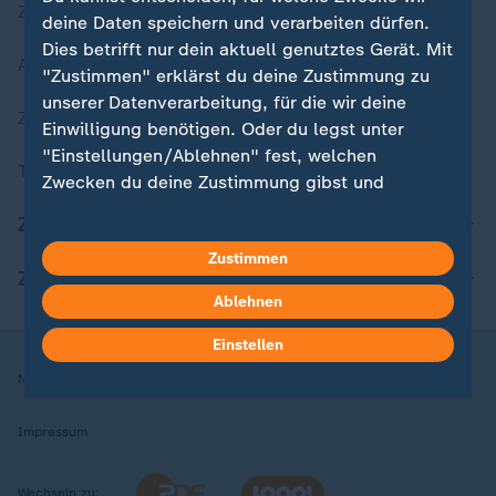
Zuletzt veröffentlicht
deine Daten speichern und verarbeiten dürfen.
Dies betrifft nur dein aktuell genutztes Gerät. Mit
Aktuelle Sendungs-Videos
"Zustimmen" erklärst du deine Zustimmung zu
unserer Datenverarbeitung, für die wir deine
ZDFheute Stories
Einwilligung benötigen. Oder du legst unter
"Einstellungen/Ablehnen" fest, welchen
Themen im Überblick
Zwecken du deine Zustimmung gibst und
welchen nicht. Deine Datenschutzeinstellungen
ZDFheute Update
kannst du jederzeit mit Wirkung für die Zukunft
Zustimmen
in deinen Einstellungen widerrufen oder ändern.
ZDFheute Apps
Ablehnen
Hier findest du das Impressum.
Weitere Informationen findest du in unserer
Einstellen
Datenschutzerklärung.
Nutzungsbedingungen
Datenschutz
Datenschutzeinstellungen
Impressum
Wechseln zu: