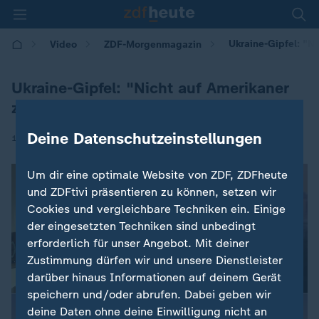
Ukraine-Gipfel: "N
Video
ZDF-Morgenmagazin
Ukraine-Gipfel: "Nicht auf Amerikaner
zählen"
Deine Datenschutzeinstellungen
|
18.08.2025 | 05:30
Um dir eine optimale Website von ZDF, ZDFheute
und ZDFtivi präsentieren zu können, setzen wir
Cookies und vergleichbare Techniken ein. Einige
der eingesetzten Techniken sind unbedingt
erforderlich für unser Angebot. Mit deiner
Zustimmung dürfen wir und unsere Dienstleister
darüber hinaus Informationen auf deinem Gerät
speichern und/oder abrufen. Dabei geben wir
deine Daten ohne deine Einwilligung nicht an