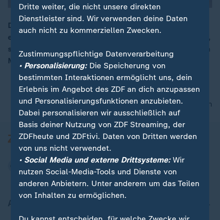
Dritte weiter, die nicht unsere direkten
Dienstleister sind. Wir verwenden deine Daten
Die "Europäer sollten das Signal senden, dass sie
auch nicht zu kommerziellen Zwecken.
entschlossen sind, an der Seite der Ukraine zu stehen",
00:15
so Rüdiger von Fritsch, ehem. deutscher Botschafter in
Zustimmungspflichtige Datenverarbeitung
Moskau zu den Verhandlungen in Washington.
• Personalisierung:
Die Speicherung von
bestimmten Interaktionen ermöglicht uns, dein
Erlebnis im Angebot des ZDF an dich anzupassen
und Personalisierungsfunktionen anzubieten.
nach oben
Dabei personalisieren wir ausschließlich auf
Basis deiner Nutzung von ZDF Streaming, der
ZDFheute und ZDFtivi. Daten von Dritten werden
von uns nicht verwendet.
• Social Media und externe Drittsysteme:
Wir
nutzen Social-Media-Tools und Dienste von
anderen Anbietern. Unter anderem um das Teilen
von Inhalten zu ermöglichen.
Aktuell bei ZDFheute
Du kannst entscheiden, für welche Zwecke wir