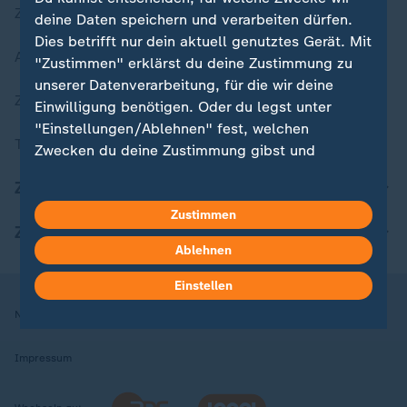
Zuletzt veröffentlicht
deine Daten speichern und verarbeiten dürfen.
Dies betrifft nur dein aktuell genutztes Gerät. Mit
Aktuelle Sendungs-Videos
"Zustimmen" erklärst du deine Zustimmung zu
unserer Datenverarbeitung, für die wir deine
ZDFheute Stories
Einwilligung benötigen. Oder du legst unter
"Einstellungen/Ablehnen" fest, welchen
Themen im Überblick
Zwecken du deine Zustimmung gibst und
welchen nicht. Deine Datenschutzeinstellungen
ZDFheute Update
kannst du jederzeit mit Wirkung für die Zukunft
in deinen Einstellungen widerrufen oder ändern.
Zustimmen
ZDFheute Apps
Ablehnen
Hier findest du das Impressum.
Weitere Informationen findest du in unserer
Einstellen
Datenschutzerklärung.
Nutzungsbedingungen
Datenschutz
Datenschutzeinstellungen
Impressum