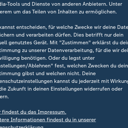
ia-Tools und Dienste von anderen Anbietern. Unter
erem um das Teilen von Inhalten zu ermöglichen.
kannst entscheiden, für welche Zwecke wir deine Dat
ichern und verarbeiten dürfen. Dies betrifft nur dein
uell genutztes Gerät. Mit "Zustimmen" erklärst du dei
timmung zu unserer Datenverarbeitung, für die wir de
:
ack nach drei Jahren Pause
10. bis 16. August in Birmingh
willigung benötigen. Oder du legst unter
 Tobehn und die
Alle Wettkämpfe der
nstellungen/Ablehnen" fest, welchen Zwecken du dei
eplante Schwimm-EM
Leichtathletik-EM im
timmung gibst und welchen nicht. Deine
Überblick
 Video
1:27
mit Video
28:29
enschutzeinstellungen kannst du jederzeit mit Wirkun
 die Zukunft in deinen Einstellungen widerrufen oder
ern.
r findest du das Impressum.
tere Informationen findest du in unserer
enschutzerklärung.