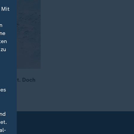
 Mit
n
ine
ten
 zu
am Start. Doch
des
und
et.
al-