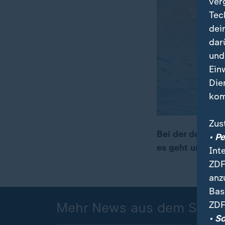
ver
Tec
dei
dar
und
Ein
Die
kom
Zus
Bei der deutsch
• P
es geht um viel 
Int
ZDF
anz
Bas
ZDF
Mehr News aus dem Sport
• S