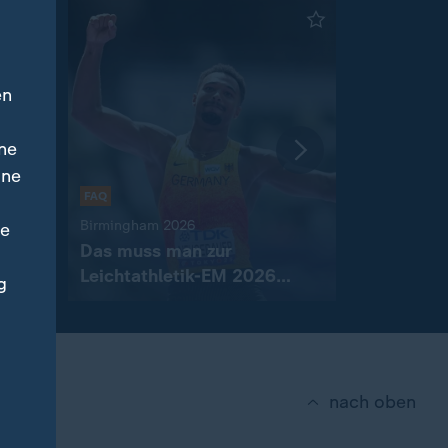
en
ne
ine
:
am
FAQ
:
Birmingham 2026
Transfer-New
ne
Das muss man zur
Wolfsburg
Leichtathletik-EM 2026
Wechsel n
g
wissen
nach oben