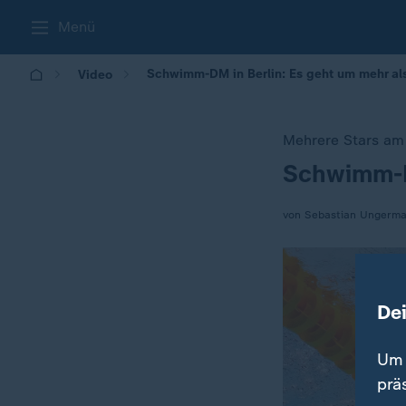
Menü
Schwimm-DM in Berlin: Es geht um mehr als
Video
Mehrere Stars am 
Schwimm-DM
:
von Sebastian Ungerm
De
Um 
prä