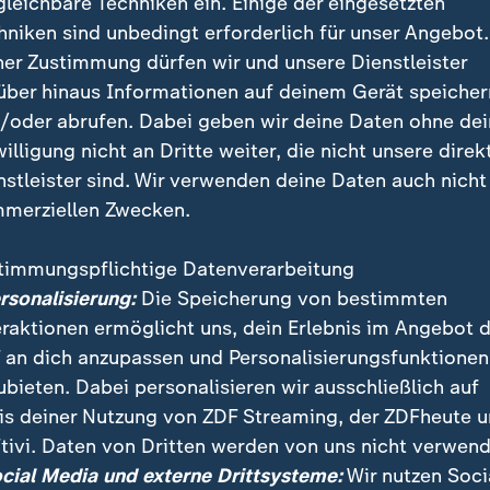
gleichbare Techniken ein. Einige der eingesetzten
hniken sind unbedingt erforderlich für unser Angebot.
ner Zustimmung dürfen wir und unsere Dienstleister
über hinaus Informationen auf deinem Gerät speicher
/oder abrufen. Dabei geben wir deine Daten ohne de
willigung nicht an Dritte weiter, die nicht unsere direk
nstleister sind. Wir verwenden deine Daten auch nicht
merziellen Zwecken.
timmungspflichtige Datenverarbeitung
en Meisterschaft im Schwimmen sind mehrere Stars 
ersonalisierung:
Die Speicherung von bestimmten
mehr als um die deutschen Meistertitel.
eraktionen ermöglicht uns, dein Erlebnis im Angebot 
 an dich anzupassen und Personalisierungsfunktionen
ubieten. Dabei personalisieren wir ausschließlich auf
is deiner Nutzung von ZDF Streaming, der ZDFheute 
tivi. Daten von Dritten werden von uns nicht verwend
ocial Media und externe Drittsysteme:
Wir nutzen Soci