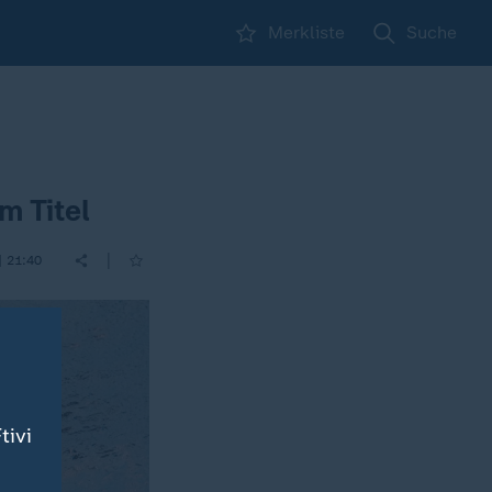
Merkliste
Suche
m Titel
|
| 21:40
tivi