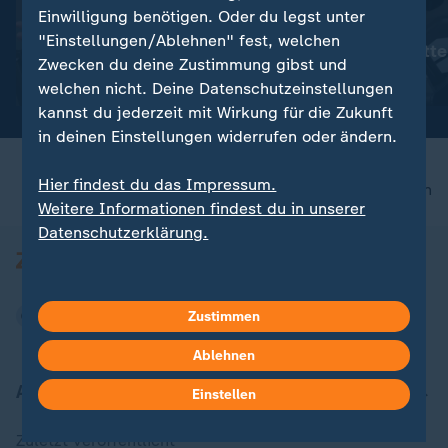
Einwilligung benötigen. Oder du legst unter
:
:
Alice Weidel
Alice Weidel
"Einstellungen/Ablehnen" fest, welchen
"Unwürdiges Schauspiel"
"Treten Sie bitt
Zwecken du deine Zustimmung gibst und
Video
1:20
Video
1:10
welchen nicht. Deine Datenschutzeinstellungen
kannst du jederzeit mit Wirkung für die Zukunft
in deinen Einstellungen widerrufen oder ändern.
Hier findest du das Impressum.
nach oben
Weitere Informationen findest du in unserer
Datenschutzerklärung.
Zustimmen
Ablehnen
Aktuell bei ZDFheute
Einstellen
Zuletzt veröffentlicht