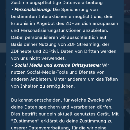
Zustimmungspflichtige Datenverarbeitung
:
Angela Merkel
• Personalisierung:
Die Speicherung von
"Diese Bundesre
:
Alice Weidel (AfD) im Bundestag
bestimmten Interaktionen ermöglicht uns, dein
"Nichts ist gelöst"
arbeitet"
Erlebnis im Angebot des ZDF an dich anzupassen
Video
11:08
Video
28:41
und Personalisierungsfunktionen anzubieten.
Dabei personalisieren wir ausschließlich auf
Basis deiner Nutzung von ZDF Streaming, der
ZDFheute und ZDFtivi. Daten von Dritten werden
von uns nicht verwendet.
Auszüge aus der Generaldebatte
• Social Media und externe Drittsysteme:
Wir
nutzen Social-Media-Tools und Dienste von
anderen Anbietern. Unter anderem um das Teilen
von Inhalten zu ermöglichen.
Du kannst entscheiden, für welche Zwecke wir
deine Daten speichern und verarbeiten dürfen.
Dies betrifft nur dein aktuell genutztes Gerät. Mit
"Zustimmen" erklärst du deine Zustimmung zu
unserer Datenverarbeitung, für die wir deine