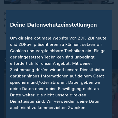
Kanzlerin Merkel hat die Arbeitsfähigkeit der Großen
Koalition betont: "Diese Bundesregierung arbeitet, sie
00:05
Deine Datenschutzeinstellungen
ist sich bewusst, dass sie viel zu tun hat". Die Rede in
voller Länge.
Um dir eine optimale Website von ZDF, ZDFheute
und ZDFtivi präsentieren zu können, setzen wir
Cookies und vergleichbare Techniken ein. Einige
der eingesetzten Techniken sind unbedingt
Ganze Reden aus der Generaldebatte
erforderlich für unser Angebot. Mit deiner
Zustimmung dürfen wir und unsere Dienstleister
darüber hinaus Informationen auf deinem Gerät
speichern und/oder abrufen. Dabei geben wir
deine Daten ohne deine Einwilligung nicht an
Dritte weiter, die nicht unsere direkten
Dienstleister sind. Wir verwenden deine Daten
auch nicht zu kommerziellen Zwecken.