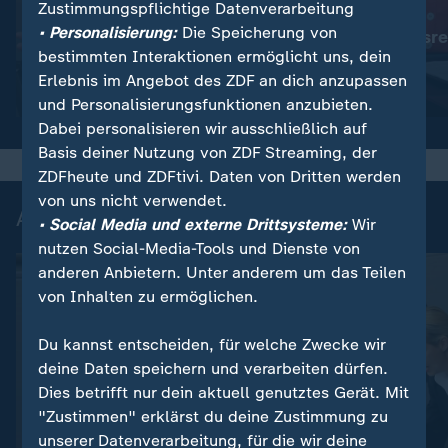
Zustimmungspflichtige Datenverarbeitung
:
Angela Merkel
• Personalisierung:
Die Speicherung von
"Diese Bundesre
:
Alice Weidel (AfD) im Bundestag
bestimmten Interaktionen ermöglicht uns, dein
"Nichts ist gelöst"
arbeitet"
Erlebnis im Angebot des ZDF an dich anzupassen
Video
11:08
Video
28:41
und Personalisierungsfunktionen anzubieten.
Dabei personalisieren wir ausschließlich auf
Basis deiner Nutzung von ZDF Streaming, der
ZDFheute und ZDFtivi. Daten von Dritten werden
von uns nicht verwendet.
Auszüge aus der Generaldebatte
• Social Media und externe Drittsysteme:
Wir
nutzen Social-Media-Tools und Dienste von
anderen Anbietern. Unter anderem um das Teilen
von Inhalten zu ermöglichen.
Du kannst entscheiden, für welche Zwecke wir
deine Daten speichern und verarbeiten dürfen.
Dies betrifft nur dein aktuell genutztes Gerät. Mit
"Zustimmen" erklärst du deine Zustimmung zu
unserer Datenverarbeitung, für die wir deine