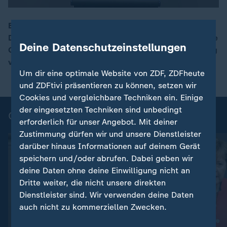
Bundeskanzlerin Merkel warnt vor einem Rückstand
Deutschlands bei neuen Technologien. Man müsse eine
00:05
Deine Datenschutzeinstellungen
Gesamtstrategie von der Forschung bis zur Anwendung
verfolgen.
Um dir eine optimale Website von ZDF, ZDFheute
und ZDFtivi präsentieren zu können, setzen wir
Cookies und vergleichbare Techniken ein. Einige
der eingesetzten Techniken sind unbedingt
Ganze Reden aus der Generaldebatte
erforderlich für unser Angebot. Mit deiner
Zustimmung dürfen wir und unsere Dienstleister
darüber hinaus Informationen auf deinem Gerät
speichern und/oder abrufen. Dabei geben wir
deine Daten ohne deine Einwilligung nicht an
Dritte weiter, die nicht unsere direkten
Dienstleister sind. Wir verwenden deine Daten
auch nicht zu kommerziellen Zwecken.