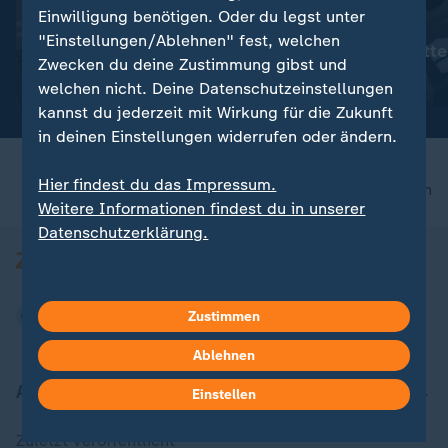
Einwilligung benötigen. Oder du legst unter
:
:
Alice Weidel
Alice Weidel
"Einstellungen/Ablehnen" fest, welchen
"Unwürdiges Schauspiel"
"Treten Sie bitt
Zwecken du deine Zustimmung gibst und
Video
1:20
Video
1:10
welchen nicht. Deine Datenschutzeinstellungen
kannst du jederzeit mit Wirkung für die Zukunft
in deinen Einstellungen widerrufen oder ändern.
Hier findest du das Impressum.
nach oben
Weitere Informationen findest du in unserer
Datenschutzerklärung.
Zustimmen
Ablehnen
Aktuell bei ZDFheute
Einstellen
Zuletzt veröffentlicht