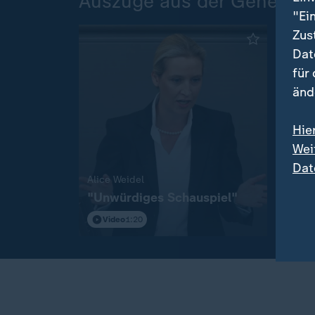
Auszüge aus der Generald
"Ei
Zus
Dat
für
änd
Hie
Wei
Dat
:
Alice Weidel
Alice
"Unwürdiges Schauspiel"
"Tre
Video
1:20
Vi