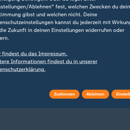
ebatte
nstellungen/Ablehnen" fest, welchen Zwecken du dei
timmung gibst und welchen nicht. Deine
enschutzeinstellungen kannst du jederzeit mit Wirkun
 die Zukunft in deinen Einstellungen widerrufen oder
ern.
r findest du das Impressum.
tere Informationen findest du in unserer
enschutzerklärung.
:
:
 Weidel
Alice Weidel
ten Sie bitte ab"
"Gender-Professor-Xe"
deo
1:10
Video
0:15
Zustimmen
Ablehnen
Einstel