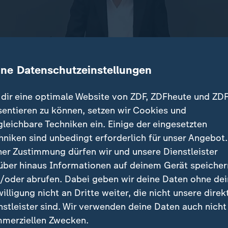
ine Datenschutzeinstellungen
dir eine optimale Website von ZDF, ZDFheute und ZDF
sentieren zu können, setzen wir Cookies und
gleichbare Techniken ein. Einige der eingesetzten
efin Weidel hat Kanzlerin Merkel während der Genera
hniken sind unbedingt erforderlich für unser Angebot.
ücktritt aufgefordert. Nichts sei in Deutschland gelö
ner Zustimmung dürfen wir und unsere Dienstleister
über hinaus Informationen auf deinem Gerät speicher
/oder abrufen. Dabei geben wir deine Daten ohne de
willigung nicht an Dritte weiter, die nicht unsere direk
nstleister sind. Wir verwenden deine Daten auch nicht
merziellen Zwecken.
raldebatte