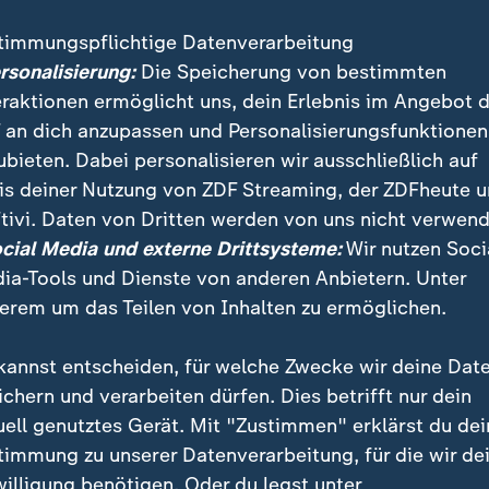
timmungspflichtige Datenverarbeitung
ersonalisierung:
Die Speicherung von bestimmten
eraktionen ermöglicht uns, dein Erlebnis im Angebot 
 an dich anzupassen und Personalisierungsfunktionen
ubieten. Dabei personalisieren wir ausschließlich auf
is deiner Nutzung von ZDF Streaming, der ZDFheute 
tivi. Daten von Dritten werden von uns nicht verwend
:
:
a Merkel
Christian Lindner
ocial Media und externe Drittsysteme:
Wir nutzen Soci
se Bundesregierung
"Antworten auf
ia-Tools und Dienste von anderen Anbietern. Unter
itet"
Alltagsprobleme"
erem um das Teilen von Inhalten zu ermöglichen.
deo
28:41
Video
22:21
kannst entscheiden, für welche Zwecke wir deine Dat
ichern und verarbeiten dürfen. Dies betrifft nur dein
uell genutztes Gerät. Mit "Zustimmen" erklärst du dei
timmung zu unserer Datenverarbeitung, für die wir de
willigung benötigen. Oder du legst unter