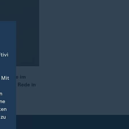
tivi
ldebatte im
 Mit
st. Die Rede in
n
ine
ten
 zu