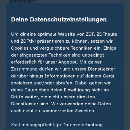
kommen"
Grünen-Politikerin Renate Künast gehört zu den
Deine Datenschutzeinstellungen
Abgeordneten des Bundestages, die seit mehr als
20 Jahren im Parlament sitzen. Am Dienstag ist
Schluss. Ein Abschied auf Raten.
Um dir eine optimale Website von ZDF, ZDFheute
und ZDFtivi präsentieren zu können, setzen wir
von Kristina Hofmann
Cookies und vergleichbare Techniken ein. Einige
der eingesetzten Techniken sind unbedingt
mit Video
0:35
erforderlich für unser Angebot. Mit deiner
Zustimmung dürfen wir und unsere Dienstleister
darüber hinaus Informationen auf deinem Gerät
ZDFheute auf WhatsApp
speichern und/oder abrufen. Dabei geben wir
deine Daten ohne deine Einwilligung nicht an
Dritte weiter, die nicht unsere direkten
Dienstleister sind. Wir verwenden deine Daten
auch nicht zu kommerziellen Zwecken.
Zustimmungspflichtige Datenverarbeitung