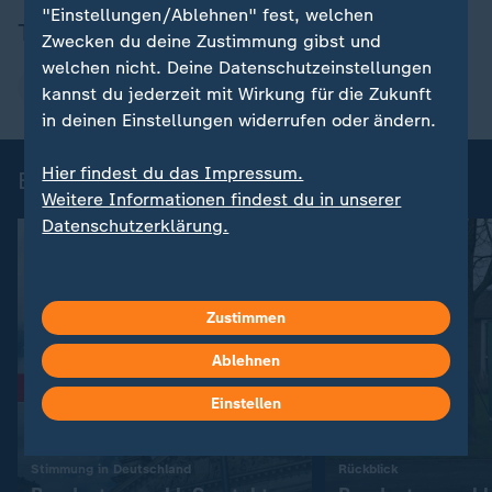
"Einstellungen/Ablehnen" fest, welchen
Themen
Zwecken du deine Zustimmung gibst und
welchen nicht. Deine Datenschutzeinstellungen
Bundestagswahl
Bundestag
Grüne
kannst du jederzeit mit Wirkung für die Zukunft
in deinen Einstellungen widerrufen oder ändern.
Hier findest du das Impressum.
Bundestagswahl 2025
Weitere Informationen findest du in unserer
Datenschutzerklärung.
Zustimmen
Ablehnen
Einstellen
Liveblog
:
:
Stimmung in Deutschland
Rückblick