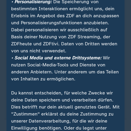
• Personalisierung:
Die Speicherung von
bestimmten Interaktionen ermöglicht uns, dein
Erlebnis im Angebot des ZDF an dich anzupassen
und Personalisierungsfunktionen anzubieten.
Dabei personalisieren wir ausschließlich auf
Quelle: dpa
Basis deiner Nutzung von ZDF Streaming, der
ZDFheute und ZDFtivi. Daten von Dritten werden
von uns nicht verwendet.
• Social Media und externe Drittsysteme:
Wir
Sie wollen auf dem Laufenden bleiben? Dann sind
nutzen Social-Media-Tools und Dienste von
Sie beim ZDFheute-WhatsApp-Channel richtig. Hier
anderen Anbietern. Unter anderem um das Teilen
erhalten Sie
die wichtigsten Nachrichten auf Ihr
von Inhalten zu ermöglichen.
Smartphone
. Nehmen Sie teil an Umfragen oder
lassen Sie sich durch unseren Podcast "Kurze
Du kannst entscheiden, für welche Zwecke wir
Auszeit" inspirieren.
Zur Anmeldung
:
ZDFheute-
deine Daten speichern und verarbeiten dürfen.
WhatsApp-Channel
.
Dies betrifft nur dein aktuell genutztes Gerät. Mit
"Zustimmen" erklärst du deine Zustimmung zu
unserer Datenverarbeitung, für die wir deine
Einwilligung benötigen. Oder du legst unter