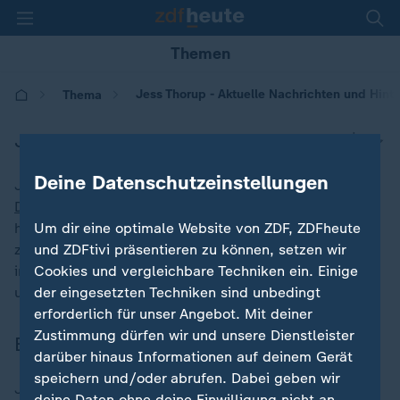
Themen
Jess Thorup - Aktuelle Nachrichten und Hint
Thema
Jess Thorup
|
Deine Datenschutzeinstellungen
Jess Thorup ist ein ehemaliger Fußballspieler aus
Dänemark
. Seit seinem Karriereende als Spieler 2006
hat er verschiedene Mannschaften in Europa betreut,
Um dir eine optimale Website von ZDF, ZDFheute
zuletzt den FC Augsburg in der Bundesliga. ZDFheute
und ZDFtivi präsentieren zu können, setzen wir
informiert aktuell zu Jess Thorup: News, Highlights
Cookies und vergleichbare Techniken ein. Einige
und Hintergründe in der Übersicht.
der eingesetzten Techniken sind unbedingt
erforderlich für unser Angebot. Mit deiner
Zustimmung dürfen wir und unsere Dienstleister
Biografie
darüber hinaus Informationen auf deinem Gerät
speichern und/oder abrufen. Dabei geben wir
Jess Thorup wurde 1970 in Hjerting in
Dänemark
deine Daten ohne deine Einwilligung nicht an