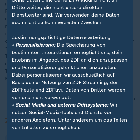
geboren. Seine Spielerkarriere begann 1989 beim
Dritte weiter, die nicht unsere direkten
Fußballverein Odense BK, der im selben Jahr den
Dienstleister sind. Wir verwenden deine Daten
dänischen Meistertitel gewann. 1996 wechselte er
auch nicht zu kommerziellen Zwecken.
nach Deutschland und spielte beim KFC Uerdingen 05
in der 2.
Bundesliga
. Anschließend spielte er beim
Zustimmungspflichtige Datenverarbeitung
österreichischen FC Tirol Innsbruck im Sturm, bevor er
• Personalisierung:
Die Speicherung von
1998 nach Dänemark zurückkehrte. 2006 begann
bestimmten Interaktionen ermöglicht uns, dein
Thorup seine Trainerkarriere und betreute mehrere
Erlebnis im Angebot des ZDF an dich anzupassen
dänische Mannschaften. Darauf folgten
und Personalisierungsfunktionen anzubieten.
Trainerstationen beim KAA Gent, FC Kopenhagen und
Dabei personalisieren wir ausschließlich auf
FC Augsburg.
Basis deiner Nutzung von ZDF Streaming, der
ZDFheute und ZDFtivi. Daten von Dritten werden
von uns nicht verwendet.
nach oben
• Social Media und externe Drittsysteme:
Wir
nutzen Social-Media-Tools und Dienste von
anderen Anbietern. Unter anderem um das Teilen
von Inhalten zu ermöglichen.