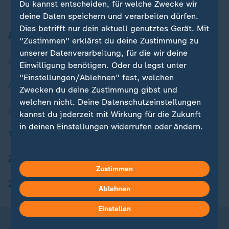
Du kannst entscheiden, für welche Zwecke wir
deine Daten speichern und verarbeiten dürfen.
Dies betrifft nur dein aktuell genutztes Gerät. Mit
Aktuell bei ZDFheute
"Zustimmen" erklärst du deine Zustimmung zu
unserer Datenverarbeitung, für die wir deine
Zuletzt veröffentlicht
Einwilligung benötigen. Oder du legst unter
"Einstellungen/Ablehnen" fest, welchen
Aktuelle Sendungs-Videos
Zwecken du deine Zustimmung gibst und
welchen nicht. Deine Datenschutzeinstellungen
ZDFheute Stories
kannst du jederzeit mit Wirkung für die Zukunft
in deinen Einstellungen widerrufen oder ändern.
Themen im Überblick
Hier findest du das Impressum.
ZDFheute Update
Weitere Informationen findest du in unserer
Zustimmen
Datenschutzerklärung.
ZDFheute Apps
Ablehnen
Einstellen