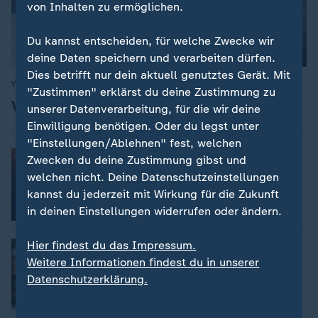
von Inhalten zu ermöglichen.
Du kannst entscheiden, für welche Zwecke wir
deine Daten speichern und verarbeiten dürfen.
Dies betrifft nur dein aktuell genutztes Gerät. Mit
Wintersport
:
"Zustimmen" erklärst du deine Zustimmung zu
Videos, Livestreams, Ticker, Zeitplan
unserer Datenverarbeitung, für die wir deine
Einwilligung benötigen. Oder du legst unter
"Einstellungen/Ablehnen" fest, welchen
Verfolgen Sie Events live
:
Zwecken du deine Zustimmung gibst und
Wintersport im Livestream
welchen nicht. Deine Datenschutzeinstellungen
kannst du jederzeit mit Wirkung für die Zukunft
in deinen Einstellungen widerrufen oder ändern.
Hier findest du das Impressum.
Sendung verpasst?
:
Wintersport im relive
Weitere Informationen findest du in unserer
Datenschutzerklärung.