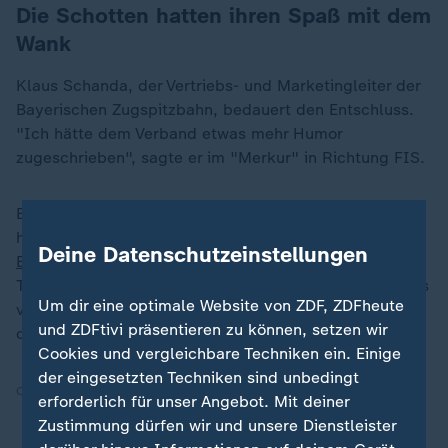
Die Schotten hatten ihren Spaß mit dem
Wank
Klaus Schanda, der Vertriebs- und Marketingleiter der
Bayerischen Zugspitzbahn, bedauert den Entschluss.
"Ich hätte dem Verband etwas mehr Humor
zugeschrieben", sagte er im "Merkur" in Richtung FIS.
Er glaubt, dass gerade so eine Art der Reklame Erfolg
habe und verweist auf die
Fußball-
Deine Datenschutzeinstellungen
Europameisterschaft 2024
: Damals waren Schotten im
Trainingslager in Garmisch-Partenkirchen; und die Fans
Um dir eine optimale Website von ZDF, ZDFheute
von der Insel hatten ihre Gaudi mit dem Hausberg mit
und ZDFtivi präsentieren zu können, setzen wir
dem - für sie - unanständigen Namen.
Cookies und vergleichbare Techniken ein. Einige
der eingesetzten Techniken sind unbedingt
Quelle:
dpa
erforderlich für unser Angebot. Mit deiner
Zustimmung dürfen wir und unsere Dienstleister