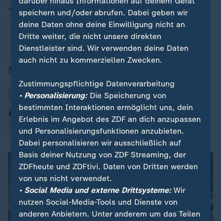
darüber hinaus Informationen auf deinem Gerät
Thema
speichern und/oder abrufen. Dabei geben wir
deine Daten ohne deine Einwilligung nicht an
Dritte weiter, die nicht unsere direkten
Wintersport
Dienstleister sind. Wir verwenden deine Daten
auch nicht zu kommerziellen Zwecken.
Mehr Ski Alpin
Zustimmungspflichtige Datenverarbeitung
:
Furioses Alpin-Comeback
• Personalisierung:
Die Speicherung von
Vonn mit "wildem Rodeo" hautnah ans
bestimmten Interaktionen ermöglicht uns, dein
Podest
Erlebnis im Angebot des ZDF an dich anzupassen
und Personalisierungsfunktionen anzubieten.
Dabei personalisieren wir ausschließlich auf
Basis deiner Nutzung von ZDF Streaming, der
ZDFheute und ZDFtivi. Daten von Dritten werden
von uns nicht verwendet.
• Social Media und externe Drittsysteme:
Wir
nutzen Social-Media-Tools und Dienste von
anderen Anbietern. Unter anderem um das Teilen