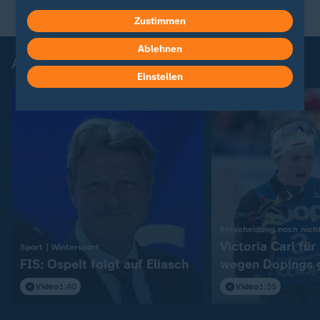
Zustimmen
Ablehnen
Aktuelle Videos zum Wintersport
Einstellen
Entscheidung noch nicht
Victoria Carl fü
:
Sport | Wintersport
FIS: Ospelt folgt auf Eliasch
wegen Dopings 
Video
1:40
Video
1:35