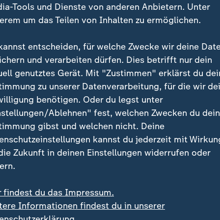
ia-Tools und Dienste von anderen Anbietern. Unter
erem um das Teilen von Inhalten zu ermöglichen.
kannst entscheiden, für welche Zwecke wir deine Dat
ichern und verarbeiten dürfen. Dies betrifft nur dein
uell genutztes Gerät. Mit "Zustimmen" erklärst du dei
timmung zu unserer Datenverarbeitung, für die wir de
:
:
izerin macht Schluss
Zweimal EM-Gold gewonnen
willigung benötigen. Oder du legst unter
n-Olympiasiegerin Gut-
Wasserspringer Wesema
nstellungen/Ablehnen" fest, welchen Zwecken du dei
ami beendet Karriere
"Ich bin unfassbar
timmung gibst und welchen nicht. Deine
zufrieden"
 Video
0:30
Video
2:33
enschutzeinstellungen kannst du jederzeit mit Wirkun
 die Zukunft in deinen Einstellungen widerrufen oder
ern.
r findest du das Impressum.
tere Informationen findest du in unserer
enschutzerklärung.