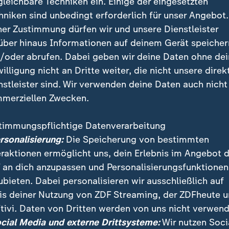
gleichbare Techniken ein. Einige der eingesetzten
hniken sind unbedingt erforderlich für unser Angebot.
ner Zustimmung dürfen wir und unsere Dienstleister
über hinaus Informationen auf deinem Gerät speicher
/oder abrufen. Dabei geben wir deine Daten ohne de
willigung nicht an Dritte weiter, die nicht unsere direk
nstleister sind. Wir verwenden deine Daten auch nicht
merziellen Zwecken.
timmungspflichtige Datenverarbeitung
das ZDF wieder die Heimat der Volleyball-Nations-Le
ersonalisierung:
Die Speicherung von bestimmten
schen Teams werden live auf sportstudio.de zu sehen s
eraktionen ermöglicht uns, dein Erlebnis im Angebot 
 an dich anzupassen und Personalisierungsfunktionen
ubieten. Dabei personalisieren wir ausschließlich auf
is deiner Nutzung von ZDF Streaming, der ZDFheute 
tivi. Daten von Dritten werden von uns nicht verwend
ocial Media und externe Drittsysteme:
Wir nutzen Soci