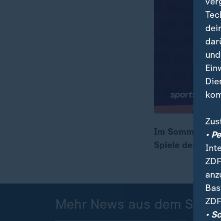
ver
Tec
dei
dar
und
Ein
Die
kom
Zus
Im Sommer wird 
• P
Spiele der deut
Int
00:16
00:28
ZDF
anz
Bas
ZDF
Mehr News aus dem Sport
• S