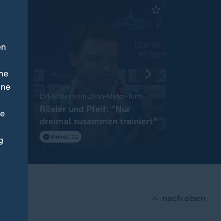
en
ne
ine
:
EM-Silber vom Zehn-Meter-Turm
nn:
Rösler und Pfeif: "Nur
Moritz W
ne
dreimal zusammen trainiert"
Titel von
Video
2:22
mit Video
2
g
nach oben