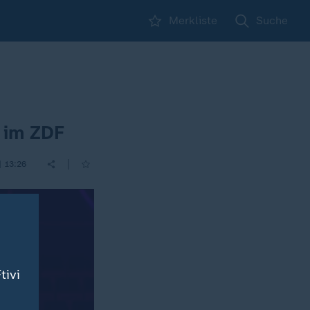
Merkliste
Suche
e im ZDF
|
| 13:26
tivi