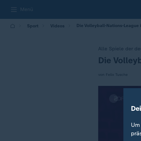
Menü
Die Volleyball-Nations-League
Sport
Videos
Alle Spiele der d
Die Volley
:
von Felix Tusche
De
Um 
prä