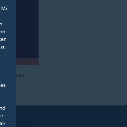
 Mit
n
ine
ten
 zu
ague. Alle
ein.
des
und
et.
al-