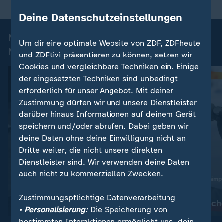
Deine Datenschutzeinstellungen
Mehr zu Olympia 2026 in
Um dir eine optimale Website von ZDF, ZDFheute
Mailand/Cortina
und ZDFtivi präsentieren zu können, setzen wir
Cookies und vergleichbare Techniken ein. Einige
der eingesetzten Techniken sind unbedingt
erforderlich für unser Angebot. Mit deiner
Zustimmung dürfen wir und unsere Dienstleister
darüber hinaus Informationen auf deinem Gerät
speichern und/oder abrufen. Dabei geben wir
deine Daten ohne deine Einwilligung nicht an
Dritte weiter, die nicht unsere direkten
Dienstleister sind. Wir verwenden deine Daten
Liveblog
auch nicht zu kommerziellen Zwecken.
:
+++ Olympia-Blog +++
Übersicht der Wettkämp
IOC-Präsidentin erklärt
Zeitplan und
Zustimmungspflichtige Datenverarbeitung
Winterspiele für beendet
Medaillenentsc
• Personalisierung:
Die Speicherung von
bestimmten Interaktionen ermöglicht uns, dein