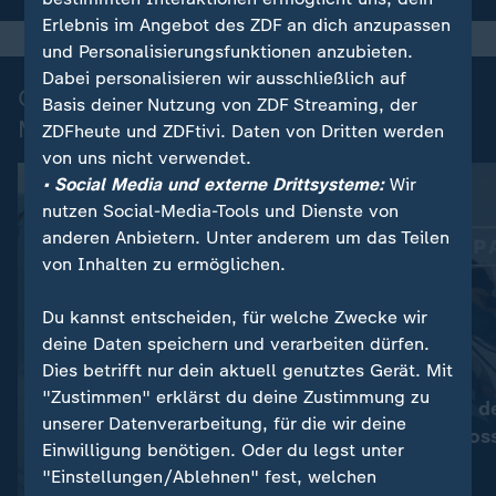
Erlebnis im Angebot des ZDF an dich anzupassen
und Personalisierungsfunktionen anzubieten.
Dabei personalisieren wir ausschließlich auf
Olympia kompakt - Die wichtigsten
Basis deiner Nutzung von ZDF Streaming, der
Momente
ZDFheute und ZDFtivi. Daten von Dritten werden
von uns nicht verwendet.
• Social Media und externe Drittsysteme:
Wir
nutzen Social-Media-Tools und Dienste von
anderen Anbietern. Unter anderem um das Teilen
von Inhalten zu ermöglichen.
Du kannst entscheiden, für welche Zwecke wir
deine Daten speichern und verarbeiten dürfen.
Dies betrifft nur dein aktuell genutztes Gerät. Mit
:
:
Olympia kompakt
Olympia kompakt
"Zustimmen" erklärst du deine Zustimmung zu
Olympia-Highlights: Das war
Highlights mit 
unserer Datenverarbeitung, für die wir deine
der letzte Tag
Gold im Skicros
Einwilligung benötigen. Oder du legst unter
Video
2:52
Video
8:23
"Einstellungen/Ablehnen" fest, welchen