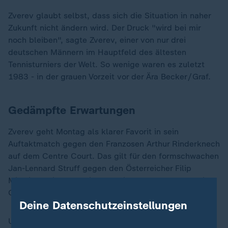
Zverev glaubt selbst, dass sich die Situation in naher
Zukunft nicht ändern wird. Der Druck "wird bei mir
noch bleiben", sagte Zverev, einer von nur drei
deutschen Männern im Hauptfeld des ältesten
Tennisturniers der Welt. So wenige waren es zuletzt
1983 - in der grauen Vorzeit vor der Ära Becker/Graf.
Gedämpfte Erwartungen
Zverev geht Montag als klarer Favorit in sein
Auftaktmatch gegen den Franzosen Arthur Rinderknech
auf dem Centre Court. Das gilt für den formschwachen
Jan-Lennard Struff gegen den Österreicher Filip
Misolic sowie für Daniel Altmaier gegen den Kanadier
Gabriel Diallo nicht.
Deine Datenschutzeinstellungen
Und bei den deutschen Frauen? Da ruhen die