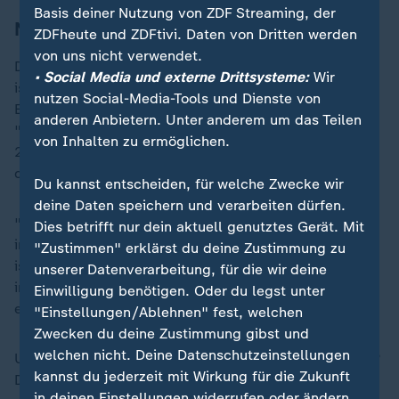
Basis deiner Nutzung von ZDF Streaming, der
Neunte Teilnahme für Zverev
ZDFheute und ZDFtivi. Daten von Dritten werden
von uns nicht verwendet.
Die Atmosphäre aufsaugen muss Zverev nicht mehr, er
• Social Media und externe Drittsysteme:
Wir
ist schon zum neunten Mal im altehrwürdigen All
nutzen Social-Media-Tools und Dienste von
England Club dabei. Und seine Ambitionen sind groß.
anderen Anbietern. Unter anderem um das Teilen
"Ich hatte eine ziemlich gute Vorbereitung", sagte der
von Inhalten zu ermöglichen.
28-Jährige, der in Stuttgart das Finale und in Halle
das Halbfinale erreicht hatte.
Du kannst entscheiden, für welche Zwecke wir
deine Daten speichern und verarbeiten dürfen.
"Alles in allem habe ich das Gefühl, dass meine Form
Dies betrifft nur dein aktuell genutztes Gerät. Mit
in den letzten Wochen und Monaten zurückgekommen
"Zustimmen" erklärst du deine Zustimmung zu
ist." Das will er auf dem "heiligen Rasen" nun zeigen,
unserer Datenverarbeitung, für die wir deine
in Wimbledon hat Zverev noch nie das Viertelfinale
Einwilligung benötigen. Oder du legst unter
erreicht.
"Einstellungen/Ablehnen" fest, welchen
Zwecken du deine Zustimmung gibst und
welchen nicht. Deine Datenschutzeinstellungen
Und die derzeitige Flaute im deutschen Männertennis?
kannst du jederzeit mit Wirkung für die Zukunft
Die sieht Zverev nur als "Zwischenphase". In zwei, drei
in deinen Einstellungen widerrufen oder ändern.