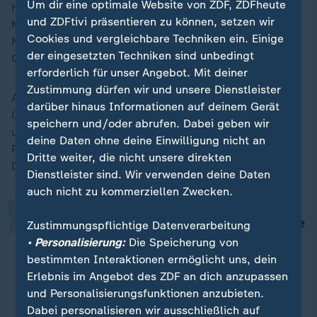
Um dir eine optimale Website von ZDF, ZDFheute
Hoffnungen vor allem auf Queen's-Siegerin Tatjana
und ZDFtivi präsentieren zu können, setzen wir
Maria. Die 37-Jährige greift ebenso wie
Cookies und vergleichbare Techniken ein. Einige
Nachwuchshoffnung Ella Seidel erst am Dienstag ins
der eingesetzten Techniken sind unbedingt
Geschehen ein.
erforderlich für unser Angebot. Mit deiner
Zustimmung dürfen wir und unsere Dienstleister
Am ersten Turniertag kämpfen Australian-Open-
darüber hinaus Informationen auf deinem Gerät
Überraschung Eva Lys (gegen die Chinesin Yuan Yue)
„
speichern und/oder abrufen. Dabei geben wir
und Laura Siegemund (gegen die US-Amerikanerin
deine Daten ohne deine Einwilligung nicht an
Peyton Stearns) um den Einzug in die zweite Runde.
Dritte weiter, die nicht unsere direkten
Die Erwartungshaltung ist gedämpft.
Dienstleister sind. Wir verwenden deine Daten
auch nicht zu kommerziellen Zwecken.
Ich möchte Wimbledon genießen, die
Zustimmungspflichtige Datenverarbeitung
Atmosphäre aufsaugen und alles so
• Personalisierung:
Die Speicherung von
bestimmten Interaktionen ermöglicht uns, dein
nehmen, wie es kommt.
Erlebnis im Angebot des ZDF an dich anzupassen
Eva Lys
und Personalisierungsfunktionen anzubieten.
Dabei personalisieren wir ausschließlich auf