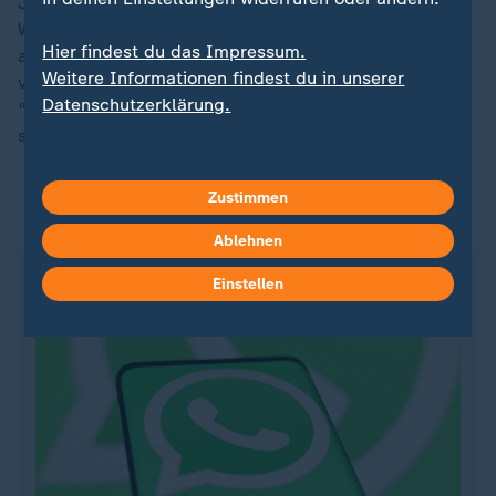
Jahren werde "sich das ändern", sagte der
Weltranglistendritte, der mit Blick auf eine Entlastung
Hier findest du das Impressum.
als einziger Hoffnungsträger auf den
Weitere Informationen findest du in unserer
vielversprechenden Nachwuchs um Justin Engel setzt.
Datenschutzerklärung.
"In der neuen Generation kommt gut etwas nach",
sagte Zverev.
Zustimmen
ZDFsportstudio auf WhatsApp
Ablehnen
Einstellen