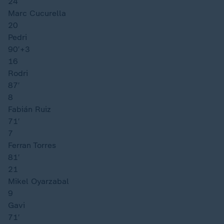
24
Marc Cucurella
20
Pedri
90′
+3
16
Rodri
87′
8
Fabián Ruiz
71′
7
Ferran Torres
81′
21
Mikel Oyarzabal
9
Gavi
71′