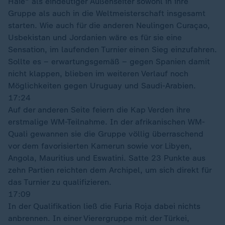
Haie“ als eindeutiger Außenseiter sowohl in ihre
Gruppe als auch in die Weltmeisterschaft insgesamt
starten. Wie auch für die anderen Neulingen Curaçao,
Usbekistan und Jordanien wäre es für sie eine
Sensation, im laufenden Turnier einen Sieg einzufahren.
Sollte es – erwartungsgemäß – gegen Spanien damit
nicht klappen, blieben im weiteren Verlauf noch
Möglichkeiten gegen Uruguay und Saudi-Arabien.
17:24
Auf der anderen Seite feiern die Kap Verden ihre
erstmalige WM-Teilnahme. In der afrikanischen WM-
Quali gewannen sie die Gruppe völlig überraschend
vor dem favorisierten Kamerun sowie vor Libyen,
Angola, Mauritius und Eswatini. Satte 23 Punkte aus
zehn Partien reichten dem Archipel, um sich direkt für
das Turnier zu qualifizieren.
17:09
In der Qualifikation ließ die Furia Roja dabei nichts
anbrennen. In einer Vierergruppe mit der Türkei,