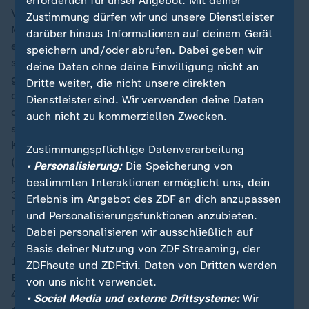
erforderlich für unser Angebot. Mit deiner
Verden steht es noch 0:0. In den ersten rund 37
Zustimmung dürfen wir und unsere Dienstleister
Minuten ließen die Blauen Haie dabei defensiv kaum
darüber hinaus Informationen auf deinem Gerät
etwas zu. Gegen den amtierenden Europameister
speichern und/oder abrufen. Dabei geben wir
standen sie extrem tief, zugleich aber kompakt und
deine Daten ohne deine Einwilligung nicht an
gut gestaffelt. Bis auf ein paar halbgare Szenen war
Dritte weiter, die nicht unsere direkten
die Furia Roja offensiv fast abgemeldet. Dann aber
Dienstleister sind. Wir verwenden deine Daten
drehte diese auf: Torres traf die Latte, Oyarzabal
auch nicht zu kommerziellen Zwecken.
scheiterte an Vózinha (beides 39.), zudem blieb der
Keeper Sieger erneut gegen Torres (45.) und Laporte
Zustimmungspflichtige Datenverarbeitung
(45+3). Die Crioulos selbst traten vorne nur durch ein
• Personalisierung:
Die Speicherung von
paar harmlose Abschlüsse in Erscheinung (27., 35.,
bestimmten Interaktionen ermöglicht uns, dein
38.). Gegen Ende der ersten Halbzeit schien das 1:0
Erlebnis im Angebot des ZDF an dich anzupassen
nur eine Frage der Zeit zu sein. Wir bleiben gespannt,
und Personalisierungsfunktionen anzubieten.
bis gleich!
Dabei personalisieren wir ausschließlich auf
45′
+5
Basis deiner Nutzung von ZDF Streaming, der
18:51
ZDFheute und ZDFtivi. Daten von Dritten werden
Ende 1. Halbzeit
von uns nicht verwendet.
45′
+3
• Social Media und externe Drittsysteme:
Wir