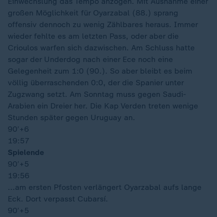
Einwechslung das Tempo anzogen. Mit Ausnahme einer
großen Möglichkeit für Oyarzabal (88.) sprang
offensiv dennoch zu wenig Zählbares heraus. Immer
wieder fehlte es am letzten Pass, oder aber die
Crioulos warfen sich dazwischen. Am Schluss hatte
sogar der Underdog nach einer Ece noch eine
Gelegenheit zum 1:0 (90.). So aber bleibt es beim
völlig überraschenden 0:0, der die Spanier unter
Zugzwang setzt. Am Sonntag muss gegen Saudi-
Arabien ein Dreier her. Die Kap Verden treten wenige
Stunden später gegen Uruguay an.
90′
+6
19:57
Spielende
90′
+5
19:56
...am ersten Pfosten verlängert Oyarzabal aufs lange
Eck. Dort verpasst Cubarsí.
90′
+5