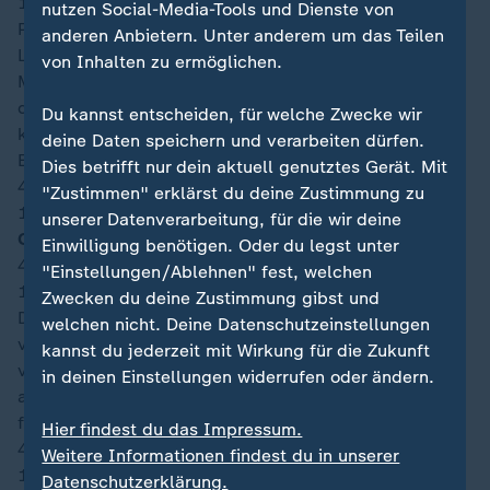
18:51
nutzen Social-Media-Tools und Dienste von
Pedri schlägt von rechts eine Ecke auf den Kopf von
anderen Anbietern. Unter anderem um das Teilen
Laporte. Den Kopfball des Verteidigers aus sechs
von Inhalten zu ermöglichen.
Metern wischt Vózinha mit den Fingerspitzen noch um
den Pfosten - möglicherweise wäre der Ball aber auch
Du kannst entscheiden, für welche Zwecke wir
knapp neben das Tor geflogen. Die anschließende
deine Daten speichern und verarbeiten dürfen.
Ecke bringt nichts ein.
Dies betrifft nur dein aktuell genutztes Gerät. Mit
45′
"Zustimmen" erklärst du deine Zustimmung zu
18:50
unserer Datenverarbeitung, für die wir deine
Offizielle Nachspielzeit (Minuten): 4
Einwilligung benötigen. Oder du legst unter
45′
"Einstellungen/Ablehnen" fest, welchen
18:46
Zwecken du deine Zustimmung gibst und
Die nächste
gute Chance
für Spanien! Cucurella gibt
welchen nicht. Deine Datenschutzeinstellungen
vom linken Flügel flach nach innen. In der Mitte
kannst du jederzeit mit Wirkung für die Zukunft
verpasst zunächst Oyarzabal, dann aber kommt Torres
in deinen Einstellungen widerrufen oder ändern.
aus acht Metern halbrechter Position zum Schuss. Den
flachen Versuch pariert Vózinha gut.
Hier findest du das Impressum.
42′
Weitere Informationen findest du in unserer
18:43
Datenschutzerklärung.