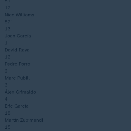
81′
17
Nico Williams
87′
13
Joan García
1
David Raya
12
Pedro Porro
2
Marc Pubill
3
Álex Grimaldo
4
Eric García
18
Martín Zubimendi
15