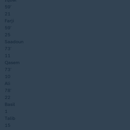
59′
21
Farji
59′
25
Saadoun
73′
11
Qasem
73′
10
Ali
78′
22
Basil
1
Talib
15