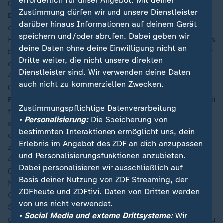
erforderlich für unser Angebot. Mit deiner
00:53
Zustimmung dürfen wir und unsere Dienstleister
Der Irak kommt!
Mit einem flachen Steckpass durch
darüber hinaus Informationen auf deinem Gerät
die Mitte ist Norwegens Abwehr ausgehebelt und Al
speichern und/oder abrufen. Dabei geben wir
Hamadi kommt zum Abschluss. Aus dem Laufen heraus
deine Daten ohne deine Einwilligung nicht an
bekommt der Stürmer jedoch nicht genug Druck hinter
Dritte weiter, die nicht unsere direkten
den Schuss und die Kugel rollt knapp am links vorbei.
Dienstleister sind. Wir verwenden deine Daten
45′
+3
auch nicht zu kommerziellen Zwecken.
00:50
Fast der erneute Ausgleich!
Ein Kopfball von Al Hamadi
Zustimmungspflichtige Datenverarbeitung
fliegt nicht aufs Tor, sondern wird am zweiten Pfosten
• Personalisierung:
Die Speicherung von
als Vorlage gefährlich. Im Fallen schließt Jasim ab,
bestimmten Interaktionen ermöglicht uns, dein
doch Møller Wolfe klärt mit dem Knie in höchster Not
Erlebnis im Angebot des ZDF an dich anzupassen
zur Ecke.
und Personalisierungsfunktionen anzubieten.
45′
+2
Dabei personalisieren wir ausschließlich auf
00:49
Basis deiner Nutzung von ZDF Streaming, der
Nicht erst nach dem 2:1 läuft Haaland vorne mit viel
ZDFheute und ZDFtivi. Daten von Dritten werden
Geschwindigkeit an und stresst damit den irakischen
von uns nicht verwendet.
Spielaufbau. In diesem Fall geht er an der
• Social Media und externe Drittsysteme:
Wir
gegnerischen Eckfahne gegen Hashem zu ungestüm zu