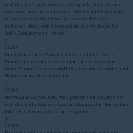
weil er eine Kopfballverlängerung sehr entschlossen
mitnimmt und ins Tempo geht. Rechts im Sechzehner
will er den mitgelaufenen Aursnes im Zentrum
bedienen, doch sein Querpass ist leichte Beute für
Iraks Schlussmann Hassan.
5′
00:07
Der vermeintliche Außenseiter kommt über einen
Standard erstmals in den gegnerischen Strafraum.
Doch Stürmer Hussein köpft deutlich am Tor vorbei und
Nyland muss nicht eingreifen.
3′
00:04
Norwegens Aufbau wird früh gestört und dadurch tut
sich das Mittelfeld um Kapitän Ødegaard in den ersten
Minuten schwer nach vorne zu spielen.
1′
00:02
Der Irak stößt an und schlägt den Anstoß nahe der