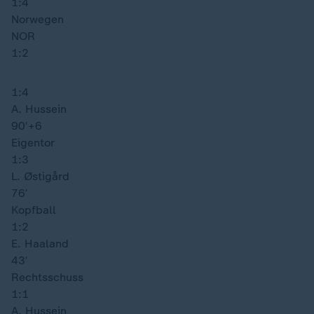
1:4
Norwegen
NOR
1:2
1:4
A. Hussein
90′
+6
Eigentor
1:3
L. Østigård
76′
Kopfball
1:2
E. Haaland
43′
Rechtsschuss
1:1
A. Hussein