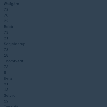
Østigård
73′
76′
22
Bobb
73′
21
Schjelderup
73′
18
Thorstvedt
73′
6
Berg
81′
13
Selvik
12
Tangvik