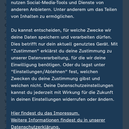
nutzen Social-Media-Tools und Dienste von
Werke und wird zurückgepfiffen.
anderen Anbietern. Unter anderem um das Teilen
45′
von Inhalten zu ermöglichen.
00:47
Offizielle Nachspielzeit (Minuten): 5
Du kannst entscheiden, für welche Zwecke wir
45′
deine Daten speichern und verarbeiten dürfen.
00:47
Dies betrifft nur dein aktuell genutztes Gerät. Mit
Das Momentum schien nur kurz zu kippen, denn der
"Zustimmen" erklärst du deine Zustimmung zu
Irak hat sich innerhalb weniger Minuten selbst um den
unserer Datenverarbeitung, für die wir deine
Ertrag einer starken ersten Halbzeit gebracht. Die
Einwilligung benötigen. Oder du legst unter
Partie hat seit der Trinkpause auf jeden Fall an Tempo
"Einstellungen/Ablehnen" fest, welchen
gewonnen!
Zwecken du deine Zustimmung gibst und
43′
welchen nicht. Deine Datenschutzeinstellungen
00:44
kannst du jederzeit mit Wirkung für die Zukunft
Tooor für Norwegen, 1:2 durch Erling Haaland
in deinen Einstellungen widerrufen oder ändern.
Was für ein Patzer des Irak! Der Asien-Cup-Sieger von
2007 baut hinten seelenruhig auf und ein Rückpass
Hier findest du das Impressum.
auf Keeper Hassan wird zur Einladung. Der
Weitere Informationen findest du in unserer
Schlussmann geht dem Pass im Fünfmeterraum nicht
Datenschutzerklärung.
entgegen, obwohl Haaland angerauscht kommt. Der