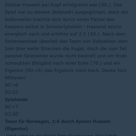
Stümer Hussein per Kopf erfolgreich war (39.). Das
Spiel war zu diesem Zeitpunkt ausgeglichen, doch der
Außenseiter brachte sich durch einen Patzer des
Keepers selbst in Schwierigkeiten - Haaland setzte
energisch nach und erhöhte auf 2:1 (43.). Nach dem
Seitenwechsel überließ das Team von Solbakken dem
Irak über weite Strecken die Kugel, doch die zum Teil
passive Spielweise wurde nicht bestraft und am Ende
schraubten Østigård nach einer Ecke (76.) und ein
Eigentor (90.+6) das Ergebnis noch hoch. Danke fürs
Mitlesen!
90′
+8
02:02
Spielende
90′
+7
02:00
Tooor für Norwegen, 1:4 durch Aymen Hussein
(Eigentor)
Jetzt wird es deutlich! Eine Flanke von Ajer köpft