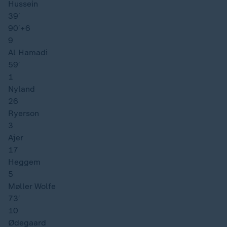
Hussein
39′
90′
+6
9
Al Hamadi
59′
1
Nyland
26
Ryerson
3
Ajer
17
Heggem
5
Møller Wolfe
73′
10
Ødegaard