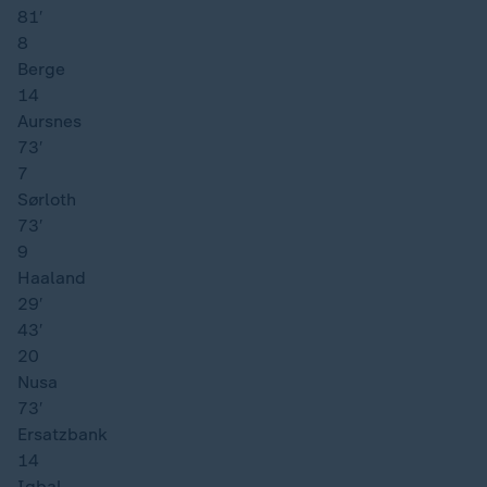
81′
8
Berge
14
Aursnes
73′
7
Sørloth
73′
9
Haaland
29′
43′
20
Nusa
73′
Ersatzbank
14
Iqbal