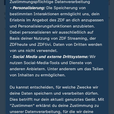
Zustimmungspflichtige Datenverarbeitung
• Personalisierung:
Die Speicherung von
bestimmten Interaktionen ermöglicht uns, dein
Wie geht es weiter mit Deutschland als Torhüter-Nation. Haben
Youngster wie Urbig oder Atubolu das Potenzial zur Weltspitze?
Erlebnis im Angebot des ZDF an dich anzupassen
und Personalisierungsfunktionen anzubieten.
13.03.2025 | 13:46 min
Dabei personalisieren wir ausschließlich auf
Basis deiner Nutzung von ZDF Streaming, der
ZDFheute und ZDFtivi. Daten von Dritten werden
von uns nicht verwendet.
ZDFsportstudio auf WhatsApp
• Social Media und externe Drittsysteme:
Wir
nutzen Social-Media-Tools und Dienste von
anderen Anbietern. Unter anderem um das Teilen
von Inhalten zu ermöglichen.
Du kannst entscheiden, für welche Zwecke wir
deine Daten speichern und verarbeiten dürfen.
Dies betrifft nur dein aktuell genutztes Gerät. Mit
"Zustimmen" erklärst du deine Zustimmung zu
unserer Datenverarbeitung, für die wir deine