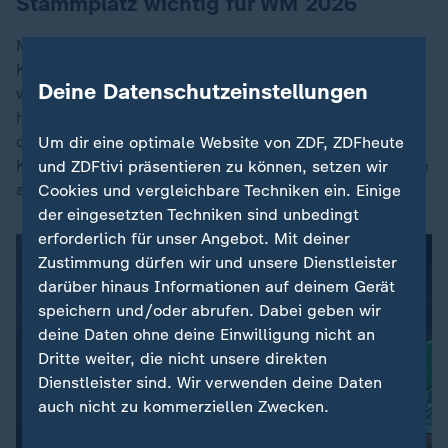
Stammplatz wichtig für WM 2026
Mit Blick auf die WM 2026 in den USA, Mexiko und
Kanada ist er auf einen Stammplatz angewiesen. "Ich
Deine Datenschutzeinstellungen
werde euch über meine Genesung auf dem Laufenden
halten und möchte mich bei euch allen, liebe Culers,
dafür bedanken, dass ihr immer an meiner Seite seid.
Um dir eine optimale Website von ZDF, ZDFheute
Keine Sorge, ich komme wieder!", hatte der 33-Jährige
und ZDFtivi präsentieren zu können, setzen wir
an die Fans geschrieben.
Cookies und vergleichbare Techniken ein. Einige
der eingesetzten Techniken sind unbedingt
erforderlich für unser Angebot. Mit deiner
Zustimmung dürfen wir und unsere Dienstleister
darüber hinaus Informationen auf deinem Gerät
speichern und/oder abrufen. Dabei geben wir
deine Daten ohne deine Einwilligung nicht an
Es ist ein Fehler aufgetreten. Versuche
Dritte weiter, die nicht unsere direkten
es später noch einmal. Errorcode:1
Dienstleister sind. Wir verwenden deine Daten
auch nicht zu kommerziellen Zwecken.