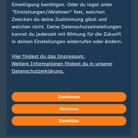
Einwilligung benötigen. Oder du legst unter
"Einstellungen/Ablehnen" fest, welchen
Quelle: Reuters
Zwecken du deine Zustimmung gibst und
welchen nicht. Deine Datenschutzeinstellungen
kannst du jederzeit mit Wirkung für die Zukunft
in deinen Einstellungen widerrufen oder ändern.
Sie wollen über Sport stets auf dem Laufenden
bleiben? Dann ist unser sportstudio-WhatsApp-
Hier findest du das Impressum.
Channel genau das Richtige für Sie. Egal ob
Weitere Informationen findest du in unserer
morgens zum Kaffee, mittags zum Lunch oder zum
Datenschutzerklärung.
Feierabend - erhalten Sie
die wichtigsten News
direkt auf Ihr Smartphone
. Melden Sie sich hier
ganz einfach für unseren WhatsApp-Channel an:
sportstudio-WhatsApp-Channel
.
Zustimmen
Ablehnen
Einstellen
Quelle:
dpa, SID