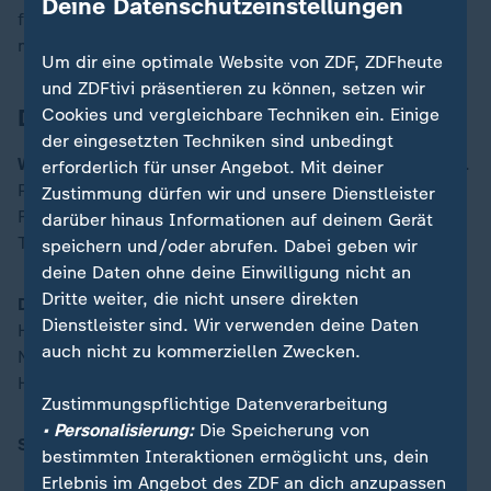
Deine Datenschutzeinstellungen
für die deutsche Elf. Tore fielen bis Abpfiff aber keine
mehr.
Um dir eine optimale Website von ZDF, ZDFheute
und ZDFtivi präsentieren zu können, setzen wir
Die Aufstellungen:
Cookies und vergleichbare Techniken ein. Einige
der eingesetzten Techniken sind unbedingt
Wales
: Clark - Estcourt, Roberts, Evans, Woodham (64.
erforderlich für unser Angebot. Mit deiner
Powell) - James, Ingle, Rowe (65. Holland), J. Green,
Zustimmung dürfen wir und unsere Dienstleister
Fishlock (90.+4 F. Morgan) - Hughes (78. K. Green) -
darüber hinaus Informationen auf deinem Gerät
Trainerin: Gemma Graininger
speichern und/oder abrufen. Dabei geben wir
deine Daten ohne deine Einwilligung nicht an
Dritte weiter, die nicht unsere direkten
Deutschland
: Frohms - Krumbiegel (46. Gwinn),
Dienstleister sind. Wir verwenden deine Daten
Hendrich (81. Peterman), Doorsoun, Linder - Senß,
auch nicht zu kommerziellen Zwecken.
Nüsken (81. Lattwein), Brand (69. Anyomi), Bühl -
Huth (46. Dallmann), Popp - Trainer: Horst Hrubesch
Zustimmungspflichtige Datenverarbeitung
• Personalisierung:
Die Speicherung von
Schiedsrichterin
: Iuliana Demetrescu (Rumänien)
bestimmten Interaktionen ermöglicht uns, dein
Erlebnis im Angebot des ZDF an dich anzupassen