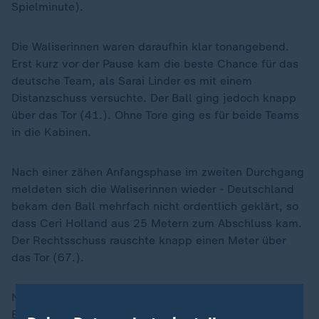
Spielminute).
Die Waliserinnen waren daraufhin klar tonangebend.
Erst kurz vor der Pause kam die beste Chance für das
deutsche Team, als Sarai Linder es mit einem
Distanzschuss versuchte. Der Ball ging jedoch knapp
über das Tor (41.). Ohne Tore ging es für beide Teams
in die Kabinen.
Nach einer zähen Anfangsphase im zweiten Durchgang
meldeten sich die Waliserinnen wieder - Deutschland
bekam den Ball mehrfach nicht ordentlich geklärt, so
dass Ceri Holland aus 25 Metern zum Abschluss kam.
Der Rechtsschuss rauschte knapp einen Meter über
das Tor (67.).
Nun bekam DFB-Keeperin Frohms immer mehr zu tun.
Erst die Nachspielzeit brachte noch einmal Chancen