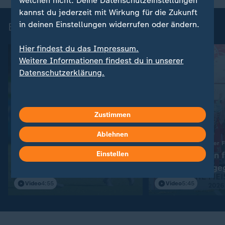
welchen nicht. Deine Datenschutzeinstellungen
kannst du jederzeit mit Wirkung für die Zukunft
in deinen Einstellungen widerrufen oder ändern.
Bundesliga der Frauen - Highlights
Hier findest du das Impressum.
Weitere Informationen findest du in unserer
Datenschutzerklärung.
Zustimmen
Ablehnen
:
Sport | Bundesliga der Frauen
Sport | Bundesliga der 
Popps Traum-Abschied und
Einstellen
Münchnerinnen f
ein Jahrhunderttor
Meisterparty ge
Frankfurt
Video
4:55
Video
5:45