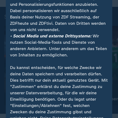
und Personalisierungsfunktionen anzubieten.
Dabei personalisieren wir ausschließlich auf
Sport-Dokus und -Stories
Basis deiner Nutzung von ZDF Streaming, der
ZDFheute und ZDFtivi. Daten von Dritten werden
von uns nicht verwendet.
• Social Media und externe Drittsysteme:
Wir
nutzen Social-Media-Tools und Dienste von
anderen Anbietern. Unter anderem um das Teilen
von Inhalten zu ermöglichen.
Du kannst entscheiden, für welche Zwecke wir
deine Daten speichern und verarbeiten dürfen.
Dies betrifft nur dein aktuell genutztes Gerät. Mit
:
Sport
"Zustimmen" erklärst du deine Zustimmung zu
Biathlon Nation - Ein Team.
:
unserer Datenverarbeitung, für die wir deine
Sport
Eine Mission.
Spiel ihres Lebe
Einwilligung benötigen. Oder du legst unter
"Einstellungen/Ablehnen" fest, welchen
Zwecken du deine Zustimmung gibst und