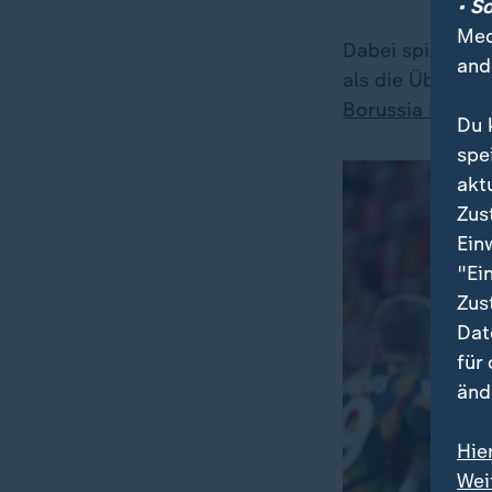
• S
Med
Dabei spielen di
and
als die Überras
Borussia Mönch
Du 
spe
akt
Zus
Ein
"Ei
Zus
Dat
für
änd
Hie
Wei