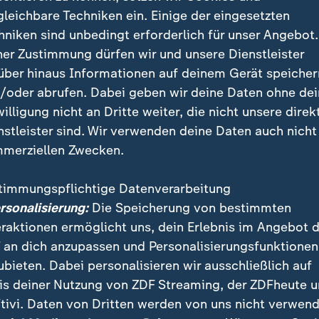
gleichbare Techniken ein. Einige der eingesetzten
hniken sind unbedingt erforderlich für unser Angebot.
ner Zustimmung dürfen wir und unsere Dienstleister
über hinaus Informationen auf deinem Gerät speicher
/oder abrufen. Dabei geben wir deine Daten ohne de
rät in Leipzig nach wenigen Sekunden in Rückstand und ge
willigung nicht an Dritte weiter, die nicht unsere direk
. Für RB-Trainer Marco Rose wird die Luft immer dünner.
nstleister sind. Wir verwenden deine Daten auch nicht
merziellen Zwecken.
timmungspflichtige Datenverarbeitung
ersonalisierung:
Die Speicherung von bestimmten
gskandidaten auf Platz vier
eraktionen ermöglicht uns, dein Erlebnis im Angebot 
 an dich anzupassen und Personalisierungsfunktionen
en FSV mal verlassen wird - was angesichts seiner bi
ubieten. Dabei personalisieren wir ausschließlich auf
r jederzeit passieren kann - wird man sich im Guten t
is deiner Nutzung von ZDF Streaming, der ZDFheute 
Millionen für den bis 2027 gebundenen Burkardt in di
tivi. Daten von Dritten werden von uns nicht verwend
s Kaders stecken.