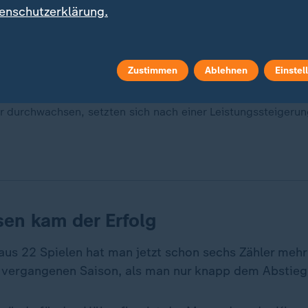
enschutzerklärung.
Zustimmen
Ablehnen
Einstel
eiter mit im Kampf um die Europacupplätze. Gegen den FC 
 durchwachsen, setzten sich nach einer Leistungssteigerun
sen kam der Erfolg
aus 22 Spielen hat man jetzt schon sechs Zähler meh
 vergangenen Saison, als man nur knapp dem Abstieg