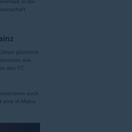
nerhalt in der
Mannschaft
ainz
 Dänen glücklich
gebnissen wie
gen den FC
 honorieren auch
 eine in Mainz