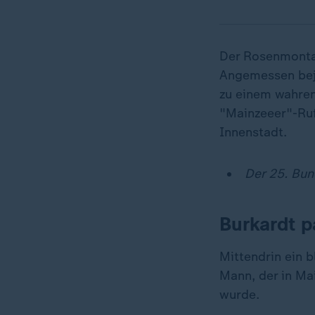
Der Rosenmontag
Angemessen beju
zu einem wahre
"Mainzeeer"-Ruf
Innenstadt.
Der 25. Bun
Burkardt p
Mittendrin ein 
Mann, der in Mai
wurde.