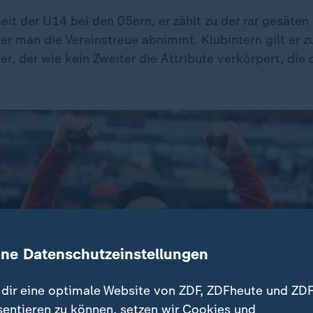
eit der U14 bei den 05ern, er zählt zu der rar gesäten
der man die Vereinstreue abnimmt. Klubintern gilt er 
er, der wie kein Zweiter die Attribute verkörpert, die d
ine Datenschutzeinstellungen
dir eine optimale Website von ZDF, ZDFheute und ZDF
sentieren zu können, setzen wir Cookies und