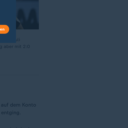
len
St. Pauli
g aber mit 2:0
r auf dem Konto
 entging.