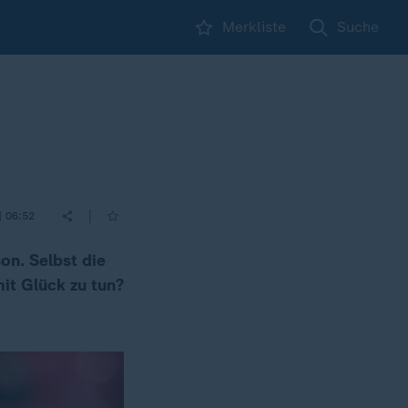
Merkliste
Suche
|
| 06:52
on. Selbst die
it Glück zu tun?