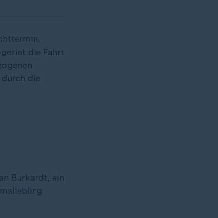
chttermin.
geriet die Fahrt
ezogenen
 durch die
an Burkardt, ein
umsliebling