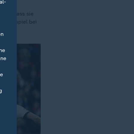
al-
eich, dass sie
wärtsspiel bei
en
ne
ine
ne
g