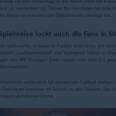
gründe für den Höhenflug ist der Mann, dem der Klasse
son zu verdanken ist: Trainer Bo Henriksen hat eine 
ßer Bayer Leverkusen alle Spitzenteams besiegt hat.
 Spielweise lockt auch die Fans in M
ets nach vorne, ermauerte Punkte sind keine, die den
alität, Laufbereitschaft und Teamgeist führen zu Er
gen den VfB Stuttgart Ende Januar oder dem 2:1 ge
 Weihnachten.
ttlerweile verlässlich für attraktiven Fußball stehen,
0 Zuschauer kommen im Schnitt zu den Spielen, das ist
öglich gehaltene Quote.