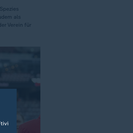
 Spezies
zudem als
er Verein für
tivi