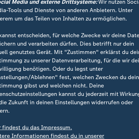
ocial Media und externe Drittsysteme:
Wir nutzen Soci
ia-Tools und Dienste von anderen Anbietern. Unter
e 05-er bereits in dieser
Bundesliga
-Saison so erfolgr
erem um das Teilen von Inhalten zu ermöglichen.
chungsmannschaft durchgehen: Vor dem wichtigen Aus
engladbach
am Freitag steht Rang vier zu Buche.
kannst entscheiden, für welche Zwecke wir deine Dat
ichern und verarbeiten dürfen. Dies betrifft nur dein
uell genutztes Gerät. Mit "Zustimmen" erklärst du dei
timmung zu unserer Datenverarbeitung, für die wir de
willigung benötigen. Oder du legst unter
nstellungen/Ablehnen" fest, welchen Zwecken du dei
timmung gibst und welchen nicht. Deine
enschutzeinstellungen kannst du jederzeit mit Wirkun
 die Zukunft in deinen Einstellungen widerrufen oder
ern.
r findest du das Impressum.
tere Informationen findest du in unserer