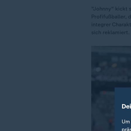
"Johnny" kickt s
Profifußballer, 
integrer Charakt
sich reklamiert.
De
Um 
prä