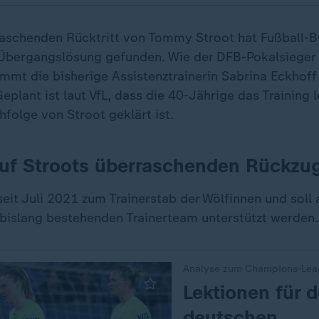
schenden Rücktritt von Tommy Stroot hat Fußball-B
Übergangslösung gefunden. Wie der DFB-Pokalsieger 
immt die bisherige Assistenztrainerin Sabrina Eckhoff
eplant ist laut VfL, dass die 40-Jährige das Training le
hfolge von Stroot geklärt ist.
auf Stroots überraschenden Rückzu
eit Juli 2021 zum Trainerstab der Wölfinnen und soll 
 bislang bestehenden Trainerteam unterstützt werden.
Analyse zum Champions-Lea
:
Lektionen für 
deutschen