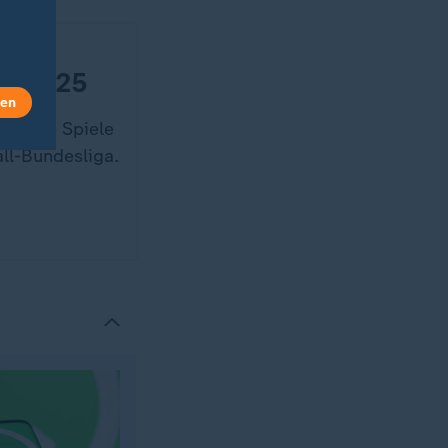
2024/25
len
er alle Spiele
all-Bundesliga.