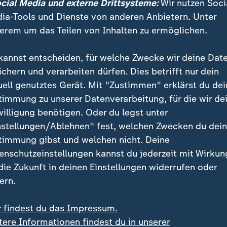
ocial Media und externe Drittsysteme:
Wir nutzen Soci
ia-Tools und Dienste von anderen Anbietern. Unter
erem um das Teilen von Inhalten zu ermöglichen.
kannst entscheiden, für welche Zwecke wir deine Dat
ichern und verarbeiten dürfen. Dies betrifft nur dein
uell genutztes Gerät. Mit "Zustimmen" erklärst du dei
timmung zu unserer Datenverarbeitung, für die wir de
willigung benötigen. Oder du legst unter
holjagd: Wolfsburgs Fußballerinnen gehen im Viertelfinal-Rü
nstellungen/Ablehnen" fest, welchen Zwecken du dei
beim FC Barcelona mit 1:6 unter. Nach zwei Partien heißt 
timmung gibst und welchen nicht. Deine
enschutzeinstellungen kannst du jederzeit mit Wirkun
 die Zukunft in deinen Einstellungen widerrufen oder
ern.
sieger und siebenmaligen Meister droht erstmals se
aison, denn auch in der
Champions League
, die die Wö
r findest du das Impressum.
 im
DFB-Pokal
war jeweils im Viertelfinale Schluss.
tere Informationen findest du in unserer