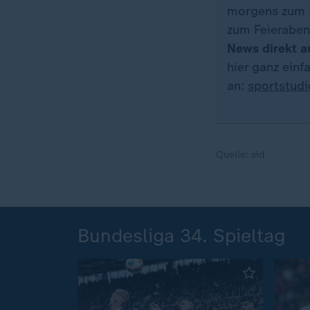
morgens zum K
zum Feieraben
News direkt a
hier ganz ein
an:
sportstud
Quelle:
sid
Bundesliga 34. Spieltag