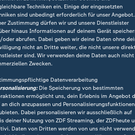
ktion an der Seitenlinie stehen.
gleichbare Techniken ein. Einige der eingesetzten
hniken sind unbedingt erforderlich für unser Angebot.
ner Zustimmung dürfen wir und unsere Dienstleister
droht titellose Saison
über hinaus Informationen auf deinem Gerät speicher
/oder abrufen. Dabei geben wir deine Daten ohne de
olfsburg den eigenen Ansprüchen hinterher. In der
Bun
willigung nicht an Dritte weiter, die nicht unsere direk
uf Tabellenführer
Bayern München
vier Spieltage vor
nstleister sind. Wir verwenden deine Daten auch nicht
merziellen Zwecken.
timmungspflichtige Datenverarbeitung
ersonalisierung:
Die Speicherung von bestimmten
eraktionen ermöglicht uns, dein Erlebnis im Angebot 
 an dich anzupassen und Personalisierungsfunktionen
ubieten. Dabei personalisieren wir ausschließlich auf
is deiner Nutzung von ZDF Streaming, der ZDFheute 
tivi. Daten von Dritten werden von uns nicht verwend