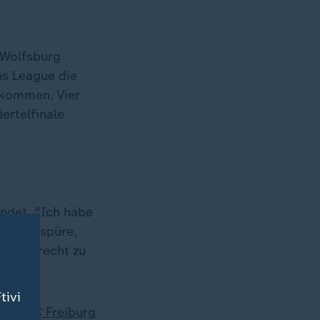
 Wolfsburg
s League die
ekommen. Vier
ertelfinale
ndet. "Ich habe
in mir spüre,
urg gerecht zu
tivi
 dem
SC Freiburg