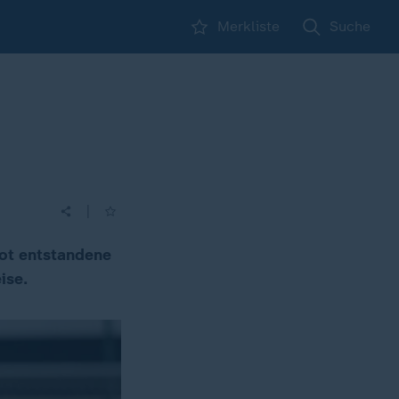
Merkliste
Suche
|
oot entstandene
ise.