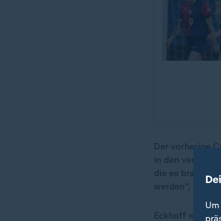
Der vorherige 
in den vergange
die es braucht,
De
werden", wurde d
Um 
Eckhoff wird na
prä