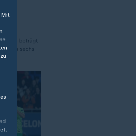
 Mit
n
ine
desliga
beträgt
ten
 Schluss sechs
 zu
des
und
et.