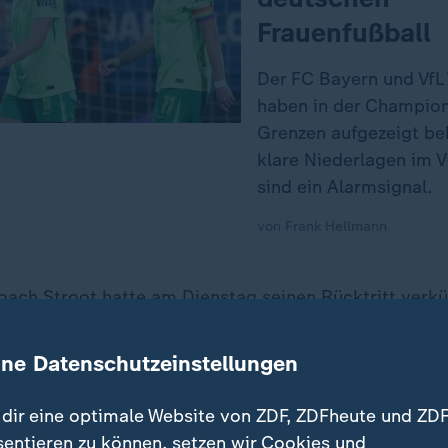
Frauenfußball
Der FC Bayern und VfL
haben in der Champion
Grenzen aufgezeigt b
klare Niederlagen im Vi
sind ein Alarmsignal.
von Frank Hellmann
Coach
Stroot hatte am Dienstag seinen Rücktritt
verkü
nen Wochen gemerkt, dass ich nicht mehr die Energie 
 meinen eigenen Ansprüchen und denen des VfL Wolfsb
ine Datenschutzeinstellungen
er 36-Jährige in einer Pressemitteilung zitiert.
dir eine optimale Website von ZDF, ZDFheute und ZDF
ch der Länderspielpause am 13. April beim Duell mit
sentieren zu können, setzen wir Cookies und