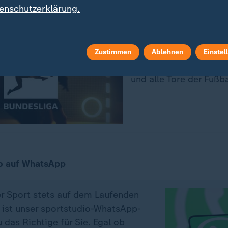
enschutzerklärung.
Sport
:
Bundesliga - 
Zustimmen
Ablehnen
Einstel
Montags ab 0:00 Uhr hi
und alle Tore der Fußb
o auf WhatsApp
er Sport stets auf dem Laufenden
 ist unser sportstudio-WhatsApp-
das Richtige für Sie. Egal ob