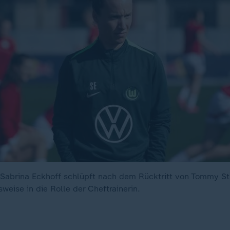
n Sabrina Eckhoff schlüpft nach dem Rücktritt von Tommy St
weise in die Rolle der Cheftrainerin.