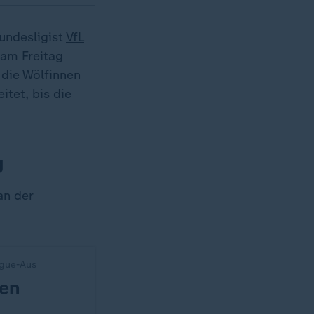
undesligist
VfL
am Freitag
 die Wölfinnen
itet, bis die
g
an der
gue-Aus
den