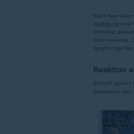
Nach dem überra
Wolfsburg
eine 
mitteilte, übern
interimsweise. G
langfristige Nac
Reaktion 
Eckhoff gehört s
Seitenlinie vom