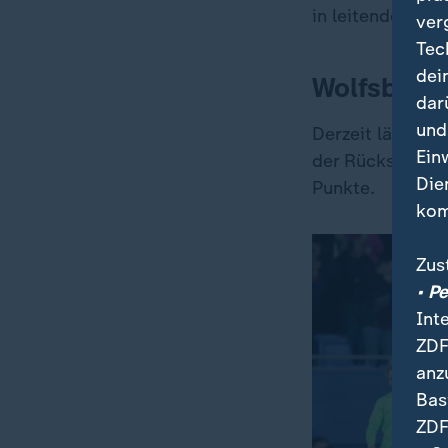
in leitender Fun
ver
Tec
dei
Wolfsburg 
dar
und
Derzeit läuft W
Ein
der Rückstand a
Die
Punkte.
kom
Zus
• P
Int
ZDF
anz
Bas
ZDF