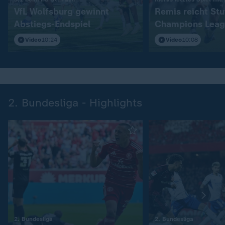
VfL Wolfsburg gewinnt
Remis reicht Stu
Abstiegs-Endspiel
Champions Leag
Video
10:24
Video
10:08
2. Bundesliga - Highlights
:
:
2. Bundesliga
2. Bundesliga