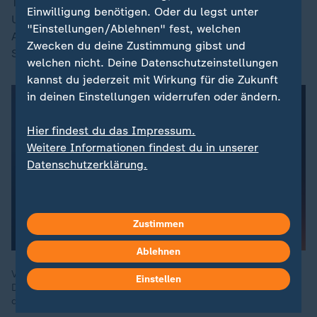
Treffer vor. Er ist das Gesicht des Bayer-Aufschwungs.
Einwilligung benötigen. Oder du legst unter
Und wie Xhaka und
Florian Wirtz einer der Spieler
, die
"Einstellungen/Ablehnen" fest, welchen
Alonsos Dreisatz besonders vorleben: Intensität.
Zwecken du deine Zustimmung gibst und
Stabilität. Mentalität.
welchen nicht. Deine Datenschutzeinstellungen
kannst du jederzeit mit Wirkung für die Zukunft
in deinen Einstellungen widerrufen oder ändern.
Hier findest du das Impressum.
Weitere Informationen findest du in unserer
Datenschutzerklärung.
Zustimmen
Ablehnen
Von Jamal Musiala über Omar Marmoush bis zu Jamie Gittens:
Einstellen
Das sind die sehenswertesten Treffer der bisherigen Saison in
der Fußball-Bundesliga.