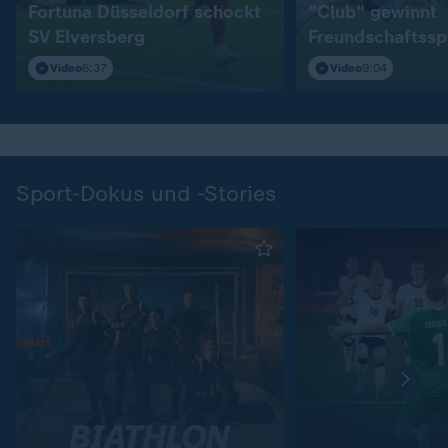
Fortuna Düsseldorf schockt
"Club" gewinnt
SV Elversberg
Freundschaftssp
S04
Video
6:37
Video
9:04
Sport-Dokus und -Stories