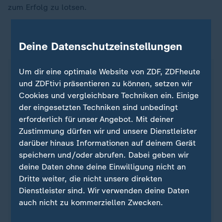
zum Erfolg zu lotsen.
Siegesserien in der Bundesliga
Deine Datenschutzeinstellungen
Um dir eine optimale Website von ZDF, ZDFheute
Bayern München, 19 Siege in Folge zwischen
und ZDFtivi präsentieren zu können, setzen wir
dem 19. Oktober 2013 und dem 25. März
Cookies und vergleichbare Techniken ein. Einige
2014.
der eingesetzten Techniken sind unbedingt
Borussia Mönchengladbach, 12 Siege in Folge
erforderlich für unser Angebot. Mit deiner
zwischen dem 15. April 1987 und 8. August
Zustimmung dürfen wir und unsere Dienstleister
1987.
darüber hinaus Informationen auf deinem Gerät
VfL Wolfsburg, 10 Siege in Folge zwischen 29.
speichern und/oder abrufen. Dabei geben wir
Spieltag 2009.
deine Daten ohne deine Einwilligung nicht an
1. FC Köln, 9 Siege in Folge 1969/1970
Dritte weiter, die nicht unsere direkten
zwischen dem 31. Januar und dem 14. März
Dienstleister sind. Wir verwenden deine Daten
1970.
auch nicht zu kommerziellen Zwecken.
Bayer 04 Leverkusen, 8 Siege in Folge
zwischen dem 24. September 2023 und 25.