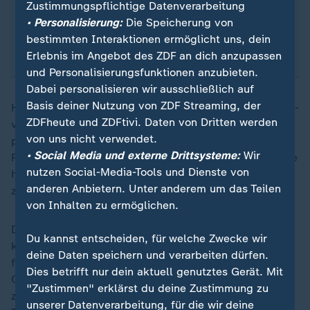
Zustimmungspflichtige Datenverarbeitung
November 2023 sowie zwischen dem 23.11.
• Personalisierung:
Die Speicherung von
2024 und dem 14. Januar 2025 – diese Serie
bestimmten Interaktionen ermöglicht uns, dein
läuft noch.
Erlebnis im Angebot des ZDF an dich anzupassen
und Personalisierungsfunktionen anzubieten.
Dabei personalisieren wir ausschließlich auf
Basis deiner Nutzung von ZDF Streaming, der
Hinzu kommt, dass er die Reihe der verletzten Spieler -
ZDFheute und ZDFtivi. Daten von Dritten werden
vor allem Adli und Boniface - dank passender
von uns nicht verwendet.
personeller Maßnahmen gut ersetzt hat. Die bisherige
• Social Media und externe Drittsysteme:
Wir
Randfigur Nathan Tella tut sich plötzlich als Torschütze
nutzen Social-Media-Tools und Dienste von
hervor - was aber vor allem auch auf Patrik Schick
anderen Anbietern. Unter anderem um das Teilen
zutrifft.
von Inhalten zu ermöglichen.
Der Tscheche war wegen eigenen Verletzungspechs
Du kannst entscheiden, für welche Zwecke wir
klar Mittelstürmer Nummer zwei hinter Victor Boniface,
deine Daten speichern und verarbeiten dürfen.
funktionierte aber nach dessen
Dies betrifft nur dein aktuell genutztes Gerät. Mit
Oberschenkelproblemen sofort: Schick traf ab dem
"Zustimmen" erklärst du deine Zustimmung zu
zehnten Spieltag elfmal und bereitete zudem einen
unserer Datenverarbeitung, für die wir deine