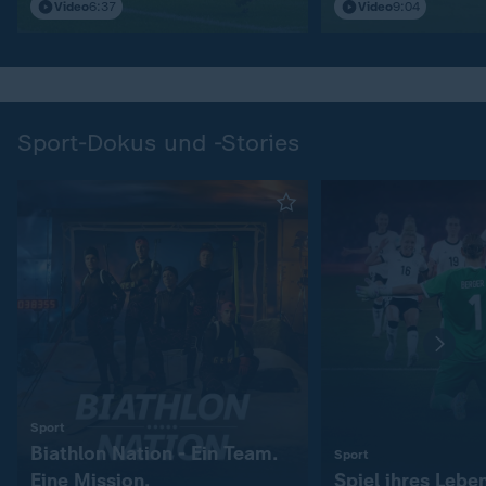
S04
Video
6:37
Video
9:04
Sport-Dokus und -Stories
:
Sport
Biathlon Nation - Ein Team.
:
Sport
Eine Mission.
Spiel ihres Lebe