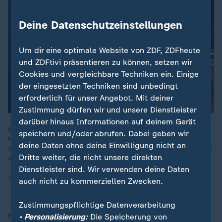
Deine Datenschutzeinstellungen
Um dir eine optimale Website von ZDF, ZDFheute
und ZDFtivi präsentieren zu können, setzen wir
Cookies und vergleichbare Techniken ein. Einige
der eingesetzten Techniken sind unbedingt
erforderlich für unser Angebot. Mit deiner
Zustimmung dürfen wir und unsere Dienstleister
darüber hinaus Informationen auf deinem Gerät
Matthäus, Basler, Effenberg: Mehr Theater als beim FC
speichern und/oder abrufen. Dabei geben wir
Hollywood war im Fußball nie. Wie ist das heute? Wie hat sich
deine Daten ohne deine Einwilligung nicht an
die Branche verändert? Und was macht einen Typen eigentlich
Dritte weiter, die nicht unsere direkten
aus?
Dienstleister sind. Wir verwenden deine Daten
16.01.2025 | 16:02 min
auch nicht zu kommerziellen Zwecken.
Zustimmungspflichtige Datenverarbeitung
Nun wurde es wild. Erst sorgte Boadu für den
• Personalisierung:
Die Speicherung von