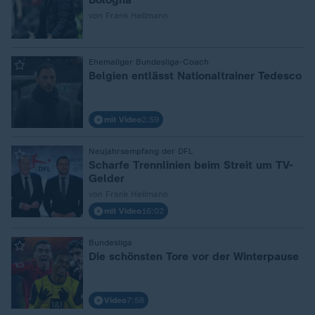
von Frank Hellmann
:
Ehemaliger Bundesliga-Coach
Belgien entlässt Nationaltrainer Tedesco
mit Video
2:59
:
Neujahrsempfang der DFL
Scharfe Trennlinien beim Streit um TV-
Gelder
von Frank Hellmann
mit Video
16:02
:
Bundesliga
Die schönsten Tore vor der Winterpause
Video
7:58