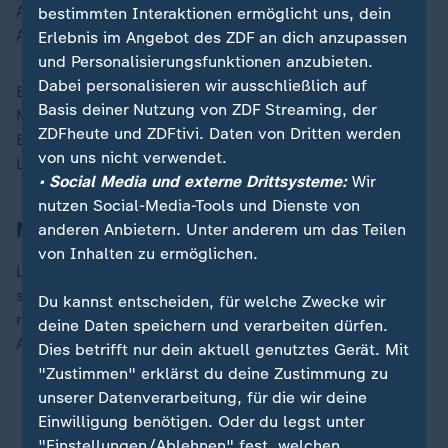
Anschluss, dann traf er per Strafstoß sogar zum
bestimmten Interaktionen ermöglicht uns, dein
Ausgleich. Das Ruhrstadion tobte.
Erlebnis im Angebot des ZDF an dich anzupassen
und Personalisierungsfunktionen anzubieten.
Dabei personalisieren wir ausschließlich auf
Es entwickelte sich ein offener Schlagabtausch. Beide
Basis deiner Nutzung von ZDF Streaming, der
Mannschaften spielten auf Sieg und hatten Chancen.
ZDFheute und ZDFtivi. Daten von Dritten werden
Ein weiterer Treffer gelang aber weder dem VfL noch
von uns nicht verwendet.
Leipzig.
• Social Media und externe Drittsysteme:
Wir
nutzen Social-Media-Tools und Dienste von
Marco Rose selbstkritisch
anderen Anbietern. Unter anderem um das Teilen
von Inhalten zu ermöglichen.
Leipzigs Trainer Rose war danach durchaus
selbstkritisch: "Da bist du als Trainer manchmal auch
Du kannst entscheiden, für welche Zwecke wir
nur auf dem Beifahrersitz. Aber ich sitze im selben
deine Daten speichern und verarbeiten dürfen.
Auto wie die Jungs. Das ist schon wichtig."
Dies betrifft nur dein aktuell genutztes Gerät. Mit
"Zustimmen" erklärst du deine Zustimmung zu
unserer Datenverarbeitung, für die wir deine
ZDFsportstudio auf WhatsApp
Einwilligung benötigen. Oder du legst unter
"Einstellungen/Ablehnen" fest, welchen