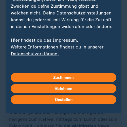
Zwecken du deine Zustimmung gibst und
welchen nicht. Deine Datenschutzeinstellungen
kannst du jederzeit mit Wirkung für die Zukunft
in deinen Einstellungen widerrufen oder ändern.
Hier findest du das Impressum.
Weitere Informationen findest du in unserer
Datenschutzerklärung.
Quelle: Reuters
Zustimmen
Ablehnen
Sie wollen über Sport stets auf dem Laufenden
Einstellen
bleiben? Dann ist unser sportstudio-WhatsApp-
Channel genau das Richtige für Sie. Egal ob
morgens zum Kaffee, mittags zum Lunch oder zum
Feierabend - erhalten Sie
die wichtigsten News