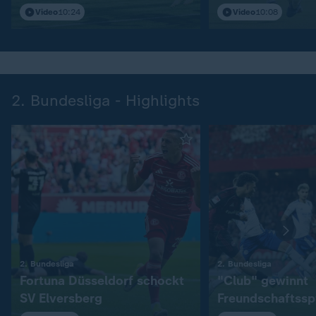
Video
10:24
Video
10:08
2. Bundesliga - Highlights
:
:
2. Bundesliga
2. Bundesliga
Fortuna Düsseldorf schockt
"Club" gewinnt
SV Elversberg
Freundschaftssp