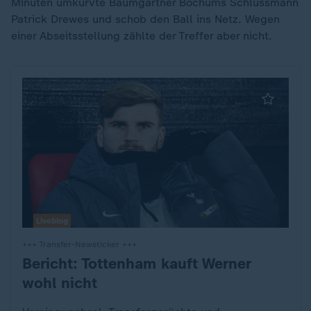
Minuten umkurvte Baumgartner Bochums Schlussmann
Patrick Drewes und schob den Ball ins Netz. Wegen
einer Abseitsstellung zählte der Treffer aber nicht.
Liveblog
+++ Transfer-Newsticker +++
Bericht: Tottenham kauft Werner
:
wohl nicht