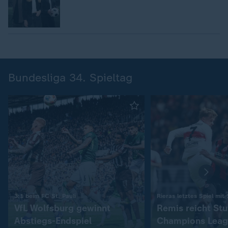
Bundesliga 34. Spieltag
:
3:1 beim FC St. Pauli
Rieras letztes Spiel mit
VfL Wolfsburg gewinnt
Remis reicht Stu
Abstiegs-Endspiel
Champions Leag