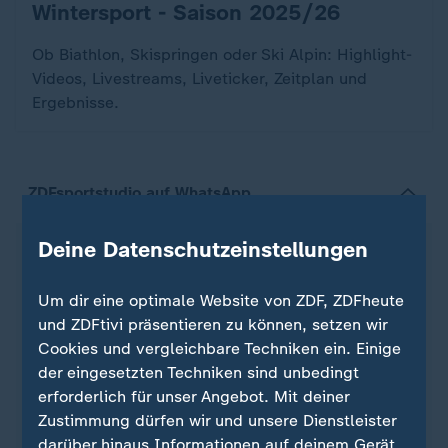
Wintersport - Saison 2025/26
:
Ob Biathlon, Skispringen oder Ski Alpin: Highlight-
Videos, Livestreams, Liveticker, Zeitplan und
Ergebnisse.
ZDFsportstudio auf WhatsApp
Deine Datenschutzeinstellungen
Um dir eine optimale Website von ZDF, ZDFheute
und ZDFtivi präsentieren zu können, setzen wir
Cookies und vergleichbare Techniken ein. Einige
der eingesetzten Techniken sind unbedingt
erforderlich für unser Angebot. Mit deiner
Zustimmung dürfen wir und unsere Dienstleister
darüber hinaus Informationen auf deinem Gerät