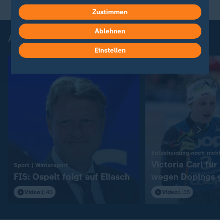
Zustimmen
Ablehnen
Aktuelle Videos zum Wintersport
Einstellen
Entscheidung noch nicht
Victoria Carl fü
:
Sport | Wintersport
FIS: Ospelt folgt auf Eliasch
wegen Dopings 
Video
1:40
Video
1:35