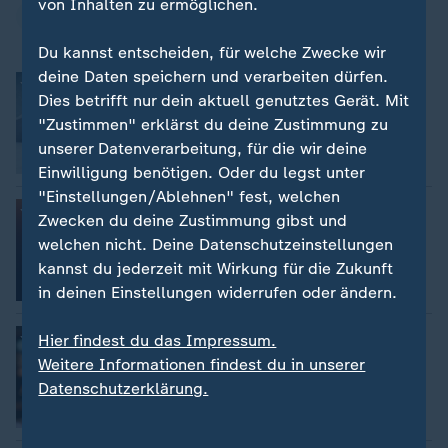
von Inhalten zu ermöglichen.
Wintersport
Du kannst entscheiden, für welche Zwecke wir
deine Daten speichern und verarbeiten dürfen.
Wintersport
:
Videos, Livestreams, Ticker, Zeitplan
Dies betrifft nur dein aktuell genutztes Gerät. Mit
"Zustimmen" erklärst du deine Zustimmung zu
unserer Datenverarbeitung, für die wir deine
Einwilligung benötigen. Oder du legst unter
"Einstellungen/Ablehnen" fest, welchen
Verfolgen Sie Events live
:
Zwecken du deine Zustimmung gibst und
Wintersport im Livestream
welchen nicht. Deine Datenschutzeinstellungen
kannst du jederzeit mit Wirkung für die Zukunft
in deinen Einstellungen widerrufen oder ändern.
Sendung verpasst?
:
Hier findest du das Impressum.
Wintersport im relive
Weitere Informationen findest du in unserer
Datenschutzerklärung.