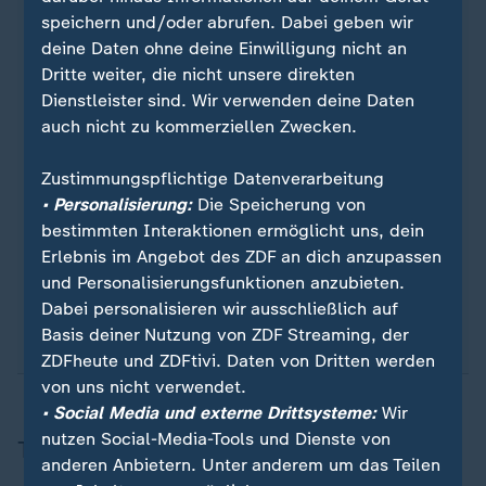
speichern und/oder abrufen. Dabei geben wir
Quelle: Reuters
deine Daten ohne deine Einwilligung nicht an
Dritte weiter, die nicht unsere direkten
Dienstleister sind. Wir verwenden deine Daten
auch nicht zu kommerziellen Zwecken.
Sie wollen über Sport stets auf dem Laufenden
bleiben? Dann ist unser sportstudio-WhatsApp-
Zustimmungspflichtige Datenverarbeitung
Channel genau das Richtige für Sie. Egal ob
• Personalisierung:
Die Speicherung von
morgens zum Kaffee, mittags zum Lunch oder zum
bestimmten Interaktionen ermöglicht uns, dein
Feierabend - erhalten Sie
die wichtigsten News
Erlebnis im Angebot des ZDF an dich anzupassen
direkt auf Ihr Smartphone
. Melden Sie sich hier
und Personalisierungsfunktionen anzubieten.
ganz einfach für unseren WhatsApp-Channel an:
Dabei personalisieren wir ausschließlich auf
sportstudio-WhatsApp-Channel
.
Basis deiner Nutzung von ZDF Streaming, der
ZDFheute und ZDFtivi. Daten von Dritten werden
von uns nicht verwendet.
• Social Media und externe Drittsysteme:
Wir
nutzen Social-Media-Tools und Dienste von
Thema
anderen Anbietern. Unter anderem um das Teilen