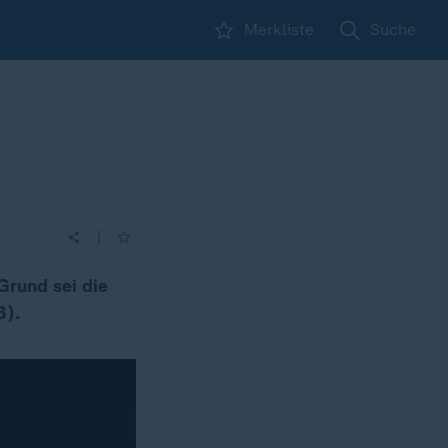
Merkliste
Suche
|
Grund sei die
B).