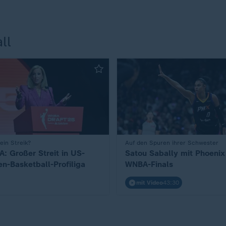
ll
ein Streik?
:
Auf den Spuren ihrer Schwester
: Großer Streit in US-
Satou Sabally mit Phoenix
en-Basketball-Profiliga
WNBA-Finals
mit Video
43:30