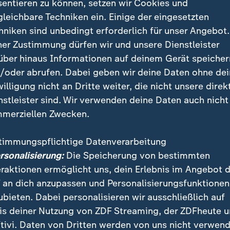
sentieren zu können, setzen wir Cookies und
passen die Rahmenbedingungen jetzt
gleichbare Techniken ein. Einige der eingesetzten
sammen. Ich wünsche ihr alles erde
hniken sind unbedingt erforderlich für unser Angebot.
ner Zustimmung dürfen wir und unsere Dienstleister
über hinaus Informationen auf deinem Gerät speicher
go Weiss
/oder abrufen. Dabei geben wir deine Daten ohne de
willigung nicht an Dritte weiter, die nicht unsere direk
nstleister sind. Wir verwenden deine Daten auch nicht
Andres erklärte: "Lisa hat den Damenbasketball in D
merziellen Zwecken.
n Jahren wachgeküsst. Sie hat eine Aufbruchstimmun
hr großer Dank. Wir kümmern uns nun zeitnah um die 
timmungspflichtige Datenverarbeitung
"
ersonalisierung:
Die Speicherung von bestimmten
eraktionen ermöglicht uns, dein Erlebnis im Angebot 
hat DBB-Frauen zum Erfolg geführt
 an dich anzupassen und Personalisierungsfunktionen
ubieten. Dabei personalisieren wir ausschließlich auf
 das Amt 2023 übernommen, unter ihr befand sich di
is deiner Nutzung von ZDF Streaming, der ZDFheute 
aft stark im Aufwind. Nach Platz sechs bei der EM 20
tivi. Daten von Dritten werden von uns nicht verwend