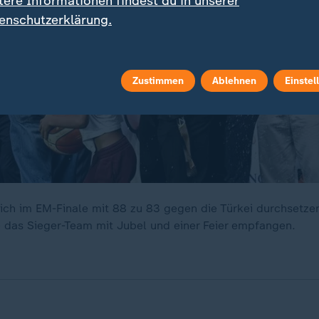
tere Informationen findest du in unserer
enschutzerklärung.
Zustimmen
Ablehnen
Einstel
ich im EM-Finale mit 88 zu 83 gegen die Türkei durchsetze
e das Sieger-Team mit Jubel und einer Feier empfangen.