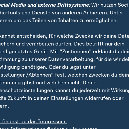
m im Vorjahr erstmals für Olympia und schaffte es in 
ocial Media und externe Drittsysteme:
Wir nutzen Soci
ei der Europameisterschaft in diesem Jahr fuhren die
ia-Tools und Dienste von anderen Anbietern. Unter
beste EM-Platzierung seit Bronze 1997 ein.
erem um das Teilen von Inhalten zu ermöglichen.
 bei EM Fünfte
kannst entscheiden, für welche Zwecke wir deine Dat
ichern und verarbeiten dürfen. Dies betrifft nur dein
 wie Satou und Nyara Sabally oder Leonie Fiebich (die
uell genutztes Gerät. Mit "Zustimmen" erklärst du dei
verfügt Deutschland über seine bislang wohl talentier
timmung zu unserer Datenverarbeitung, für die wir de
rauenbereich. Bei der WM in Berlin (4. bis 13. Septem
willigung benötigen. Oder du legst unter
s Ziel sein.
nstellungen/Ablehnen" fest, welchen Zwecken du dei
timmung gibst und welchen nicht. Deine
enschutzeinstellungen kannst du jederzeit mit Wirkun
 die Zukunft in deinen Einstellungen widerrufen oder
ern.
r findest du das Impressum.