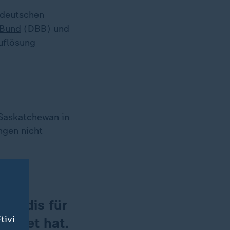
 deutschen
 Bund
(DBB) und
auflösung
f Saskatchewan in
ngen nicht
omaidis für
tivi
eistet hat.