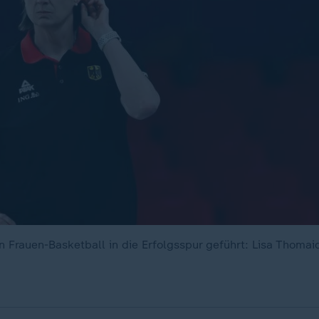
 Frauen-Basketball in die Erfolgsspur geführt: Lisa Thomai