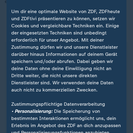
einplanen, so Lütke Lanfer.
Um dir eine optimale Website von ZDF, ZDFheute
und ZDFtivi präsentieren zu können, setzen wir
Cookies und vergleichbare Techniken ein. Einige
Erholung von der Arbeit
der eingesetzten Techniken sind unbedingt
erforderlich für unser Angebot. Mit deiner
Zustimmung dürfen wir und unsere Dienstleister
Das kann beim Regenerationsprozess helfen:
darüber hinaus Informationen auf deinem Gerät
speichern und/oder abrufen. Dabei geben wir
In den Pausen das Gegenteil vom
deine Daten ohne deine Einwilligung nicht an
Arbeitsalltag machen: Wer viel sitzt, geht
Dritte weiter, die nicht unsere direkten
spazieren. Wer viel auf den Beinen unterwegs
Dienstleister sind. Wir verwenden deine Daten
ist, sollte diese einfach mal hochlegen.
auch nicht zu kommerziellen Zwecken.
Nach der Arbeit eine Pause von elektronischen
Geräten einlegen.
Zustimmungspflichtige Datenverarbeitung
Sport und körperlicher Ausgleich hilft, die
• Personalisierung:
Die Speicherung von
Stresshormone runterzufahren.
bestimmten Interaktionen ermöglicht uns, dein
Tagebuch schreiben hilft, Gedanken aus dem
Erlebnis im Angebot des ZDF an dich anzupassen
Kopf zu bringen.
und Personalisierungsfunktionen anzubieten.