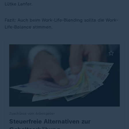
Lütke Lanfer.
Fazit: Auch beim Work-Life-Blending sollte die Work-
Life-Balance stimmen.
Zuschüsse vom Arbeitgeber
Steuerfreie Alternativen zur
: