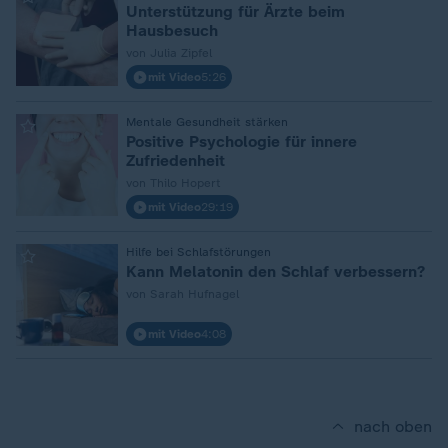
Unterstützung für Ärzte beim
Hausbesuch
von Julia Zipfel
mit Video
5:26
:
Mentale Gesundheit stärken
Positive Psychologie für innere
Zufriedenheit
von Thilo Hopert
mit Video
29:19
:
Hilfe bei Schlafstörungen
Kann Melatonin den Schlaf verbessern?
von Sarah Hufnagel
mit Video
4:08
nach oben