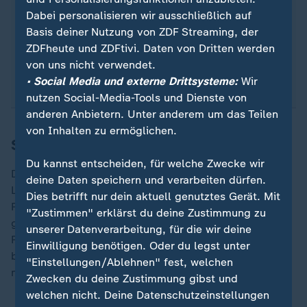
Auf eine gesunde und ausgewogene
Ernährung
Dabei personalisieren wir ausschließlich auf
achten.
Basis deiner Nutzung von ZDF Streaming, der
Auf eine gute
Schlafhygiene
achten, also
ZDFheute und ZDFtivi. Daten von Dritten werden
rechtzeitig ins Bett gehen und vor dem
von uns nicht verwendet.
Schlafen nicht auf das Handy schauen.
• Social Media und externe Drittsysteme:
Wir
nutzen Social-Media-Tools und Dienste von
anderen Anbietern. Unter anderem um das Teilen
von Inhalten zu ermöglichen.
So kann Work-Life-Blending gelingen
Du kannst entscheiden, für welche Zwecke wir
Damit Work-Life-Blending funktioniert, muss es laut
deine Daten speichern und verarbeiten dürfen.
Lütke Lanfer klare Vorgaben geben: "Man braucht
Dies betrifft nur dein aktuell genutztes Gerät. Mit
Regeln, um Flexibilität gut gestalten zu können, um
"Zustimmen" erklärst du deine Zustimmung zu
genau zu wissen, wie man mit damit umgeht." Eine
unserer Datenverarbeitung, für die wir deine
Regel im Unternehmen könne etwa sein, dass ab einer
Einwilligung benötigen. Oder du legst unter
bestimmten Zeit keine Mails mehr beantwortet werden
"Einstellungen/Ablehnen" fest, welchen
müssen.
Zwecken du deine Zustimmung gibst und
welchen nicht. Deine Datenschutzeinstellungen