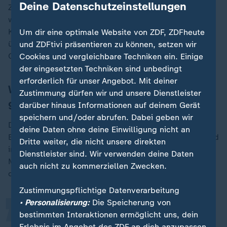
Deine Datenschutzeinstellungen
Zudem geben Menschen allgemein mehr Geld aus,
wenn sie mit Karte zahlen. Dieses Phänomen ist als
Kreditkarteneffekt bekannt. Auch das Konto zu
Um dir eine optimale Website von ZDF, ZDFheute
überziehen, passiert viel leichter mit Karten- oder
und ZDFtivi präsentieren zu können, setzen wir
Onlinezahlungen als mit Bargeldabhebungen.
Cookies und vergleichbare Techniken ein. Einige
der eingesetzten Techniken sind unbedingt
erforderlich für unser Angebot. Mit deiner
Warum Cash Stuffing so viele Anhänger
Zustimmung dürfen wir und unsere Dienstleister
gewinnt
darüber hinaus Informationen auf deinem Gerät
speichern und/oder abrufen. Dabei geben wir
Die momentane Beliebtheit der Methode erklären sich
deine Daten ohne deine Einwilligung nicht an
Experten unter anderem mit der Sicherheit, die Bargeld
„
Dritte weiter, die nicht unsere direkten
in unsicheren Zeiten vermitteln kann. Manche
Dienstleister sind. Wir verwenden deine Daten
Menschen sind aber möglicherweise auch einfach von
auch nicht zu kommerziellen Zwecken.
digitalen Methoden abgeschreckt.
Zustimmungspflichtige Datenverarbeitung
• Personalisierung:
Die Speicherung von
Ich könnte mir vorstellen, dass viele
bestimmten Interaktionen ermöglicht uns, dein
Erlebnis im Angebot des ZDF an dich anzupassen