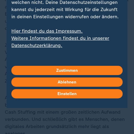
welchen nicht. Deine Datenschutzeinstellungen
auch die Motivation zum Sparen und den Spaß daran.
kannst du jederzeit mit Wirkung für die Zukunft
Es kann ein besseres Konsumbewusstsein entstehen
in deinen Einstellungen widerrufen oder ändern.
und das eigene Ausgabeverhalten wird kritischer unter
die Lupe genommen.
Hier findest du das Impressum.
Weitere Informationen findest du in unserer
Zu den Nachteilen gehört, dass auf lange Sicht ein
Datenschutzerklärung.
Verlust der Kaufkraft durch die
Inflation
eintritt.
Außerdem besteht die Gefahr, dass Umschläge
verloren oder gestohlen werden. Bei Reisen ins
Zustimmen
Ausland ist es möglich, dass Bargeld nicht mehr als
Zahlungsmittel akzeptiert wird.
Ablehnen
Einstellen
Auch bei größeren Einkäufen kann es Schwierigkeiten
bei der Zahlung mit Bargeld geben. Nicht zuletzt ist
Cash Stuffing mit einem großen zeitlichen Aufwand
verbunden. Und schließlich gibt es Menschen, denen
digitales Arbeiten grundsätzlich mehr liegt als
analoges.