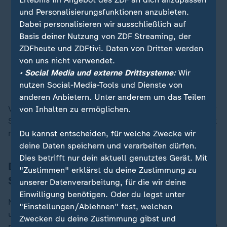
schon festgestellt haben, dass das
und Personalisierungsfunktionen anzubieten.
Risiko besteht, den Überblick zu
Dabei personalisieren wir ausschließlich auf
verlieren und sich darum vielleicht
Basis deiner Nutzung von ZDF Streaming, der
wieder auf das ganz Traditionelle
ZDFheute und ZDFtivi. Daten von Dritten werden
besinnen.
von uns nicht verwendet.
• Social Media und externe Drittsysteme:
Wir
Sonja Guettat, Verbraucherzentrale Rheinland-Pfalz
nutzen Social-Media-Tools und Dienste von
anderen Anbietern. Unter anderem um das Teilen
Vielen "Stuffern" macht zudem der spielerische Faktor
von Inhalten zu ermöglichen.
Spaß, Geld in Umschläge zu stecken, die sie vielleicht
noch selbst gebastelt haben.
Du kannst entscheiden, für welche Zwecke wir
deine Daten speichern und verarbeiten dürfen.
Dies betrifft nur dein aktuell genutztes Gerät. Mit
Die Vor- und Nachteile von Cash
"Zustimmen" erklärst du deine Zustimmung zu
Stuffing
unserer Datenverarbeitung, für die wir deine
Einwilligung benötigen. Oder du legst unter
Neben einem besseren Überblick über die Finanzen
"Einstellungen/Ablehnen" fest, welchen
und Ausgaben, lassen sich mit dem Cash Stuffing
Zwecken du deine Zustimmung gibst und
mögliche Einsparpotentiale gut entdecken. Das fördert