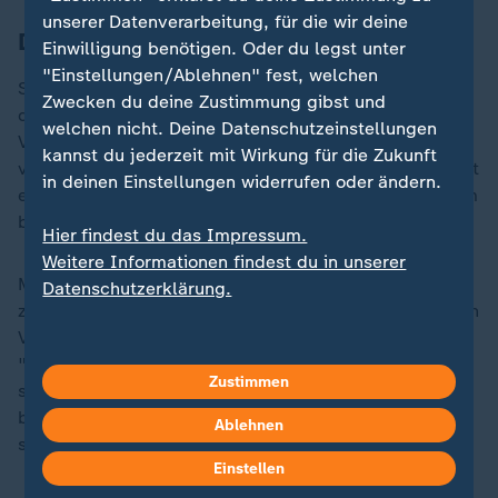
unserer Datenverarbeitung, für die wir deine
Die sahnige Stracciatella
Einwilligung benötigen. Oder du legst unter
"Einstellungen/Ablehnen" fest, welchen
Stracciatella ist das Herz der Burrata. Es entsteht
Zwecken du deine Zustimmung gibst und
durch das Zerkleinern von Mozzarella-Fäden und dem
welchen nicht. Deine Datenschutzeinstellungen
Vermischen mit Sahne. Davon gibt es auch
kannst du jederzeit mit Wirkung für die Zukunft
vegetarische Varianten. Auf Pizza, in Pasta oder pur mit
in deinen Einstellungen widerrufen oder ändern.
ein wenig
Olivenöl
und Salz schmeckt Stracciatella am
besten.
Hier findest du das Impressum.
Weitere Informationen findest du in unserer
Mit dem Stracciatella-Eis hat der Käse übrigens wenig
Datenschutzerklärung.
zu tun. "Stracciatella" leitet sich von dem italienischen
Verb "stracciare" ab, das übersetzt so viel wie
"zerreißen" oder "zerfetzen" bedeutet. Bei dem Eis
Zustimmen
sind damit die Splitter der Schokolade gemeint, die
beim Rühren der Eismaschine entstehen. Beim Käse
Ablehnen
sind das die Mozzarella-Fäden.
Einstellen