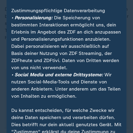
Der Käse habe in der Regel einen hohen Fettgehalt von
Zustimmungspflichtige Datenverarbeitung
bis zu 60 Prozent, sagt Ernährungsexpertin Noll. Dieser
• Personalisierung:
Die Speicherung von
sorge für den cremigen und milden Geschmack.
bestimmten Interaktionen ermöglicht uns, dein
Traditionell ist der Käse nicht vegetarisch, wird aber
Erlebnis im Angebot des ZDF an dich anzupassen
häufig auch als vegetarische Variante angeboten.
und Personalisierungsfunktionen anzubieten.
Dabei personalisieren wir ausschließlich auf
Basis deiner Nutzung von ZDF Streaming, der
Burrata ist aus der Not heraus entstanden
ZDFheute und ZDFtivi. Daten von Dritten werden
von uns nicht verwendet.
• Social Media und externe Drittsysteme:
Wir
Bäuer*innen kreierten den Käse, indem sie
nutzen Social-Media-Tools und Dienste von
Mozzarella-Fäden mit Sahne mischten und in eine
anderen Anbietern. Unter anderem um das Teilen
Mozzarella-Hülle packten. So konnten sie
von Inhalten zu ermöglichen.
Milchreste verarbeiten. Burrata bedeutet übrigens
auf Italienisch "gebuttert", was auf die
Du kannst entscheiden, für welche Zwecke wir
reichhaltige, butterähnliche Konsistenz hinweist.
deine Daten speichern und verarbeiten dürfen.
Dies betrifft nur dein aktuell genutztes Gerät. Mit
"Zustimmen" erklärst du deine Zustimmung zu