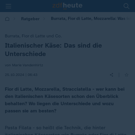
Burrata, Fior di Latte, Mozzarella: Was ist
Ratgeber
Burrata, Fior di Latte und Co.
Italienischer Käse: Das sind die
:
Unterschiede
von Marie Vandenhirtz
|
25.10.2024 | 06:43
Fior di Latte, Mozzarella, Stracciatella - wer kann bei
den italienischen Käsesorten schon den Überblick
behalten? Wo liegen die Unterschiede und wozu
passen sie am besten?
Pasta Filata - so heißt die Technik, die hinter
italienischen
Käsesorten wie Burrata oder Fior di Latte