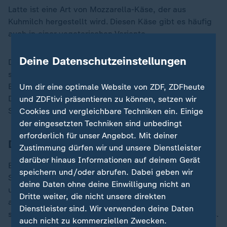
Latte ist eine Art von Mozzarella-Käse, der aus
Kuhmilch hergestellt wird. Diesen Käse gibt es häufig
auch in einer vegetarischen Variante.
Deine Datenschutzeinstellungen
Der Käse hat einen feinen, cremigen und nicht zu
salzigen Geschmack. Er ist im Vergleich zu
Büffelmozzarella fester und auch etwas gummiartig.
Um dir eine optimale Website von ZDF, ZDFheute
Die "Fior di Latte" eignet sich für Pizza, Pasta oder
und ZDFtivi präsentieren zu können, setzen wir
Salate.
Cookies und vergleichbare Techniken ein. Einige
der eingesetzten Techniken sind unbedingt
erforderlich für unser Angebot. Mit deiner
Die luxuriöse Burrata
Zustimmung dürfen wir und unsere Dienstleister
darüber hinaus Informationen auf deinem Gerät
Burrata ist ein Frischkäse aus Kuhmilch, der aus zwei
speichern und/oder abrufen. Dabei geben wir
Schichten besteht: die äußere Schicht aus Mozzarella
deine Daten ohne deine Einwilligung nicht an
und das Innere aus Mozzarellasträngen und Sahne,
Dritte weiter, die nicht unsere direkten
auch Stracciatella genannt. Die leicht süß
Dienstleister sind. Wir verwenden deine Daten
schmeckende Füllung fließt beim Aufschneiden heraus.
auch nicht zu kommerziellen Zwecken.