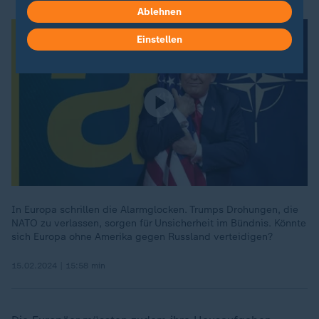
Ablehnen
Einstellen
In Europa schrillen die Alarmglocken. Trumps Drohungen, die
NATO zu verlassen, sorgen für Unsicherheit im Bündnis. Könnte
sich Europa ohne Amerika gegen Russland verteidigen?
15.02.2024 | 15:58 min