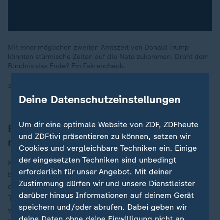
Mit einer möglichen zweiten Amtszeit von Donald Trump
könnten stürmische Zeiten auf die Nato zukommen. Droht dem
Bündnis das Ende? Ein Faktencheck.
29.07.2024 | 17:13 min
Deine Datenschutzeinstellungen
Um dir eine optimale Website von ZDF, ZDFheute
Brauchen Nato-Staaten eigenen
und ZDFtivi präsentieren zu können, setzen wir
nuklearen Schutzschild?
Cookies und vergleichbare Techniken ein. Einige
der eingesetzten Techniken sind unbedingt
Kern des nuklearen Abschreckungssystems sind
erforderlich für unser Angebot. Mit deiner
bislang die in Europa stationierten US-Atomwaffen, an
Zustimmung dürfen wir und unsere Dienstleister
deren Einsatz über das Nato-Konzept der "nuklearen
darüber hinaus Informationen auf deinem Gerät
Teilhabe" auch Länder wie Deutschland beteiligt
speichern und/oder abrufen. Dabei geben wir
werden könnten. Zudem verfügen die europäischen
deine Daten ohne deine Einwilligung nicht an