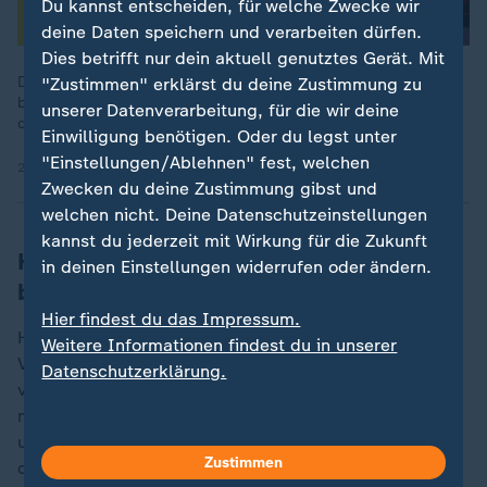
Du kannst entscheiden, für welche Zwecke wir
deine Daten speichern und verarbeiten dürfen.
Dies betrifft nur dein aktuell genutztes Gerät. Mit
Die NATO soll Europa schützen. Doch Russlands Aggression
"Zustimmen" erklärst du deine Zustimmung zu
bedroht das Bündnis und Populisten planen den Austritt. Kann
unserer Datenverarbeitung, für die wir deine
die NATO die Sicherheit des Westens noch garantieren?
Einwilligung benötigen. Oder du legst unter
"Einstellungen/Ablehnen" fest, welchen
27.03.2024 | 58:59 min
Zwecken du deine Zustimmung gibst und
welchen nicht. Deine Datenschutzeinstellungen
kannst du jederzeit mit Wirkung für die Zukunft
Heusgen: Kräfte als Europäer stärker
in deinen Einstellungen widerrufen oder ändern.
bündeln
Hier findest du das Impressum.
Heusgen sagte, wie sich das deutsch-amerikanische
Weitere Informationen findest du in unserer
Verhältnis unter Trump entwickeln werde, sei schwer
Datenschutzerklärung.
vorherzusagen. "Fest steht: Wir müssen so eng wie
möglich mit der US-Administration zusammenarbeiten
und die Bedeutung der europäischen Partner auch für
Zustimmen
die USA hervorheben."