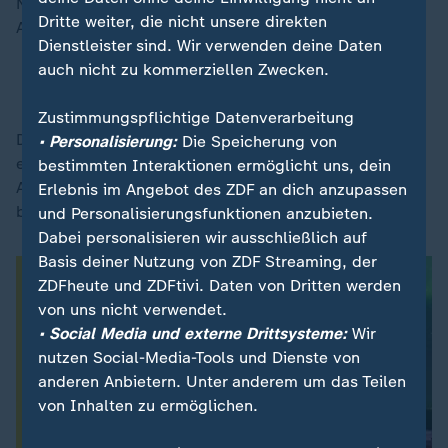
Nato-Staaten Großbritannien und Frankreich über
Dritte weiter, die nicht unsere direkten
Atomwaffen.
Dienstleister sind. Wir verwenden deine Daten
auch nicht zu kommerziellen Zwecken.
Wäre Europa sicher ohne US-Schutzschild?
Zustimmungspflichtige Datenverarbeitung
Die Frage, ob die europäischen Nato-Staaten einen
• Personalisierung:
Die Speicherung von
eigenen nuklearen Schutzschild für potenzielle
bestimmten Interaktionen ermöglicht uns, dein
Angriffe der benachbarten Atommacht
Russland
Erlebnis im Angebot des ZDF an dich anzupassen
brauchen, wird immer wieder intensiv diskutiert.
und Personalisierungsfunktionen anzubieten.
Dabei personalisieren wir ausschließlich auf
Basis deiner Nutzung von ZDF Streaming, der
ZDFheute und ZDFtivi. Daten von Dritten werden
von uns nicht verwendet.
• Social Media und externe Drittsysteme:
Wir
nutzen Social-Media-Tools und Dienste von
anderen Anbietern. Unter anderem um das Teilen
von Inhalten zu ermöglichen.