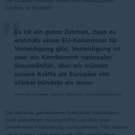
„
Die Europäer müssten zudem ihre Hausaufgaben
machen, so Heusgen.
Es ist ein gutes Zeichen, dass es
erstmals einen EU-Kommissar für
Verteidigung gibt. Verteidigung ist
zwar ein Kernbereich nationaler
Souveränität, aber wir müssen
unsere Kräfte als Europäer viel
stärker bündeln als zuvor.
Christoph Heusgen, Chef der Münchner Sicherheitskonferenz
Das bedeute, gemeinsame Standards festzulegen,
mehr gemeinsam zu beschaffen und über eine
gemeinsame Finanzierung nachzudenken. "Wir können
uns in Europa nicht mehr rund 150 verschiedene