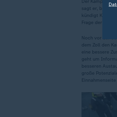
Der Kampf gegen
Dat
sagt er, besonde
kündigt Klingbei
Frage der sozial
Noch vor der So
dem Zoll den Ka
eine bessere Zu
geht um Inform
besseren Austau
große Potenzial
Einnahmenseite 