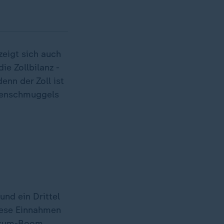
zeigt sich auch
ie Zollbilanz -
nn der Zoll ist
ogenschmuggels
und ein Drittel
iese Einnahmen
onsum-Boom