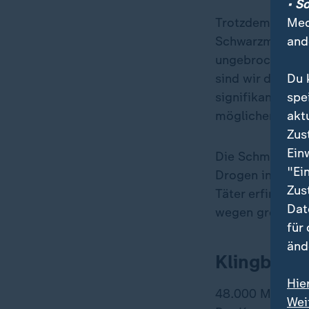
• S
Med
Trotzdem, so gi
and
Schwarzmarkt ni
ungebrochen. Den
Du 
sind wir dabei, 
spe
signifikante Erh
akt
möglicherweise 
Zus
Ein
Die Schmuggelro
"Ei
Drogen in Banan
Zus
Täter erfindung
Dat
wegen grenzüber
für
änd
Klingbeil 
Hie
48.000 Menschen 
Wei