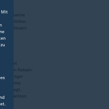
 Mit
 konsequente
PD-Politiker.
n
d die Steuern
ine
ten
 zu
ngsmittel
6 Tonnen Kokain.
 nur weniger
des
fragt eine
rheit sagt,
n "verstärkten
und
et.