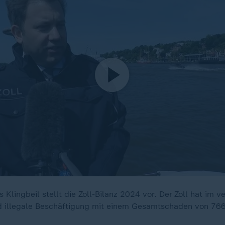
s Klingbeil stellt die Zoll-Bilanz 2024 vor. Der Zoll hat im 
d illegale Beschäftigung mit einem Gesamtschaden von 766