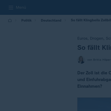
Menü
So fällt Klingbeils Zollb
Politik
Deutschland
Euros, Drogen, Sc
So fällt Kl
:
von Britta Hilper
Der Zoll ist die
und Einfuhrabgab
Einnahmen?