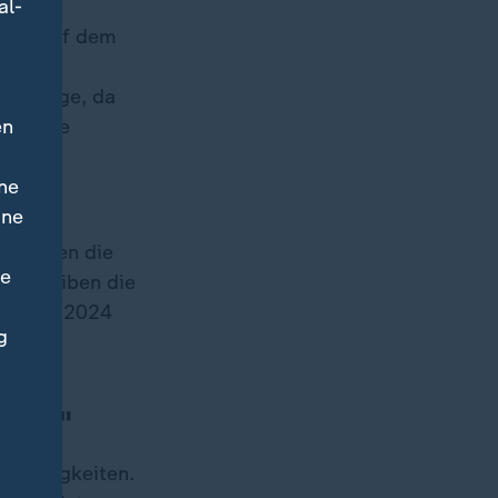
al-
ains auf dem
r sei
neue Wege, da
en
 es eine
bt,
ne
ine
r wurden die
ne
da bleiben die
 wurden 2024
g
t.
eifen"
on Tätigkeiten.