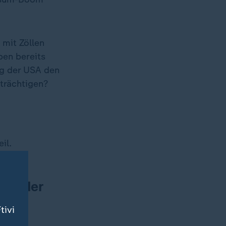
mit Zöllen
ben bereits
eg der USA den
trächtigen?
il.
ber der
p.
tivi