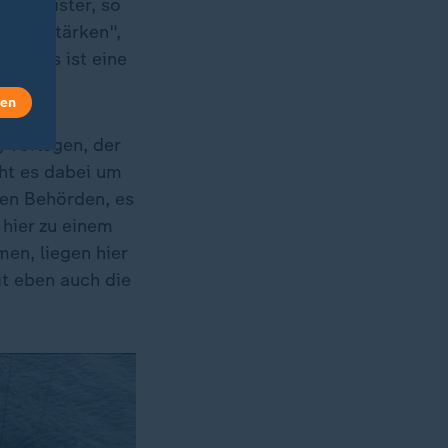
D-Minister, so
rbeit stärken",
enn das ist eine
len
 vorlegen, der
ht es dabei um
en Behörden, es
 hier zu einem
en, liegen hier
it eben auch die