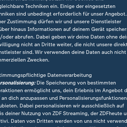
gleichbare Techniken ein. Einige der eingesetzten
hniken sind unbedingt erforderlich für unser Angebot.
e gemeinsame Lösungen schaffen, dann muss es eine
ner Zustimmung dürfen wir und unsere Dienstleister
wort geben und die wird gerade vorbereitet", so der S
über hinaus Informationen auf deinem Gerät speicher
t zu vermuten, werden auch die Einnahmen aus Zoll un
/oder abrufen. Dabei geben wir deine Daten ohne de
nken.
willigung nicht an Dritte weiter, die nicht unsere direk
nstleister sind. Wir verwenden deine Daten auch nicht
 Kokain aus dem Verkehr gezogen
merziellen Zwecken.
cht aus Sicht des Zolls ist diese: 32 Tonnen Betäubu
timmungspflichtige Datenverarbeitung
n aus dem Verkehr gezogen, davon allein mehr als 1
ersonalisierung:
Die Speicherung von bestimmten
als halb so viel Kokain wie im Jahr zuvor. "Haben Sie
eraktionen ermöglicht uns, dein Erlebnis im Angebot 
st tatsächlich weniger nach Deutschland gekommen", 
 an dich anzupassen und Personalisierungsfunktionen
rkus Tönsgerlemann, Zoll-Beauftragter für Hafensiche
ubieten. Dabei personalisieren wir ausschließlich auf
r Fall. Er führt die Halbierung der Kokainfunde auf de
is deiner Nutzung von ZDF Streaming, der ZDFheute 
k" zurück.
tivi. Daten von Dritten werden von uns nicht verwend