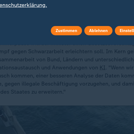
 die Schwarzarbeit gehört dazu und diese ist dem SP
enschutzerklärung.
rs wichtig. "Wir werden die Finanzkontrolle Schwarza
l an. "Der Rechtsstaat muss hier hart durchgreifen, d
en Gerechtigkeit."
Zustimmen
Ablehnen
Einstel
mmerpause will der Minister einen Gesetzesvorschlag
mpf gegen Schwarzarbeit erleichtern soll. Im Kern ge
sammenarbeit von Bund, Ländern und unterschiedlich
ationsaustausch und Anwendungen von
KI
. "Wenn wir
sch kommen, einer besseren Analyse der Daten komm
e, gegen illegale Beschäftigung vorzugehen, und dam
des Staates zu erweitern."