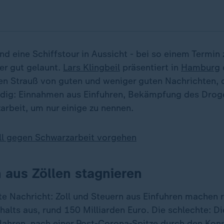
d eine Schiffstour in Aussicht - bei so einem Termin 
er gut gelaunt.
Lars Klingbeil
präsentiert in
Hamburg
d
en Strauß von guten und weniger guten Nachrichten, de
ändig: Einnahmen aus Einfuhren, Bekämpfung des Dr
arbeit, um nur einige zu nennen.
ill gegen Schwarzarbeit vorgehen
aus Zöllen stagnieren
e Nachricht: Zoll und Steuern aus Einfuhren machen r
alts aus, rund 150 Milliarden Euro. Die schlechte: D
 Jahren, nach einer Post-Corona-Spitze durch den K