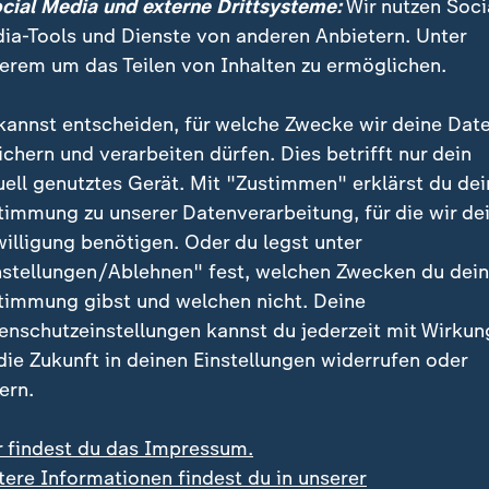
ocial Media und externe Drittsysteme:
Wir nutzen Soci
ia-Tools und Dienste von anderen Anbietern. Unter
bt Markus Tönsgerlemann zu, steige der Wert des Kok
erem um das Teilen von Inhalten zu ermöglichen.
cht - das heiße, die Versorgung mit dem weißen Pulve
n die Täter seien Profis, so erklärt er. "Sie nutzen 
kannst entscheiden, für welche Zwecke wir deine Dat
diese zu entdecken. Wir stellen zum Beispiel fest, dass
ichern und verarbeiten dürfen. Dies betrifft nur dein
öhung der Funde in den französischen Atlantikhäfen gi
uell genutztes Gerät. Mit "Zustimmen" erklärst du dei
werden die Ankünfte nun weiter gestreut."
timmung zu unserer Datenverarbeitung, für die wir de
willigung benötigen. Oder du legst unter
uten und Verstecke werden immer raffinierter: Frühe
nstellungen/Ablehnen" fest, welchen Zwecken du dei
enkisten gepackt oder in Farbdosen versteckt - auch 
timmung gibst und welchen nicht. Deine
sreich. Trotzdem: Rund 10.000 Ermittlungsverfahren
enschutzeinstellungen kannst du jederzeit mit Wirkun
schreitender Betäubungsmittelkriminalität eingeleite
 die Zukunft in deinen Einstellungen widerrufen oder
ern.
will bei Schwarzarbeit "hart durchgr
r findest du das Impressum.
arbeiten für den Zoll - und sie haben eine Vielzahl v
tere Informationen findest du in unserer