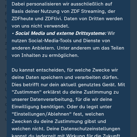
Dabei personalisieren wir ausschließlich auf
habe "die Dinge immer allein entschieden", dürfte
Basis deiner Nutzung von ZDF Streaming, der
Friedrich Merz vor einer Koalitionsbildung noch ein
ZDFheute und ZDFtivi. Daten von Dritten werden
Wörtchen mitzureden haben. Merz nennt das BSW
von uns nicht verwendet.
heute "eine Art Black Box oder Red Box", in die man
• Social Media und externe Drittsysteme:
Wir
jetzt halt mal reinschauen müsse, und macht die Tür
nutzen Social-Media-Tools und Dienste von
zum BSW noch ein Stück weiter auf, indem er sagt:
anderen Anbietern. Unter anderem um das Teilen
"Das müssen dann die Kollegen in Thüringen und
von Inhalten zu ermöglichen.
Sachsen beantworten."
Du kannst entscheiden, für welche Zwecke wir
Niemand rechnet jedoch ernsthaft damit, dass die
deine Daten speichern und verarbeiten dürfen.
Unionsspitze in Berlin von ihrem generellen Kurs der
Dies betrifft nur dein aktuell genutztes Gerät. Mit
Ukraine-Unterstützung abweichen wird. Schwer
"Zustimmen" erklärst du deine Zustimmung zu
vorstellbar also, wie eine solch rhetorische Verrenkung
unserer Datenverarbeitung, für die wir deine
der Herren Kretschmer und Voigt aussehen könnte, so
Einwilligung benötigen. Oder du legst unter
dass beide damit leben könnten: Sahra Wagenknecht
"Einstellungen/Ablehnen" fest, welchen
und das Konrad-Adenauer-Haus.
Zwecken du deine Zustimmung gibst und
welchen nicht. Deine Datenschutzeinstellungen
kannst du jederzeit mit Wirkung für die Zukunft