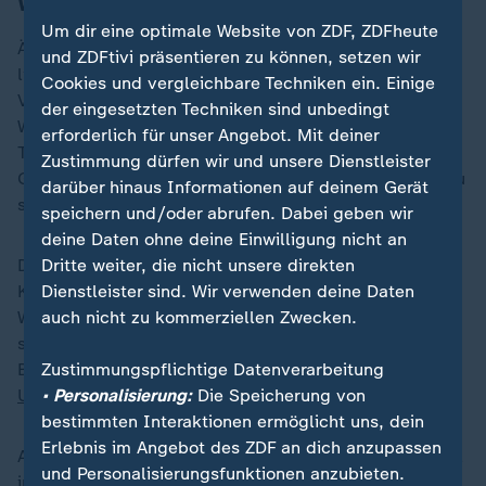
Warten auf den Anruf
Um dir eine optimale Website von ZDF, ZDFheute
Äußerlich gibt sich das BSW betont gelassen, der Ball
und ZDFtivi präsentieren zu können, setzen wir
liege nun erstmal bei der CDU. Von dort kontert Mario
Cookies und vergleichbare Techniken ein. Einige
Voigt die erneuten außenpolitischen Forderungen der
der eingesetzten Techniken sind unbedingt
Wagenknecht-Truppe scharf: "Weltpolitik wird nicht in
erforderlich für unser Angebot. Mit deiner
Thüringen entschieden." Er kündigt dennoch
Zustimmung dürfen wir und unsere Dienstleister
Gespräche mit BSW und SPD an, um Schnittmengen zu
darüber hinaus Informationen auf deinem Gerät
suchen.
speichern und/oder abrufen. Dabei geben wir
deine Daten ohne deine Einwilligung nicht an
Dem sächsischen Ministerpräsident Michael
Dritte weiter, die nicht unsere direkten
Kretschmer könnte es theoretisch leichter fallen, über
Dienstleister sind. Wir verwenden deine Daten
Wagenknechts Stöckchen zu springen, fordert er doch
auch nicht zu kommerziellen Zwecken.
seit längerem ebenfalls mehr diplomatische
Bemühungen, um den russischen
Zustimmungspflichtige Datenverarbeitung
Angriffskrieg auf die
Ukraine
• Personalisierung:
möglichst schnell zu beenden.
Die Speicherung von
bestimmten Interaktionen ermöglicht uns, dein
Erlebnis im Angebot des ZDF an dich anzupassen
Aber auch wenn Kretschmer am Morgen nach der Wahl
und Personalisierungsfunktionen anzubieten.
im Deutschlandfunk betont, seine sächsische CDU