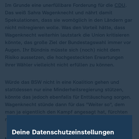
Im Grunde eine unerfüllbare Forderung für die
CDU
.
Das weiß Sahra Wagenknecht und nährt damit
Spekulationen, dass sie womöglich in den Ländern gar
nicht mitregieren wolle. Was den Vorteil hätte, dass
Wagenknecht weiterhin lautstark die Union kritisieren
könnte, das große Ziel der Bundestagswahl immer vor
Augen. Ihr Bündnis müsste sich (noch) nicht dem
Risiko aussetzen, die hochgesteckten Erwartungen
ihrer Wähler vielleicht nicht erfüllen zu können.
Würde das BSW nicht in eine Koalition gehen und
stattdessen nur eine Minderheitsregierung stützen,
könnte das jedoch ebenfalls für Enttäuschung sorgen.
Wagenknecht stünde dann für das "Weiter so", dem
man ja eigentlich den Kampf angesagt hat, fürchten
manche in den Ländern.
Deine Datenschutzeinstellungen