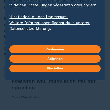
Sitzt Wagenknecht mit am
in deinen Einstellungen widerrufen oder ändern.
Verhandlungstisch?
Hier findest du das Impressum.
Die Thüringer BSW-Landesvorsitzende Katja Wolf hatte
Weitere Informationen findest du in unserer
zuletzt immer wieder gesagt, Wagenknecht werde bei
Datenschutzerklärung.
möglichen Gesprächen "nicht am
Koalitionsverhandlungstisch sitzen", nur über die
„
großen Linien mitentscheiden. Wagenknecht versichert
heute auf der Pressekonferenz, sie wolle nicht im
Zustimmen
Detail über Bündnisse in den Ländern mitverhandeln.
Ablehnen
Einstellen
Ich erwarte aber schon: Wer mit uns
koalieren will, muss auch mit mir
sprechen.
Sahra Wagenknecht